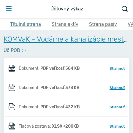
Účtovný výkaz
Titulná strana
Strana aktív
Strana pasív
Vý
KOMVaK - Vodárne a kanalizácie mesta Komárna, a.s.
Úč POD
Dokument:
PDF veľkosť 584 KB
Stiahnuť
Dokument:
PDF veľkosť 378 KB
Stiahnuť
Dokument:
PDF veľkosť 432 KB
Stiahnuť
Tlačová zostava:
XLSX <200KB
Stiahnuť