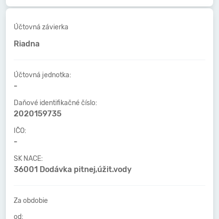
Účtovná závierka
Riadna
Účtovná jednotka:
-
Daňové identifikačné číslo:
2020159735
IČO:
-
SK NACE:
36001 Dodávka pitnej,úžit.vody
Za obdobie
od: