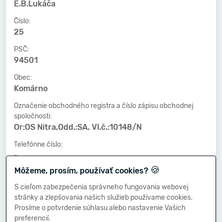
E.B.Lukáča
Číslo:
25
PSČ:
94501
Obec:
Komárno
Označenie obchodného registra a číslo zápisu obchodnej
spoločnosti:
Or:OS Nitra,Odd.:SA, Vl.č.:10148/N
Telefónne číslo:
-
🍪
Môžeme, prosím, používať cookies?
Faxové číslo:
-
S cieľom zabezpečenia správneho fungovania webovej
stránky a zlepšovania našich služieb používame cookies.
E-mailová adresa:
Prosíme o potvrdenie súhlasu alebo nastavenie Vašich
-
preferencií.