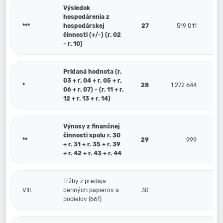
Výsledok
hospodárenia z
***
hospodárskej
27
519 011
činnosti (+/-) (r. 02
- r. 10)
Pridaná hodnota (r.
03 + r. 04 + r. 05 + r.
*
28
1 272 644
06 + r. 07) - (r. 11 + r.
12 + r. 13 + r. 14)
Výnosy z finančnej
činnosti spolu r. 30
**
29
999
+ r. 31 + r. 35 + r. 39
+ r. 42 + r. 43 + r. 44
Tržby z predaja
VIII.
cenných papierov a
30
podielov (661)