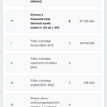
zákona)
Výnosy z
hospodárskej
**
2
37 708 656
činnosti spolu
súčet (r. 03 až r. 09)
Tržby z predaja
I.
3
34 914 543
tovaru (604, 607)
Tržby z predaja
II.
vlastných výrobkov
4
(601)
Tržby z predaja
III.
5
218 663
služieb (602, 606)
Zmeny stavu
vnútroorganizačných
IV.
6