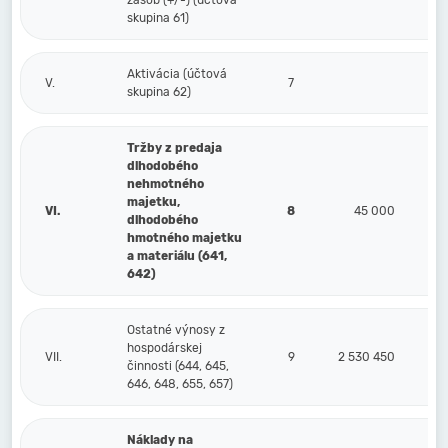
zásob (+/-) (účtová
skupina 61)
Aktivácia (účtová
V.
7
skupina 62)
Tržby z predaja
dlhodobého
nehmotného
majetku,
VI.
8
45 000
dlhodobého
hmotného majetku
a materiálu (641,
642)
Ostatné výnosy z
hospodárskej
VII.
9
2 530 450
činnosti (644, 645,
646, 648, 655, 657)
Náklady na