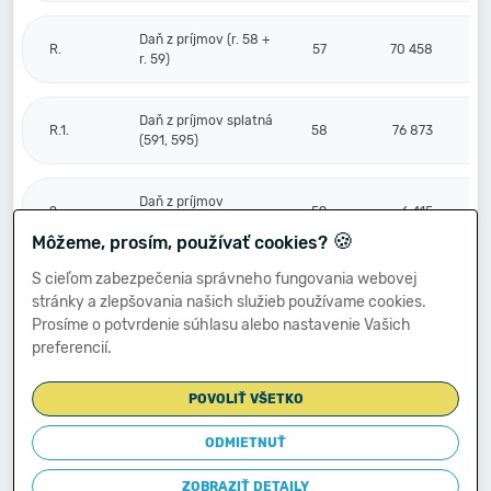
Daň z príjmov (r. 58 +
R.
57
70 458
r. 59)
Daň z príjmov splatná
R.1.
58
76 873
(591, 595)
Daň z príjmov
2.
59
-6 415
odložená (+/-) (592)
🍪
Môžeme, prosím, používať cookies?
S cieľom zabezpečenia správneho fungovania webovej
Prevod podielov na
stránky a zlepšovania našich služieb používame cookies.
výsledku
S.
hospodárenia
60
Prosíme o potvrdenie súhlasu alebo nastavenie Vašich
spoločníkom (+/-
preferencií.
596)
POVOLIŤ VŠETKO
Výsledok
hospodárenia za
ODMIETNUŤ
****
účtovné obdobie po
61
238 117
zdanení (+/-) (r. 56
ZOBRAZIŤ DETAILY