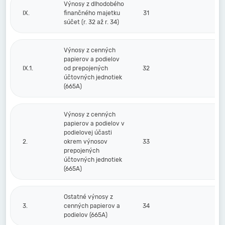
Výnosy z dlhodobého
IX.
finančného majetku
31
súčet (r. 32 až r. 34)
Výnosy z cenných
papierov a podielov
IX.1.
od prepojených
32
účtovných jednotiek
(665A)
Výnosy z cenných
papierov a podielov v
podielovej účasti
2.
okrem výnosov
33
prepojených
účtovných jednotiek
(665A)
Ostatné výnosy z
3.
cenných papierov a
34
podielov (665A)