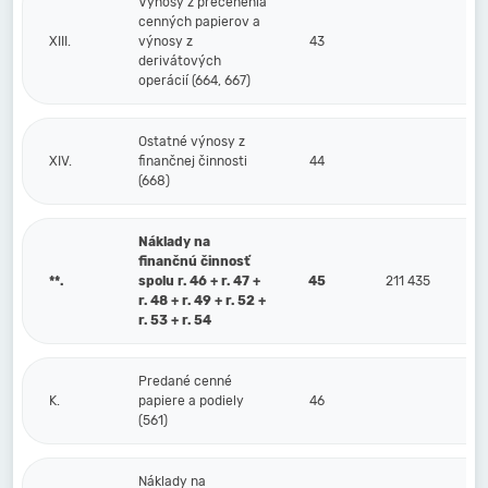
Výnosy z precenenia
cenných papierov a
XIII.
výnosy z
43
derivátových
operácií (664, 667)
Ostatné výnosy z
XIV.
finančnej činnosti
44
(668)
Náklady na
finančnú činnosť
**.
spolu r. 46 + r. 47 +
45
211 435
r. 48 + r. 49 + r. 52 +
r. 53 + r. 54
Predané cenné
K.
papiere a podiely
46
(561)
Náklady na