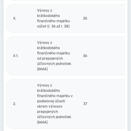
Výnosy z
krátkodobého
X.
35
finančného majetku
súčet (r. 36 až r. 38)
Výnosy z
krátkodobého
finančného majetku
X.1.
36
od prepojených
účtovných jednotiek
(666A)
Výnosy z
krátkodobého
finančného majetku v
podielovej účasti
2.
37
okrem výnosov
prepojených
účtovných jednotiek
(666A)