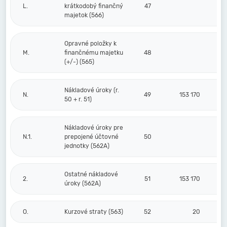
L.
krátkodobý finančný
47
majetok (566)
Opravné položky k
M.
finančnému majetku
48
(+/-) (565)
Nákladové úroky (r.
N.
49
153 170
50 + r. 51)
Nákladové úroky pre
N.1.
prepojené účtovné
50
jednotky (562A)
Ostatné nákladové
2.
51
153 170
úroky (562A)
O.
Kurzové straty (563)
52
20