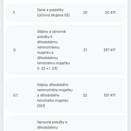
Dane a poplatky
F.
20
20 471
(účtová skupina 53)
Odpisy a opravné
položky k
dlhodobému
nehmotnému
G.
21
337 417
majetku a
dlhodobému
hmotnému majetku
(r. 22 + r. 23)
Odpisy dlhodobého
nehmotného majetku
G.1.
a dlhodobého
22
337 417
hmotného majetku
(551)
Opravné položky k
dlhodobému