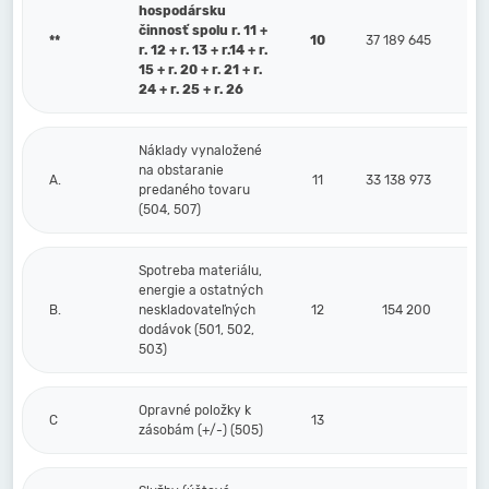
hospodársku
činnosť spolu r. 11 +
**
10
37 189 645
r. 12 + r. 13 + r.14 + r.
15 + r. 20 + r. 21 + r.
24 + r. 25 + r. 26
Náklady vynaložené
na obstaranie
A.
11
33 138 973
predaného tovaru
(504, 507)
Spotreba materiálu,
energie a ostatných
B.
neskladovateľných
12
154 200
dodávok (501, 502,
503)
Opravné položky k
C
13
zásobám (+/-) (505)