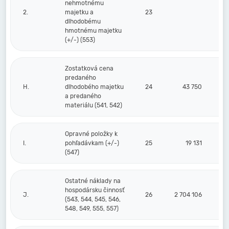
nehmotnému
2.
majetku a
23
dlhodobému
hmotnému majetku
(+/-) (553)
Zostatková cena
predaného
H.
dlhodobého majetku
24
43 750
a predaného
materiálu (541, 542)
Opravné položky k
I.
pohľadávkam (+/-)
25
19 131
(547)
Ostatné náklady na
hospodársku činnosť
J.
26
2 704 106
(543, 544, 545, 546,
548, 549, 555, 557)