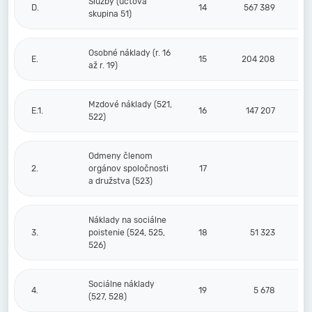
Služby (účtová
D.
14
567 389
skupina 51)
Osobné náklady (r. 16
E.
15
204 208
až r. 19)
Mzdové náklady (521,
E.1.
16
147 207
522)
Odmeny členom
2.
orgánov spoločnosti
17
a družstva (523)
Náklady na sociálne
3.
poistenie (524, 525,
18
51 323
526)
Sociálne náklady
4.
19
5 678
(527, 528)