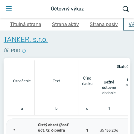
Účtovný výkaz
Titulná strana
Strana aktív
Strana pasív
Vý
TANKER, s.r.o.
Úč POD
Skutočnos
Číslo
Bez
Označenie
Text
Bežné
riadku
pred
účtovné
obdobie
a
b
c
1
Čistý obrat (časť
*
účt. tr. 6 podľa
1
35 133 206