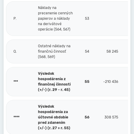
Náklady na
precenenie cenných
P.
papierov a náklady
53
na derivátové
operácie (564, 567)
Ostatné náklady na
Q.
finančnú činnosť
54
58 245
(568, 569)
Výsledok
hospodárenia z
***
55
-210 436
finančnej činnosti
(+/-) (r. 29 - r. 45)
Výsledok
hospodárenia za
****
účtovné obdobie
56
308 575
pred zdanením
(+/-) (r. 27 + r. 55)