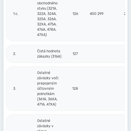
obchodného
styku (321A,
1.c.
322A, 324A,
126
400 299
225
325A, 326A,
32XA, 475A,
476A, 478A,
47XA)
Čistá hodnota
2.
127
zákazky (316A)
Ostatné
záväzky voči
prepojeným
3.
účtovným
128
jednotkám
(361A, 36XA,
471A, 47XA)
Ostatné
záväzky v