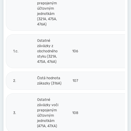
prepojeným
účtovným
jednotkám
(321A, 475A,
476A)
Ostatné
záväzky z
1.c.
obchodného
106
styku (321A,
475A, 476A)
Čistá hodnota
2.
107
zákazky (316A)
Ostatné
záväzky voči
prepojeným
3.
108
účtovným
jednotkám
(471A, 47XA)