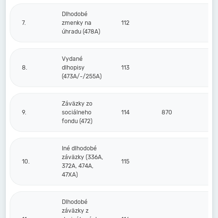
Dlhodobé
7.
zmenky na
112
úhradu (478A)
Vydané
8.
dlhopisy
113
(473A/-/255A)
Záväzky zo
9.
sociálneho
114
870
fondu (472)
Iné dlhodobé
záväzky (336A,
10.
115
372A, 474A,
47XA)
Dlhodobé
záväzky z