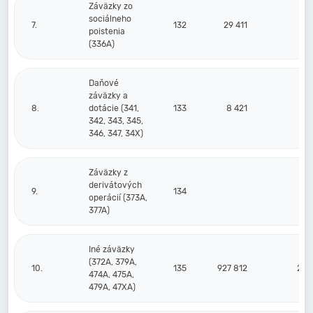
Záväzky zo
sociálneho
7.
132
29 411
23
poistenia
(336A)
Daňové
záväzky a
8.
dotácie (341,
133
8 421
22
342, 343, 345,
346, 347, 34X)
Záväzky z
derivátových
9.
134
operácií (373A,
377A)
Iné záväzky
(372A, 379A,
10.
135
927 812
232
474A, 475A,
479A, 47XA)