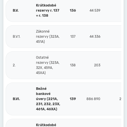
Krátkodobé
B.V.
rezervy r. 137
136
44 539
41
+ r. 138
Zákonné
B.V.1.
rezervy (323A,
137
44 336
40
451A)
Ostatné
rezervy (323A,
2.
138
203
32X, 459A,
45XA)
Bežné
bankové
B.VI.
úvery (221A,
139
886 890
220
231, 232, 23X,
461A, 46XA)
Krátkodobé