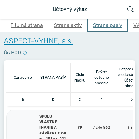
Účtovný výkaz
Titulná strana
Strana aktív
Strana pasív
Vý
ASPECT-VYHNE, a.s.
Úč POD
Bezprostre
Bežné
Číslo
predchádza
Označenie
STRANA PASÍV
účtovné
riadku
účtovné
obdobie
obdobie
a
b
c
4
5
SPOLU
VLASTNÉ
IMANIE A
79
7 246 862
3 899
ZÁVÄZKY r. 80
+ r. 101 + r. 141