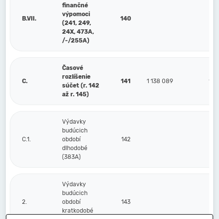
finančné
výpomoci
B.VII.
140
(241, 249,
24X, 473A,
/-/255A)
Časové
rozlíšenie
C.
141
1 138 089
174
súčet (r. 142
až r. 145)
Výdavky
budúcich
C.1.
období
142
dlhodobé
(383A)
Výdavky
budúcich
2.
období
143
kratkodobé