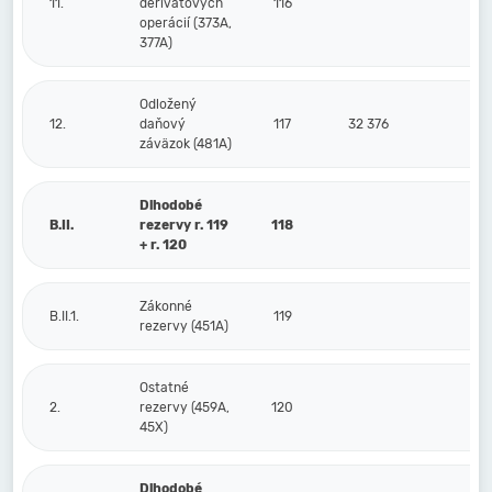
11.
derivátových
116
operácií (373A,
377A)
Odložený
12.
daňový
117
32 376
14
záväzok (481A)
Dlhodobé
B.II.
rezervy r. 119
118
+ r. 120
Zákonné
B.II.1.
119
rezervy (451A)
Ostatné
2.
rezervy (459A,
120
45X)
Dlhodobé