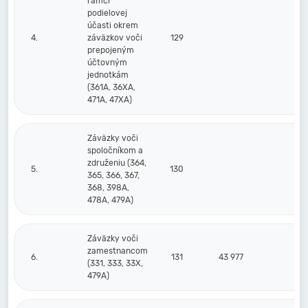
rámci
podielovej
účasti okrem
4.
záväzkov voči
129
prepojeným
účtovným
jednotkám
(361A, 36XA,
471A, 47XA)
Záväzky voči
spoločníkom a
združeniu (364,
5.
130
365, 366, 367,
368, 398A,
478A, 479A)
Záväzky voči
zamestnancom
6.
131
43 977
35
(331, 333, 33X,
479A)