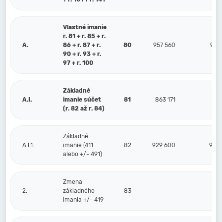
Vlastné imanie
r. 81 + r. 85 + r.
A.
86 + r. 87 + r.
80
957 560
926
90 + r. 93 + r.
97 + r. 100
Základné
A.I.
imanie súčet
81
863 171
863
(r. 82 až r. 84)
Základné
A.I.1.
imanie (411
82
929 600
929
alebo +/- 491)
Zmena
2.
základného
83
imania +/- 419