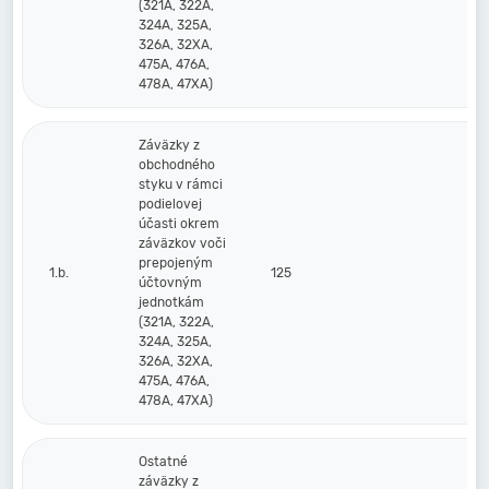
(321A, 322A,
324A, 325A,
326A, 32XA,
475A, 476A,
478A, 47XA)
Záväzky z
obchodného
styku v rámci
podielovej
účasti okrem
záväzkov voči
prepojeným
1.b.
125
účtovným
jednotkám
(321A, 322A,
324A, 325A,
326A, 32XA,
475A, 476A,
478A, 47XA)
Ostatné
záväzky z