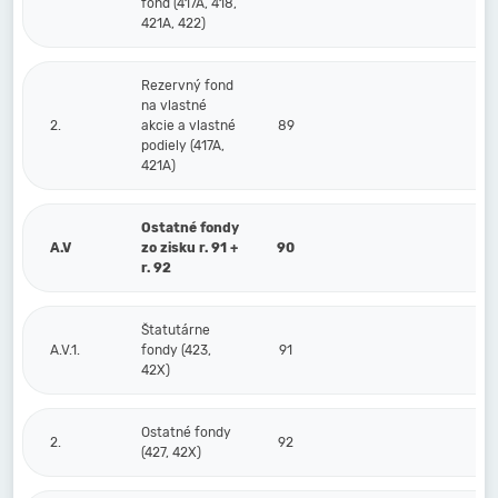
fond (417A, 418,
421A, 422)
Rezervný fond
na vlastné
2.
akcie a vlastné
89
podiely (417A,
421A)
Ostatné fondy
A.V
zo zisku r. 91 +
90
r. 92
Štatutárne
A.V.1.
fondy (423,
91
42X)
Ostatné fondy
2.
92
(427, 42X)