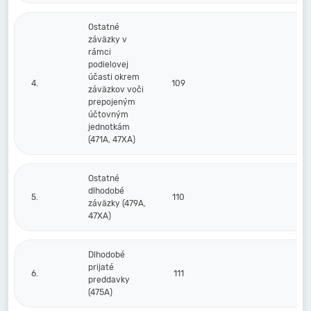
Ostatné
záväzky v
rámci
podielovej
účasti okrem
4.
109
záväzkov voči
prepojeným
účtovným
jednotkám
(471A, 47XA)
Ostatné
dlhodobé
5.
110
záväzky (479A,
47XA)
Dlhodobé
prijaté
6.
111
preddavky
(475A)