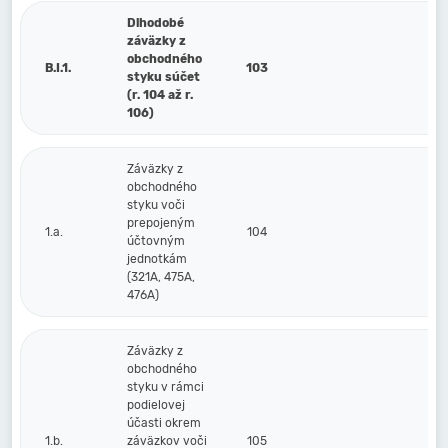
Dlhodobé
záväzky z
obchodného
B.I.1.
103
styku súčet
(r. 104 až r.
106)
Záväzky z
obchodného
styku voči
prepojeným
1.a.
104
účtovným
jednotkám
(321A, 475A,
476A)
Záväzky z
obchodného
styku v rámci
podielovej
účasti okrem
1.b.
záväzkov voči
105