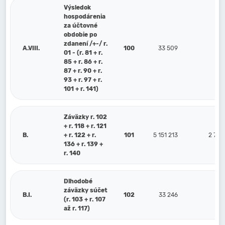
Výsledok
hospodárenia
za účtovné
obdobie po
zdanení /+-/ r.
A.VIII.
100
33 509
62
01 - (r. 81 + r.
85 + r. 86 + r.
87 + r. 90 + r.
93 + r. 97 + r.
101 + r. 141)
Záväzky r. 102
+ r. 118 + r. 121
B.
+ r. 122 + r.
101
5 151 213
2 797
136 + r. 139 +
r. 140
Dlhodobé
záväzky súčet
B.I.
102
33 246
14
(r. 103 + r. 107
až r. 117)