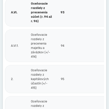
Oceňovacie
rozdiely z
A.VI.
precenenia
93
súčet (r. 94 až
r. 96)
Oceňovacie
rozdiely z
precenenia
A.VI.1.
94
majetku a
záväzkov (+/-
414)
Oceňovacie
rozdiely z
2.
kapitálových
95
účastín (+/-
415)
Oceňovacie
rozdiely z