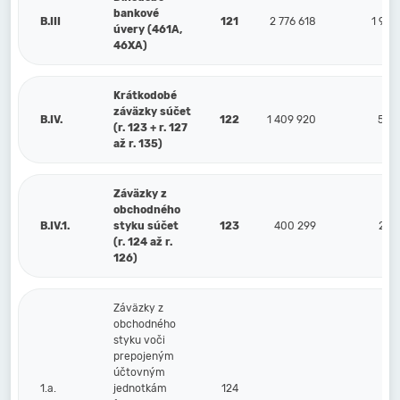
bankové
B.III
121
2 776 618
1 981
úvery (461A,
46XA)
Krátkodobé
záväzky súčet
B.IV.
122
1 409 920
539
(r. 123 + r. 127
až r. 135)
Záväzky z
obchodného
B.IV.1.
styku súčet
123
400 299
225
(r. 124 až r.
126)
Záväzky z
obchodného
styku voči
prepojeným
účtovným
1.a.
jednotkám
124