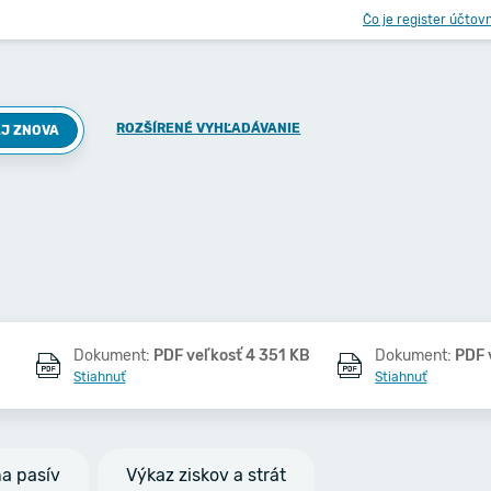
Čo je register účtov
ROZŠÍRENÉ VYHĽADÁVANIE
J ZNOVA
Dokument:
PDF veľkosť 4 351 KB
Dokument:
PDF 
Stiahnuť
Stiahnuť
na pasív
Výkaz ziskov a strát