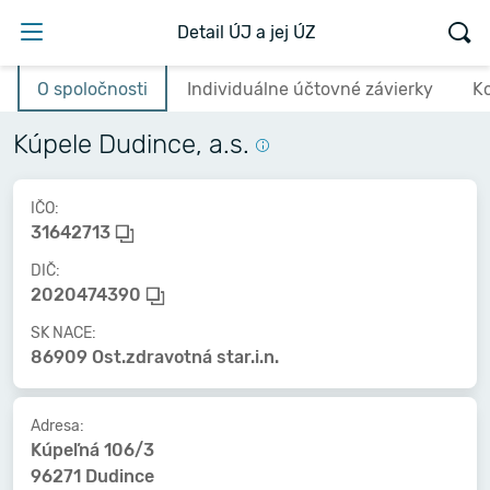
Detail ÚJ a jej ÚZ
O spoločnosti
Individuálne účtovné závierky
K
Kúpele Dudince, a.s.
IČO:
31642713
DIČ:
2020474390
SK NACE:
86909 Ost.zdravotná star.i.n.
Adresa:
Kúpeľná 106/3
96271 Dudince