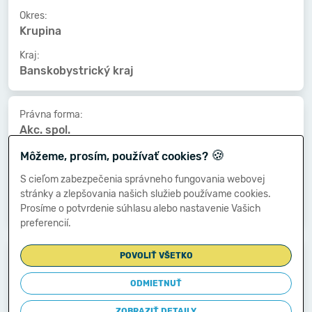
Okres:
Krupina
Kraj:
Banskobystrický kraj
Právna forma:
Akc. spol.
🍪
Kat. veľkosti:
Môžeme, prosím, používať cookies?
250-499 zamestnancov
S cieľom zabezpečenia správneho fungovania webovej
Druh vlastníctva:
stránky a zlepšovania našich služieb používame cookies.
Medzinárodné - súkromné
Prosíme o potvrdenie súhlasu alebo nastavenie Vašich
preferencií.
Dátum vzniku:
POVOLIŤ VŠETKO
09.01.1996
ODMIETNUŤ
Dátum zániku:
-
ZOBRAZIŤ DETAILY