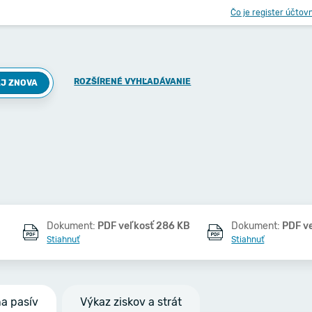
Čo je register účtov
ROZŠÍRENÉ VYHĽADÁVANIE
J ZNOVA
Dokument:
PDF veľkosť 286 KB
Dokument:
PDF v
Stiahnuť
Stiahnuť
na pasív
Výkaz ziskov a strát