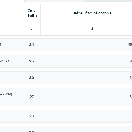
Číslo
Bežné účtovné obdobie
riadku
c
3
4
24
13
+ r. 33
25
8
26
5
+/- 419)
27
5
28