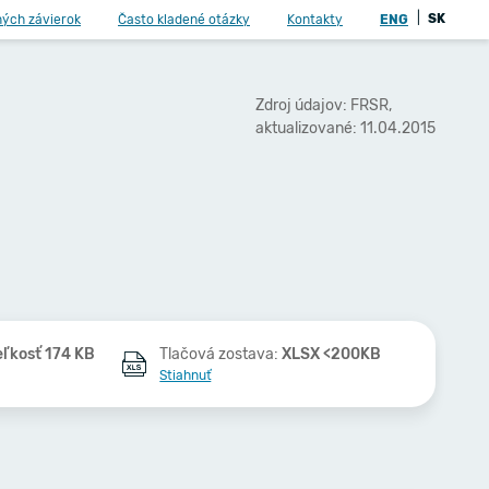
|
SK
ných závierok
Často kladené otázky
Kontakty
ENG
Zdroj údajov: FRSR,
aktualizované: 11.04.2015
eľkosť 174 KB
Tlačová zostava:
XLSX <200KB
Stiahnuť