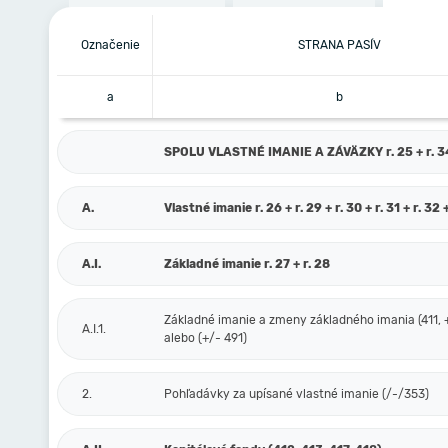
Označenie
STRANA PASÍV
a
b
SPOLU VLASTNÉ IMANIE A ZÁVÄZKY r. 25 + r. 3
A.
Vlastné imanie r. 26 + r. 29 + r. 30 + r. 31 + r. 32 
A.I.
Základné imanie r. 27 + r. 28
Základné imanie a zmeny základného imania (411, 
A.I.1.
alebo (+/- 491)
2.
Pohľadávky za upísané vlastné imanie (/-/353)