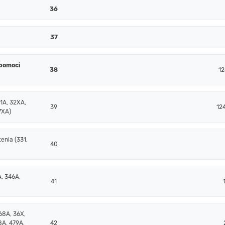
36
37
ýpomoci
38
12
1A, 32XA,
39
12
7XA)
enia (331,
40
, 346A,
41
68A, 36X,
8A, 479A,
42