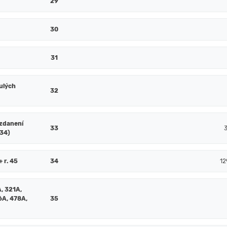
29
30
31
ulých
32
 zdanení
33
. 34)
+ r. 45
34
12
, 321A,
6A, 478A,
35