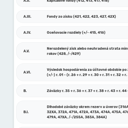
A.II.
Kapitálové fondy (412, 413, 417, 418)
A.III.
Fondy zo zisku (421, 422, 423, 427, 42X)
A.IV.
Oceňovacie rozdiely (+/- 415, 416)
Nerozdelený zisk alebo neuhradená strata min
A.V.
rokov (428, /-/429)
Výsledok hospodárenia za účtovné obdobie po
A.VI.
(+/-) r. 01 - (r. 26 + r. 29 + r. 30 + r. 31 + r. 32 + r
B.
Záväzky r. 35 + r. 36 + r. 37 + r. 38 + r. 43 + r. 44 
Dlhodobé záväzky okrem rezerv a úverov (316A
B.I.
32XA, 372A, 471A, 472A, 473A, 474A, 475A, 47
479A, 47XA, /-/255A, 383A, 384A)