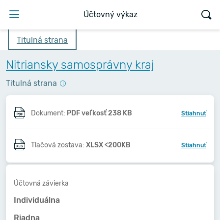
Účtovný výkaz
Titulná strana
Nitriansky samosprávny kraj
Titulná strana
Dokument:
PDF veľkosť 238 KB
Stiahnuť
Tlačová zostava:
XLSX <200KB
Stiahnuť
Účtovná závierka
Individuálna
Riadna