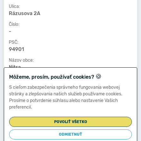
Ulica:
Rázusova 2A
Číslo:
-
PSČ:
94901
Názov obce:
Nitra
🍪
Môžeme, prosím, používať cookies?
Číslo telefónu:
-
S cieľom zabezpečenia správneho fungovania webovej
stránky a zlepšovania našich služieb používame cookies.
Číslo faxu:
Prosíme o potvrdenie súhlasu alebo nastavenie Vašich
-
preferencií.
E-mailová adresa:
-
POVOLIŤ VŠETKO
ODMIETNUŤ