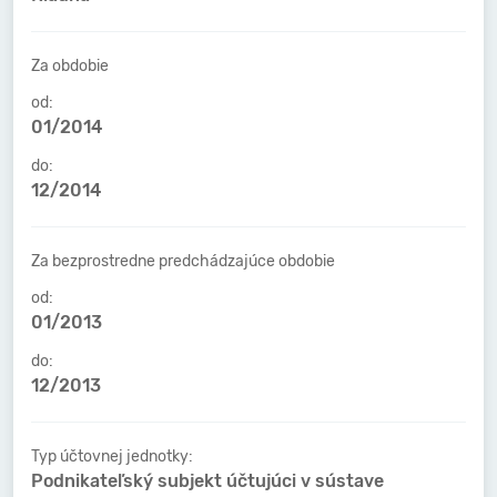
Za obdobie
od:
01/2014
do:
12/2014
Za bezprostredne predchádzajúce obdobie
od:
01/2013
do:
12/2013
Typ účtovnej jednotky:
Podnikateľský subjekt účtujúci v sústave