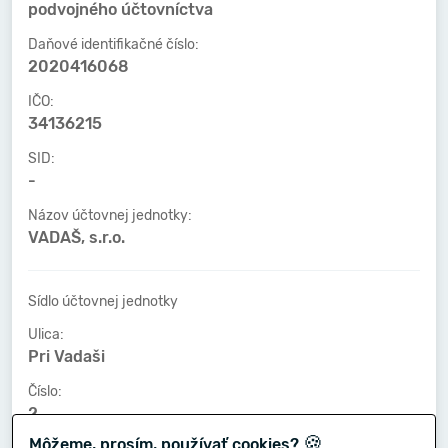
podvojného účtovníctva
Daňové identifikačné číslo:
2020416068
IČO:
34136215
SID:
-
Názov účtovnej jednotky:
VADAŠ, s.r.o.
Sídlo účtovnej jednotky
Ulica:
Pri Vadaši
Číslo:
2
🍪
Môžeme, prosím, používať cookies?