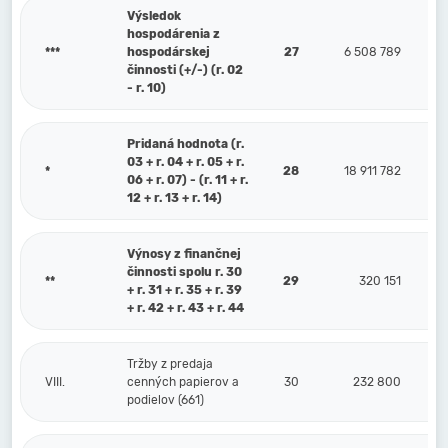
Výsledok
hospodárenia z
***
hospodárskej
27
6 508 789
činnosti (+/-) (r. 02
- r. 10)
Pridaná hodnota (r.
03 + r. 04 + r. 05 + r.
*
28
18 911 782
06 + r. 07) - (r. 11 + r.
12 + r. 13 + r. 14)
Výnosy z finančnej
činnosti spolu r. 30
**
29
320 151
+ r. 31 + r. 35 + r. 39
+ r. 42 + r. 43 + r. 44
Tržby z predaja
VIII.
cenných papierov a
30
232 800
podielov (661)