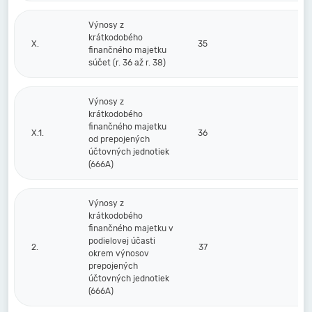
Výnosy z
krátkodobého
X.
35
finančného majetku
súčet (r. 36 až r. 38)
Výnosy z
krátkodobého
finančného majetku
X.1.
36
od prepojených
účtovných jednotiek
(666A)
Výnosy z
krátkodobého
finančného majetku v
podielovej účasti
2.
37
okrem výnosov
prepojených
účtovných jednotiek
(666A)