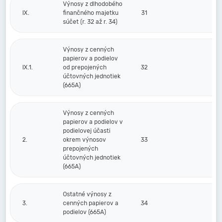
Výnosy z dlhodobého
IX.
finančného majetku
31
súčet (r. 32 až r. 34)
Výnosy z cenných
papierov a podielov
IX.1.
od prepojených
32
účtovných jednotiek
(665A)
Výnosy z cenných
papierov a podielov v
podielovej účasti
2.
okrem výnosov
33
prepojených
účtovných jednotiek
(665A)
Ostatné výnosy z
3.
cenných papierov a
34
podielov (665A)