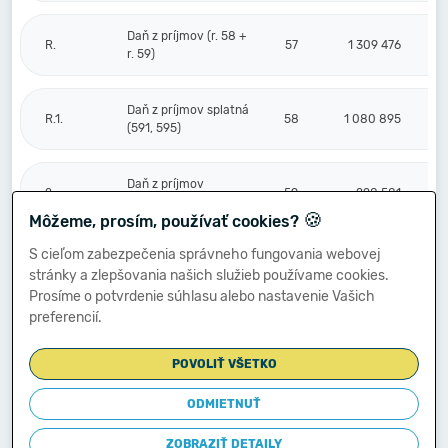
Daň z príjmov (r. 58 +
R.
57
1 309 476
r. 59)
Daň z príjmov splatná
R.1.
58
1 080 895
(591, 595)
Daň z príjmov
2.
59
228 581
odložená (+/-) (592)
🍪
Môžeme, prosím, používať cookies?
S cieľom zabezpečenia správneho fungovania webovej
Prevod podielov na
stránky a zlepšovania našich služieb používame cookies.
výsledku
S.
hospodárenia
60
Prosíme o potvrdenie súhlasu alebo nastavenie Vašich
spoločníkom (+/-
preferencií.
596)
POVOLIŤ VŠETKO
Výsledok
hospodárenia za
ODMIETNUŤ
****
účtovné obdobie po
61
4 501 621
zdanení (+/-) (r. 56
ZOBRAZIŤ DETAILY