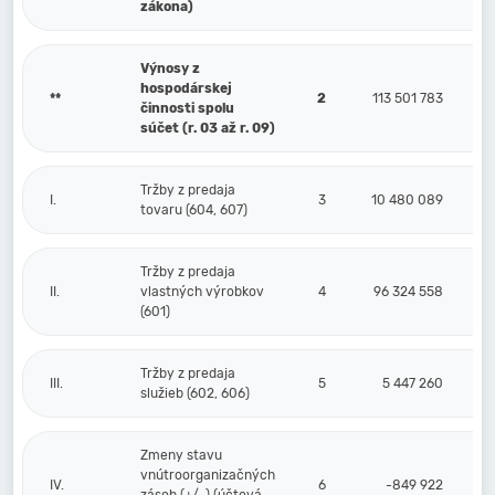
zákona)
Výnosy z
hospodárskej
**
2
113 501 783
činnosti spolu
súčet (r. 03 až r. 09)
Tržby z predaja
I.
3
10 480 089
tovaru (604, 607)
Tržby z predaja
II.
vlastných výrobkov
4
96 324 558
(601)
Tržby z predaja
III.
5
5 447 260
služieb (602, 606)
Zmeny stavu
vnútroorganizačných
IV.
6
-849 922