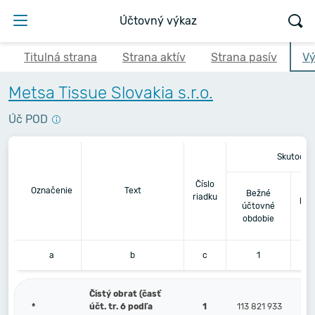
Účtovný výkaz
Titulná strana
Strana aktív
Strana pasív
Vý
Metsa Tissue Slovakia s.r.o.
Úč POD
Skutočno
Číslo
Be
Označenie
Text
Bežné
riadku
pre
účtovné
obdobie
a
b
c
1
Čistý obrat (časť
*
účt. tr. 6 podľa
1
113 821 933