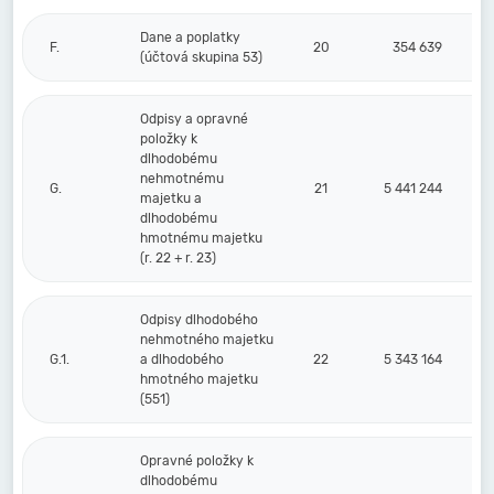
Dane a poplatky
F.
20
354 639
(účtová skupina 53)
Odpisy a opravné
položky k
dlhodobému
nehmotnému
G.
21
5 441 244
majetku a
dlhodobému
hmotnému majetku
(r. 22 + r. 23)
Odpisy dlhodobého
nehmotného majetku
G.1.
a dlhodobého
22
5 343 164
hmotného majetku
(551)
Opravné položky k
dlhodobému