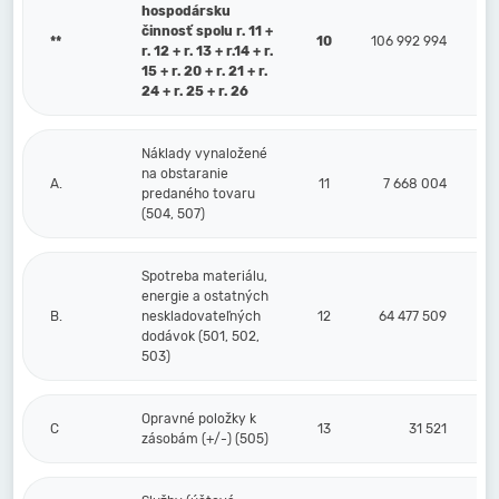
hospodársku
činnosť spolu r. 11 +
**
10
106 992 994
r. 12 + r. 13 + r.14 + r.
15 + r. 20 + r. 21 + r.
24 + r. 25 + r. 26
Náklady vynaložené
na obstaranie
A.
11
7 668 004
predaného tovaru
(504, 507)
Spotreba materiálu,
energie a ostatných
B.
neskladovateľných
12
64 477 509
dodávok (501, 502,
503)
Opravné položky k
C
13
31 521
zásobám (+/-) (505)