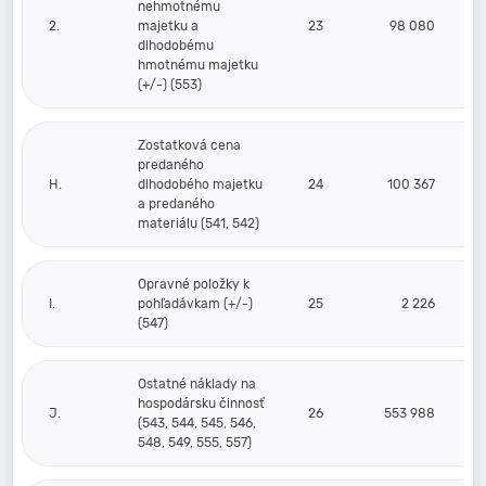
nehmotnému
2.
majetku a
23
98 080
dlhodobému
hmotnému majetku
(+/-) (553)
Zostatková cena
predaného
H.
dlhodobého majetku
24
100 367
a predaného
materiálu (541, 542)
Opravné položky k
I.
pohľadávkam (+/-)
25
2 226
(547)
Ostatné náklady na
hospodársku činnosť
J.
26
553 988
(543, 544, 545, 546,
548, 549, 555, 557)