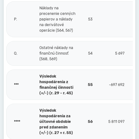
Náklady na
precenenie cenných
P.
papierov a náklady
53
na derivátové
operácie (564, 567)
Ostatné náklady na
Q.
finančnú činnosť
54
5 697
(568, 569)
Výsledok
hospodárenia z
***
55
-697 692
finančnej činnosti
(+/-) (r. 29 - r. 45)
Výsledok
hospodárenia za
****
účtovné obdobie
56
5 811 097
pred zdanením
(+/-) (r. 27 + r. 55)