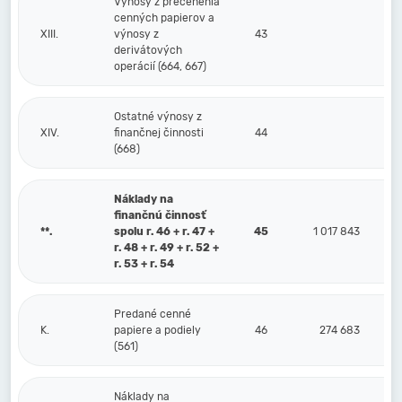
Výnosy z precenenia
cenných papierov a
XIII.
výnosy z
43
derivátových
operácií (664, 667)
Ostatné výnosy z
XIV.
finančnej činnosti
44
(668)
Náklady na
finančnú činnosť
**.
spolu r. 46 + r. 47 +
45
1 017 843
r. 48 + r. 49 + r. 52 +
r. 53 + r. 54
Predané cenné
K.
papiere a podiely
46
274 683
(561)
Náklady na