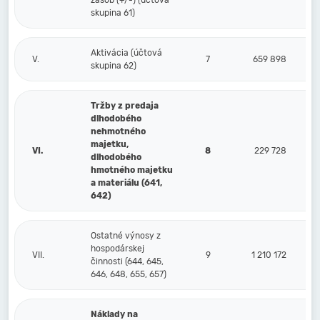
zásob (+/-) (účtová
skupina 61)
Aktivácia (účtová
V.
7
659 898
skupina 62)
Tržby z predaja
dlhodobého
nehmotného
majetku,
VI.
8
229 728
dlhodobého
hmotného majetku
a materiálu (641,
642)
Ostatné výnosy z
hospodárskej
VII.
9
1 210 172
činnosti (644, 645,
646, 648, 655, 657)
Náklady na