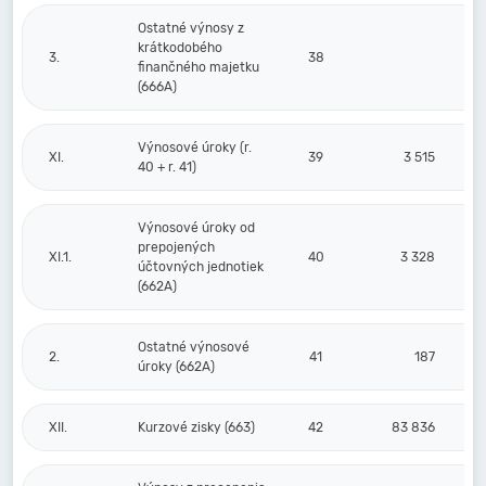
Ostatné výnosy z
krátkodobého
3.
38
finančného majetku
(666A)
Výnosové úroky (r.
XI.
39
3 515
40 + r. 41)
Výnosové úroky od
prepojených
XI.1.
40
3 328
účtovných jednotiek
(662A)
Ostatné výnosové
2.
41
187
úroky (662A)
XII.
Kurzové zisky (663)
42
83 836