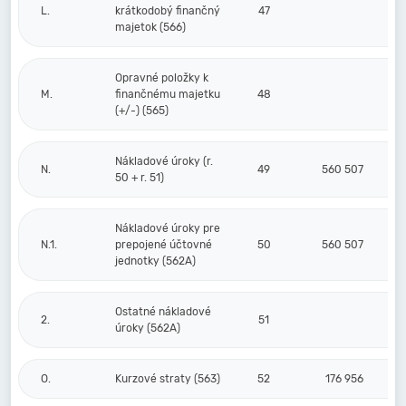
L.
krátkodobý finančný
47
majetok (566)
Opravné položky k
M.
finančnému majetku
48
(+/-) (565)
Nákladové úroky (r.
N.
49
560 507
50 + r. 51)
Nákladové úroky pre
N.1.
prepojené účtovné
50
560 507
jednotky (562A)
Ostatné nákladové
2.
51
úroky (562A)
O.
Kurzové straty (563)
52
176 956