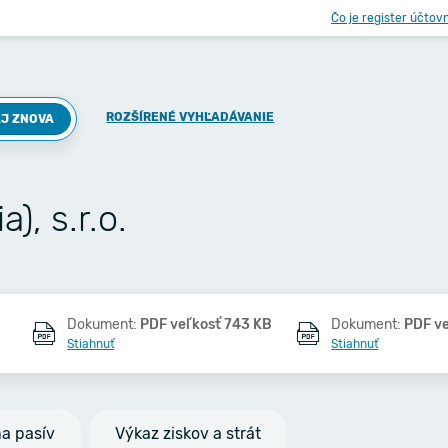
Čo je register účtov
ROZŠÍRENÉ VYHĽADÁVANIE
J ZNOVA
), s.r.o.
Dokument:
PDF veľkosť 743 KB
Dokument:
PDF v
Stiahnuť
Stiahnuť
na pasív
Výkaz ziskov a strát