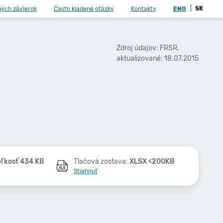
|
SK
ných závierok
Často kladené otázky
Kontakty
ENG
Zdroj údajov: FRSR,
aktualizované: 18.07.2015
eľkosť 434 KB
Tlačová zostava:
XLSX <200KB
Stiahnuť