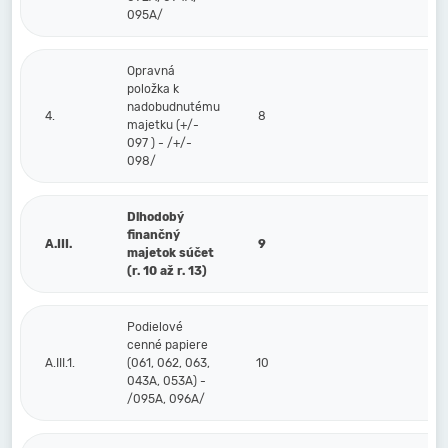
095A/
Opravná
položka k
nadobudnutému
4.
8
majetku (+/-
097 ) - /+/-
098/
Dlhodobý
finančný
A.III.
9
majetok súčet
(r. 10 až r. 13)
Podielové
cenné papiere
A.III.1.
(061, 062, 063,
10
043A, 053A) -
/095A, 096A/