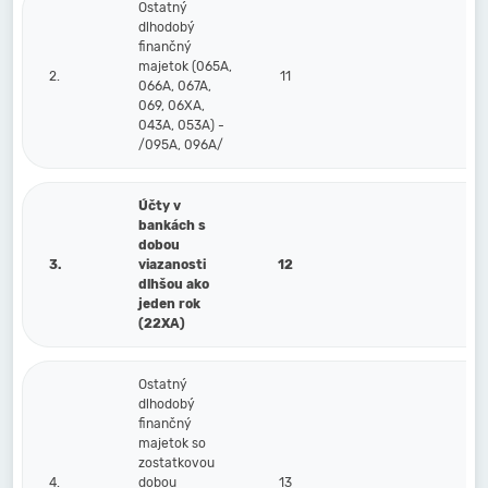
Ostatný
dlhodobý
finančný
majetok (065A,
2.
11
066A, 067A,
069, 06XA,
043A, 053A) -
/095A, 096A/
Účty v
bankách s
dobou
3.
viazanosti
12
dlhšou ako
jeden rok
(22XA)
Ostatný
dlhodobý
finančný
majetok so
zostatkovou
4.
dobou
13