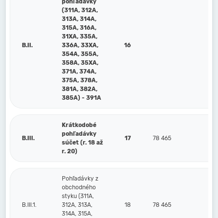
pohľadávky
(311A, 312A,
313A, 314A,
315A, 316A,
31XA, 335A,
B.II.
336A, 33XA,
16
354A, 355A,
358A, 35XA,
371A, 374A,
375A, 378A,
381A, 382A,
385A) - 391A
Krátkodobé
pohľadávky
B.III.
17
78 465
92 
súčet (r. 18 až
r. 20)
Pohľadávky z
obchodného
styku (311A,
B.III.1.
312A, 313A,
18
78 465
92 
314A, 315A,