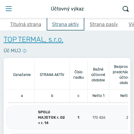
Účtovný výkaz
Titulná strana
Strana aktív
Strana pasív
Vý
TOP TERMAL, s.r.o.
Úč MUJ
Bezprostre
Bežné
Číslo
predchádza
Označenie
STRANA AKTÍV
účtovné
riadku
účtovné
obdobie
obdobie
a
b
c
Netto 1
Netto 2
SPOLU
MAJETOK r. 02
1
170 426
200 
+ r. 14