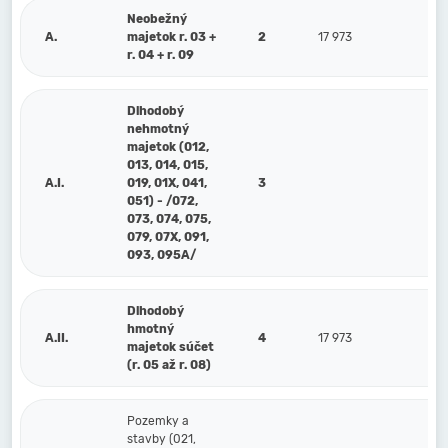
Neobežný
A.
majetok r. 03 +
2
17 973
14
r. 04 + r. 09
Dlhodobý
nehmotný
majetok (012,
013, 014, 015,
A.I.
019, 01X, 041,
3
051) - /072,
073, 074, 075,
079, 07X, 091,
093, 095A/
Dlhodobý
hmotný
A.II.
4
17 973
14
majetok súčet
(r. 05 až r. 08)
Pozemky a
stavby (021,