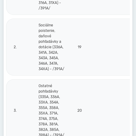
316A, 31XA) -
/391A/
Sociálne
poistenie,
daňové
pohľadávky a
2.
dotácie (336A,
19
341A, 342A,
343A, 345A,
346A, 347A,
34XA) - /391A/
Ostatné
pohľadávky
(335A, 336A,
33XA, 354A,
355A, 358A,
3.
20
35XA, 371A,
374A, 375A,
378A, 381A,
382A, 385A,
398A) - /391A/