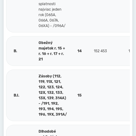
splatnosti
najviac jeden
rok (065A,
066A, 067A,
06XA) - /096A/
Obežný
majetok r. 15 +
B.
14
152 453
185
r. 16 + r. 17 + r.
21
Zásoby (112,
119, 11X, 121,
122, 123, 124,
12X, 132, 133,
B.I.
15
13X, 139, 314A)
- /191, 192,
193, 194, 195,
196, 19X, 391A/
Dlhodobé