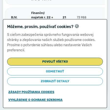
Finančný
B.IV.
majetok r. 22 +
21
73 988
92 
r. 23
🍪
Môžeme, prosím, používať cookies?
S cieľom zabezpečenia správneho fungovania webovej
Peniaze a účty
stránky a zlepšovania našich služieb používame cookies.
v bankách (211,
B.IV.1.
22
73 988
92 
213, 21X, 221A,
Prosíme o potvrdenie súhlasu alebo nastavenie Vašich
22XA, +/- 261)
preferencií.
POVOLIŤ VŠETKO
Ostatné
finančné účty
(251, 252, 253,
ODMIETNUŤ
2.
23
256, 257, 25X,
259, 314A) -
ZOBRAZIŤ DETAILY
/291, 29X/
ZÁSADY POUŽÍVANIA COOKIES
Copyright © 2011-2026
VYHLÁSENIE O OCHRANE SÚKROMIA
Ministerstvo financií Slovenskej republiky