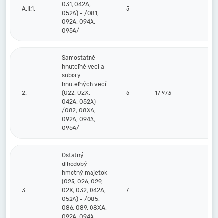
031, 042A,
A.II.1.
5
052A) - /081,
092A, 094A,
095A/
Samostatné
hnuteľné veci a
súbory
hnuteľných vecí
2.
(022, 02X,
6
17 973
14
042A, 052A) -
/082, 08XA,
092A, 094A,
095A/
Ostatný
dlhodobý
hmotný majetok
(025, 026, 029,
3.
02X, 032, 042A,
7
052A) - /085,
086, 089, 08XA,
092A, 094A,