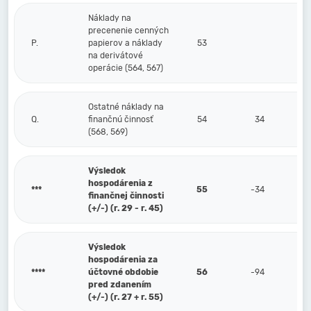
Náklady na
precenenie cenných
P.
papierov a náklady
53
na derivátové
operácie (564, 567)
Ostatné náklady na
Q.
finančnú činnosť
54
34
(568, 569)
Výsledok
hospodárenia z
***
55
-34
finančnej činnosti
(+/-) (r. 29 - r. 45)
Výsledok
hospodárenia za
****
účtovné obdobie
56
-94
pred zdanením
(+/-) (r. 27 + r. 55)