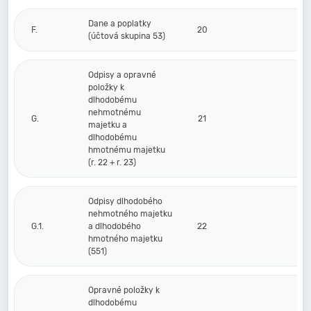
Dane a poplatky
F.
20
(účtová skupina 53)
Odpisy a opravné
položky k
dlhodobému
nehmotnému
G.
21
majetku a
dlhodobému
hmotnému majetku
(r. 22 + r. 23)
Odpisy dlhodobého
nehmotného majetku
G.1.
a dlhodobého
22
hmotného majetku
(551)
Opravné položky k
dlhodobému