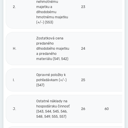
nehmotnému
2.
majetku a
23
dlhodobému
hmotnému majetku
(+/-) (553)
Zostatková cena
predaného
H.
dlhodobého majetku
24
a predaného
materiálu (541, 542)
Opravné položky k
I.
pohľadávkam (+/-)
25
(547)
Ostatné náklady na
hospodársku činnosť
J.
26
60
(543, 544, 545, 546,
548, 549, 555, 557)