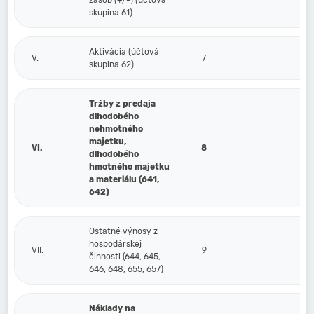
zásob (+/-) (účtová
skupina 61)
Aktivácia (účtová
V.
7
skupina 62)
Tržby z predaja
dlhodobého
nehmotného
majetku,
VI.
8
dlhodobého
hmotného majetku
a materiálu (641,
642)
Ostatné výnosy z
hospodárskej
VII.
9
činnosti (644, 645,
646, 648, 655, 657)
Náklady na