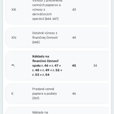
Výnosy z precenenia
cenných papierov a
XIII.
výnosy z
43
derivátových
operácií (664, 667)
Ostatné výnosy z
XIV.
finančnej činnosti
44
(668)
Náklady na
finančnú činnosť
**.
spolu r. 46 + r. 47 +
45
34
r. 48 + r. 49 + r. 52 +
r. 53 + r. 54
Predané cenné
K.
papiere a podiely
46
(561)
Náklady na