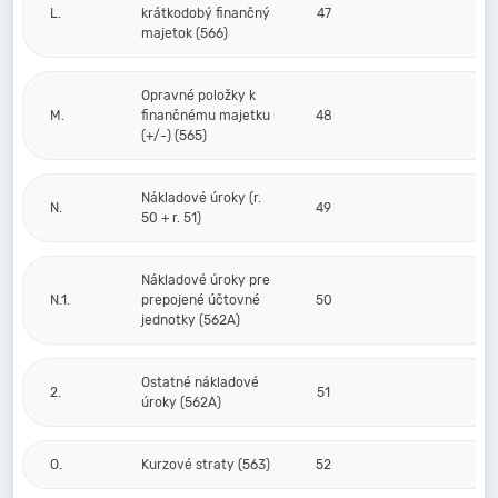
L.
krátkodobý finančný
47
majetok (566)
Opravné položky k
M.
finančnému majetku
48
(+/-) (565)
Nákladové úroky (r.
N.
49
50 + r. 51)
Nákladové úroky pre
N.1.
prepojené účtovné
50
jednotky (562A)
Ostatné nákladové
2.
51
úroky (562A)
O.
Kurzové straty (563)
52