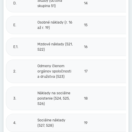
Služby (účtová
D.
14
skupina 51)
Osobné náklady (r. 16
E.
15
až r. 19)
Mzdové náklady (521,
E.1.
16
522)
Odmeny členom
2.
orgánov spoločnosti
17
a družstva (523)
Náklady na sociálne
3.
poistenie (524, 525,
18
526)
Sociálne náklady
4.
19
(527, 528)