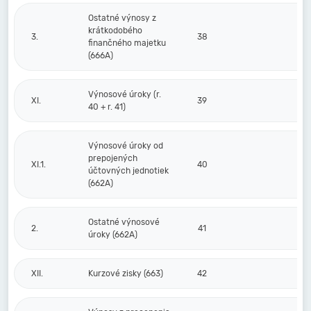
Ostatné výnosy z
krátkodobého
3.
38
finančného majetku
(666A)
Výnosové úroky (r.
XI.
39
40 + r. 41)
Výnosové úroky od
prepojených
XI.1.
40
účtovných jednotiek
(662A)
Ostatné výnosové
2.
41
úroky (662A)
XII.
Kurzové zisky (663)
42