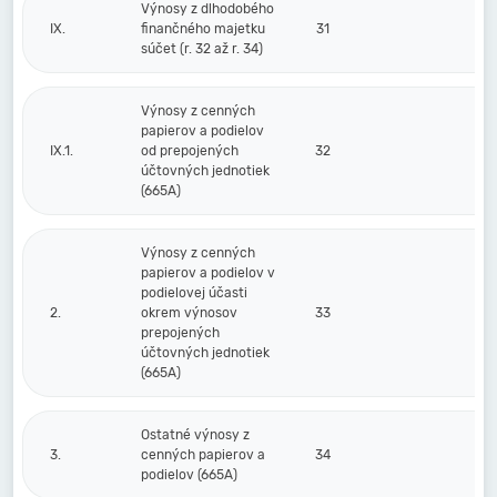
Výnosy z dlhodobého
IX.
finančného majetku
31
súčet (r. 32 až r. 34)
Výnosy z cenných
papierov a podielov
IX.1.
od prepojených
32
účtovných jednotiek
(665A)
Výnosy z cenných
papierov a podielov v
podielovej účasti
2.
okrem výnosov
33
prepojených
účtovných jednotiek
(665A)
Ostatné výnosy z
3.
cenných papierov a
34
podielov (665A)