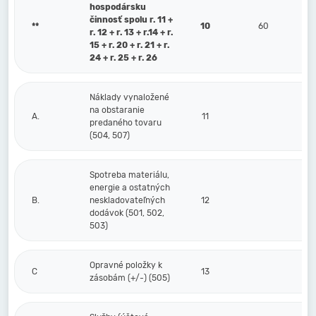
hospodársku
činnosť spolu r. 11 +
**
10
60
r. 12 + r. 13 + r.14 + r.
15 + r. 20 + r. 21 + r.
24 + r. 25 + r. 26
Náklady vynaložené
na obstaranie
A.
11
predaného tovaru
(504, 507)
Spotreba materiálu,
energie a ostatných
B.
neskladovateľných
12
dodávok (501, 502,
503)
Opravné položky k
C
13
zásobám (+/-) (505)