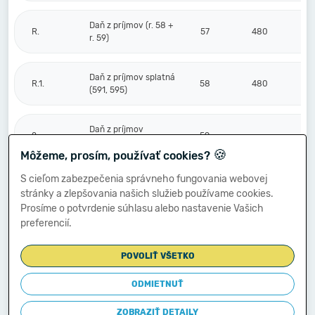
Daň z príjmov (r. 58 +
R.
57
480
r. 59)
Daň z príjmov splatná
R.1.
58
480
(591, 595)
Daň z príjmov
2.
59
odložená (+/-) (592)
🍪
Môžeme, prosím, používať cookies?
S cieľom zabezpečenia správneho fungovania webovej
Prevod podielov na
stránky a zlepšovania našich služieb používame cookies.
výsledku
S.
hospodárenia
60
Prosíme o potvrdenie súhlasu alebo nastavenie Vašich
spoločníkom (+/-
preferencií.
596)
POVOLIŤ VŠETKO
Výsledok
hospodárenia za
ODMIETNUŤ
****
účtovné obdobie po
61
-574
zdanení (+/-) (r. 56
ZOBRAZIŤ DETAILY