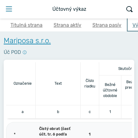
Účtovný výkaz
Titulná strana
Strana aktív
Strana pasív
Vý
Mariposa s.r.o.
Úč POD
Skutočnosť
Číslo
Bezpr
Označenie
Text
Bežné
riadku
predch
účtovné
úč
obdobie
ob
a
b
c
1
Čistý obrat (časť
*
účt. tr. 6 podľa
1