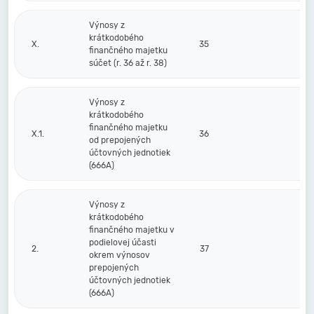
Výnosy z
krátkodobého
X.
35
finančného majetku
súčet (r. 36 až r. 38)
Výnosy z
krátkodobého
finančného majetku
X.1.
36
od prepojených
účtovných jednotiek
(666A)
Výnosy z
krátkodobého
finančného majetku v
podielovej účasti
2.
37
okrem výnosov
prepojených
účtovných jednotiek
(666A)