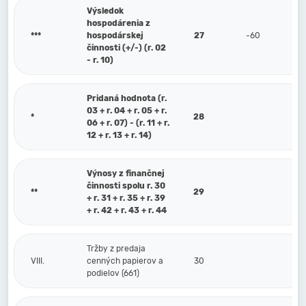
Výsledok
hospodárenia z
***
hospodárskej
27
-60
činnosti (+/-) (r. 02
- r. 10)
Pridaná hodnota (r.
03 + r. 04 + r. 05 + r.
*
28
06 + r. 07) - (r. 11 + r.
12 + r. 13 + r. 14)
Výnosy z finančnej
činnosti spolu r. 30
**
29
+ r. 31 + r. 35 + r. 39
+ r. 42 + r. 43 + r. 44
Tržby z predaja
VIII.
cenných papierov a
30
podielov (661)