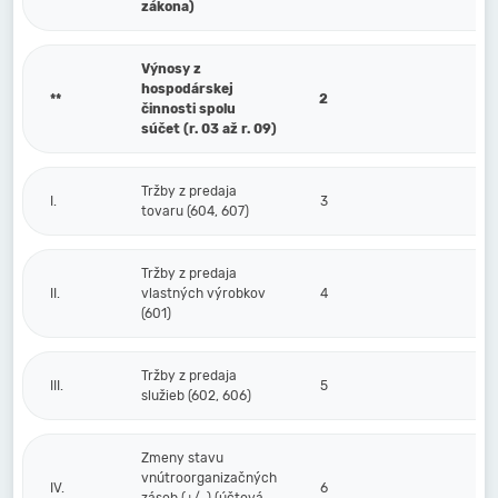
zákona)
Výnosy z
hospodárskej
**
2
činnosti spolu
súčet (r. 03 až r. 09)
Tržby z predaja
I.
3
tovaru (604, 607)
Tržby z predaja
II.
vlastných výrobkov
4
(601)
Tržby z predaja
III.
5
služieb (602, 606)
Zmeny stavu
vnútroorganizačných
IV.
6