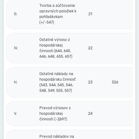
Tvorba a zúčtovanie
opravných položiek k
G.
21
pohľadávkam
(+/-547)
Ostatné výnosy z
hospodárskej
IV.
22
činnosti (644, 645,
646, 648, 655, 657)
Ostatné náklady na
hospodársku činnosť
H.
23
326
(543, 544, 545, 546,
548, 549, 555, 557)
Prevod výnosov z
V.
hospodárskej
24
činnosti (-)(697)
Prevod nákladov na