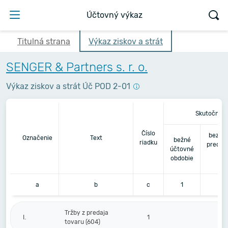
Účtovný výkaz
Titulná strana
Výkaz ziskov a strát
SENGER & Partners s. r. o.
Výkaz ziskov a strát Úč POD 2-01
Skutočnosť
Číslo
bezpr
Označenie
Text
bežné
riadku
predch
účtovné
úč
obdobie
ob
a
b
c
1
Tržby z predaja
I.
1
tovaru (604)