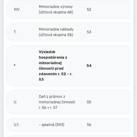
Mimoriadne výnosy
XIV.
52
(účtová skupina 68)
Mimoriadne náklady
T.
53
(účtová skupina 58)
Výsledok
hospodárenia z
mimoriadnej
*
54
činnosti pred
zdanením r. 52 - r.
53
Daň z príjmov z
U.
mimoriadnej činnosti
55
r. 56 + r. 57
U.1.
- splatná (593)
56