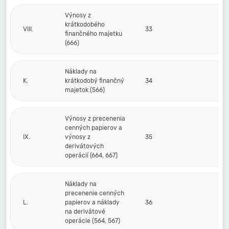
Výnosy z
krátkodobého
VIII.
33
finančného majetku
(666)
Náklady na
K.
krátkodobý finančný
34
majetok (566)
Výnosy z precenenia
cenných papierov a
IX.
výnosy z
35
derivátových
operácií (664, 667)
Náklady na
precenenie cenných
L.
papierov a náklady
36
na derivátové
operácie (564, 567)