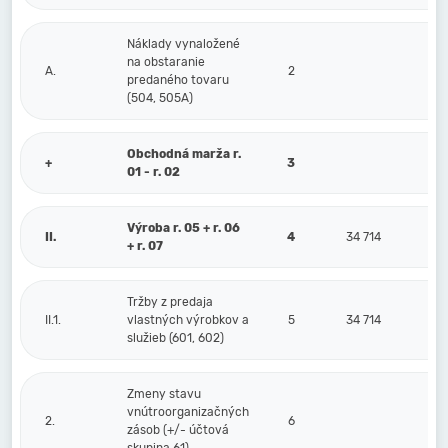
Náklady vynaložené
na obstaranie
A.
2
predaného tovaru
(504, 505A)
Obchodná marža r.
+
3
01 - r. 02
Výroba r. 05 + r. 06
II.
4
34 714
+ r. 07
Tržby z predaja
II.1.
vlastných výrobkov a
5
34 714
služieb (601, 602)
Zmeny stavu
vnútroorganizačných
2.
6
zásob (+/- účtová