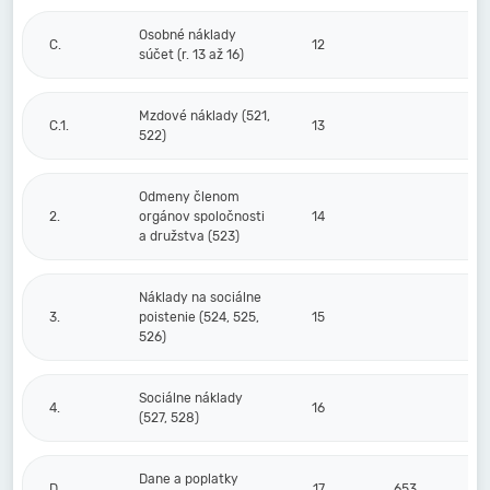
Osobné náklady
C.
12
súčet (r. 13 až 16)
Mzdové náklady (521,
C.1.
13
522)
Odmeny členom
2.
orgánov spoločnosti
14
a družstva (523)
Náklady na sociálne
3.
poistenie (524, 525,
15
526)
Sociálne náklady
4.
16
(527, 528)
Dane a poplatky
D.
17
653