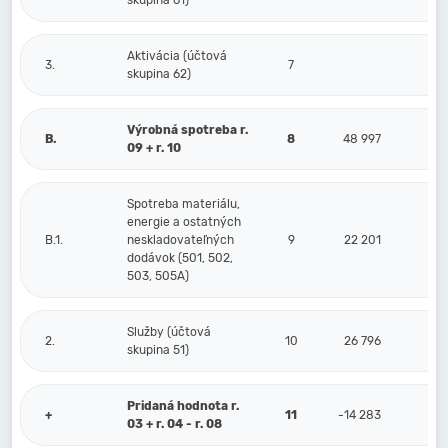
skupina 61)
Aktivácia (účtová
3.
7
skupina 62)
Výrobná spotreba r.
B.
8
48 997
09 + r. 10
Spotreba materiálu,
energie a ostatných
B.1.
neskladovateľných
9
22 201
dodávok (501, 502,
503, 505A)
Služby (účtová
2.
10
26 796
skupina 51)
Pridaná hodnota r.
+
11
-14 283
03 + r. 04 - r. 08