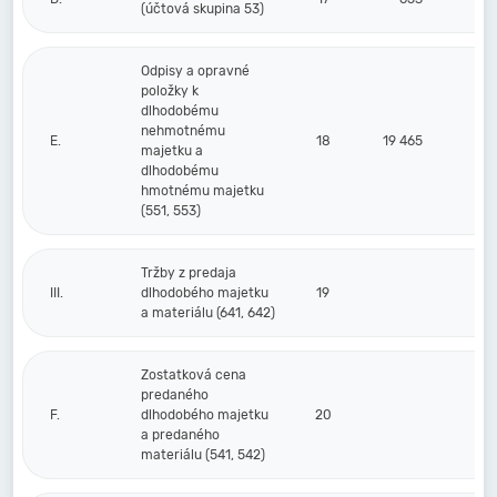
(účtová skupina 53)
Odpisy a opravné
položky k
dlhodobému
nehmotnému
E.
18
19 465
majetku a
dlhodobému
hmotnému majetku
(551, 553)
Tržby z predaja
III.
dlhodobého majetku
19
a materiálu (641, 642)
Zostatková cena
predaného
F.
dlhodobého majetku
20
a predaného
materiálu (541, 542)