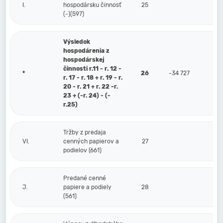
I.
hospodársku činnosť
25
(-)(597)
Výsledok
hospodárenia z
hospodárskej
činnosti r.11 - r. 12 -
*
26
-34 727
r. 17 - r. 18 + r. 19 - r.
20 - r. 21 + r. 22 -r.
23 + (-r. 24) - (-
r.25)
Tržby z predaja
VI.
cenných papierov a
27
podielov (661)
Predané cenné
J.
papiere a podiely
28
(561)