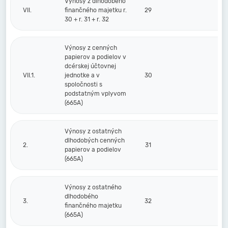
Výnosy z dlhodobého
VII.
finančného majetku r.
29
30 + r. 31 + r. 32
Výnosy z cenných
papierov a podielov v
dcérskej účtovnej
VII.1.
jednotke a v
30
spoločnosti s
podstatným vplyvom
(665A)
Výnosy z ostatných
dlhodobých cenných
2.
31
papierov a podielov
(665A)
Výnosy z ostatného
dlhodobého
3.
32
finančného majetku
(665A)