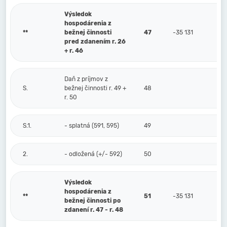
Výsledok
hospodárenia z
**
bežnej činnosti
47
-35 131
pred zdanením r. 26
+ r. 46
Daň z príjmov z
S.
bežnej činnosti r. 49 +
48
r. 50
S.1.
- splatná (591, 595)
49
2.
- odložená (+/- 592)
50
Výsledok
hospodárenia z
**
51
-35 131
bežnej činnosti po
zdanení r. 47 - r. 48