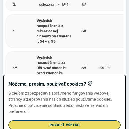
2.
- odložená (+/- 594)
57
Výsledok
hospodárenia z
*
mimoriadnej
58
činnosti po zdanení
r. 54 - r. 55
Výsledok
hospodárenia za
***
účtovné obdobie
59
-35 131
pred zdanením
(+/-) [r. 47 + r. 54]
🍪
Môžeme, prosím, používať cookies?
S cieľom zabezpečenia správneho fungovania webovej
Prevod podielov na
stránky a zlepšovania našich služieb používame cookies.
výsledku
V.
hospodárenia
60
Prosíme o potvrdenie súhlasu alebo nastavenie Vašich
spoločníkom (+/-
preferencií.
596)
POVOLIŤ VŠETKO