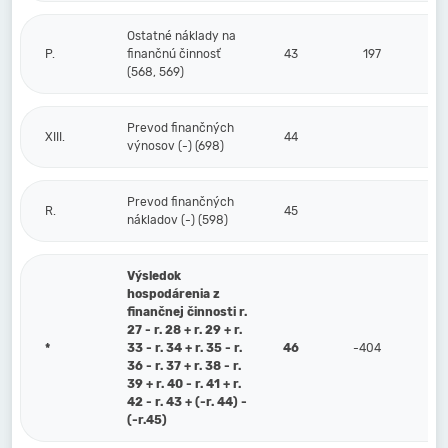
Ostatné náklady na
P.
finančnú činnosť
43
197
(568, 569)
Prevod finančných
XIII.
44
výnosov (-) (698)
Prevod finančných
R.
45
nákladov (-) (598)
Výsledok
hospodárenia z
finančnej činnosti r.
27 - r. 28 + r. 29 + r.
*
33 - r. 34 + r. 35 - r.
46
-404
36 - r. 37 + r. 38 - r.
39 + r. 40 - r. 41 + r.
42 - r. 43 + (-r. 44) -
(-r.45)