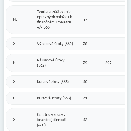
Tvorba a zúčtovanie
opravných položiek k
M.
37
finančnému majetku
+/- 565
X.
Výnosové úroky (662)
38
Nákladové úroky
N.
39
207
(562)
XI.
Kurzové zisky (663)
40
O.
Kurzové straty (563)
41
Ostatné výnosy z
XII.
finančnej činnosti
42
(668)