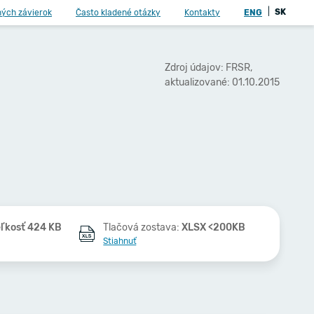
|
SK
ných závierok
Často kladené otázky
Kontakty
ENG
Zdroj údajov: FRSR,
aktualizované: 01.10.2015
ľkosť 424 KB
Tlačová zostava:
XLSX <200KB
Stiahnuť