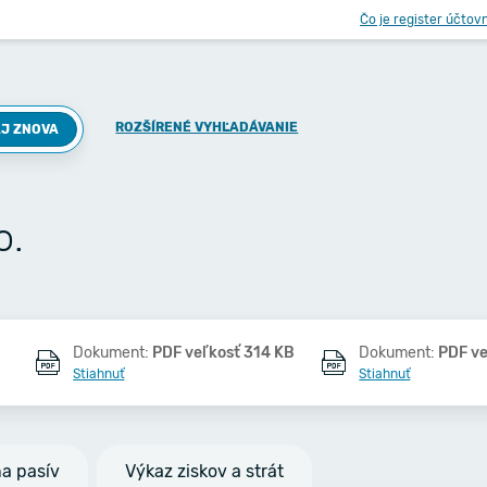
Čo je register účtov
ROZŠÍRENÉ VYHĽADÁVANIE
J ZNOVA
o.
Dokument:
PDF veľkosť 314 KB
Dokument:
PDF ve
Stiahnuť
Stiahnuť
na pasív
Výkaz ziskov a strát