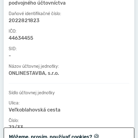
podvojného účtovníctva
Daňové identifikačné číslo:
2022821823
IČO:
44634455
SID:
-
Názov účtovnej jednotky:
ONLINESTAVBA, s.r.o.
Sídlo účtovnej jednotky
Ulica:
Veľkoblahovská cesta
Číslo:
72/33
🍪
Môžeme, prosím, používať cookies?