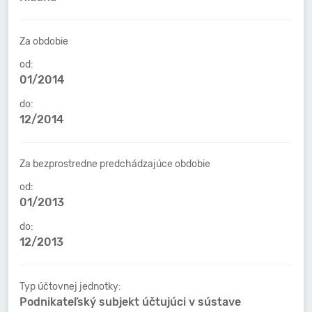
Za obdobie
od:
01/2014
do:
12/2014
Za bezprostredne predchádzajúce obdobie
od:
01/2013
do:
12/2013
Typ účtovnej jednotky:
Podnikateľský subjekt účtujúci v sústave