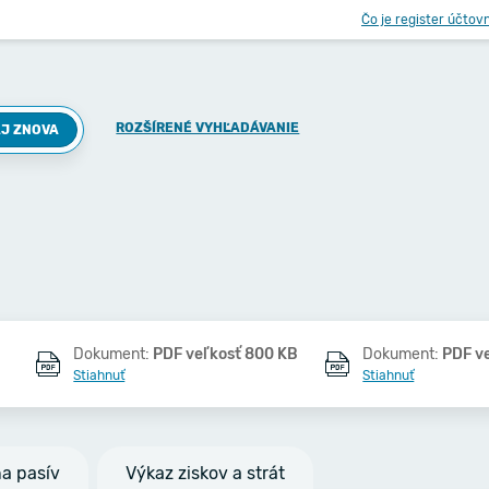
Čo je register účtov
ROZŠÍRENÉ VYHĽADÁVANIE
J ZNOVA
Dokument:
PDF veľkosť 800 KB
Dokument:
PDF v
Stiahnuť
Stiahnuť
na pasív
Výkaz ziskov a strát