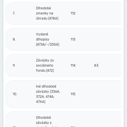
Dlhodobé
7.
zmenky na
112
úhradu (478A)
Vydané
8.
dlhopisy
113
(473A/-/255A)
Záväzky zo
9.
sociálneho
114
83
fondu (472)
Iné dlhodobé
záväzky (336A,
10.
115
372A, 474A,
47XA)
Dlhodobé
záväzky z