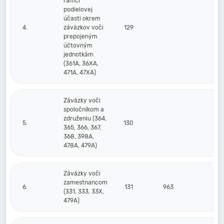
rámci
podielovej
účasti okrem
4.
záväzkov voči
129
prepojeným
účtovným
jednotkám
(361A, 36XA,
471A, 47XA)
Záväzky voči
spoločníkom a
združeniu (364,
5.
130
365, 366, 367,
368, 398A,
478A, 479A)
Záväzky voči
zamestnancom
6.
131
963
(331, 333, 33X,
479A)