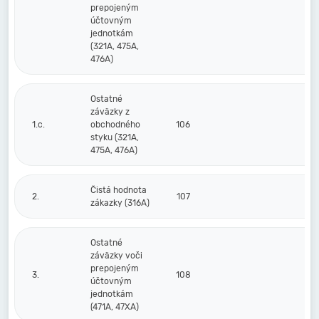
prepojeným
účtovným
jednotkám
(321A, 475A,
476A)
Ostatné
záväzky z
1.c.
obchodného
106
styku (321A,
475A, 476A)
Čistá hodnota
2.
107
zákazky (316A)
Ostatné
záväzky voči
prepojeným
3.
108
účtovným
jednotkám
(471A, 47XA)