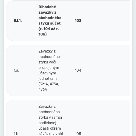
Dlhodobé
záväzky z
obchodného
B.I.1.
103
styku súčet
(r. 104 až r.
106)
Záväzky z
obchodného
styku voči
prepojeným
1.a.
104
účtovným
jednotkám
(321A, 475A,
476A)
Záväzky z
obchodného
styku v rámci
podielovej
účasti okrem
1.b.
záväzkov voči
105