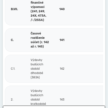
finančné
výpomoci
B.VII.
140
(241, 249,
24X, 473A,
/-/255A)
Časové
rozlíšenie
C.
141
súčet (r. 142
až r. 145)
Výdavky
budúcich
C.1.
období
142
dlhodobé
(383A)
Výdavky
budúcich
2.
období
143
kratkodobé