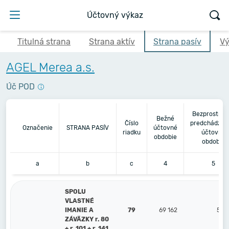
Účtovný výkaz
Titulná strana
Strana aktív
Strana pasív
Vý
AGEL Merea a.s.
Úč POD
Bezprostred
Bežné
Číslo
predchádzaj
Označenie
STRANA PASÍV
účtovné
riadku
účtovné
obdobie
obdobie
a
b
c
4
5
SPOLU
VLASTNÉ
IMANIE A
79
69 162
56 
ZÁVÄZKY r. 80
+ r. 101 + r. 141