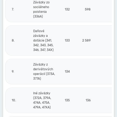
Záväzky zo
sociálneho
7.
132
598
3
poistenia
(336A)
Daňové
záväzky a
8.
dotácie (341,
133
2 589
1 
342, 343, 345,
346, 347, 34X)
Záväzky z
derivátových
9.
134
operácií (373A,
377A)
Iné záväzky
(372A, 379A,
10.
135
136
474A, 475A,
479A, 47XA)