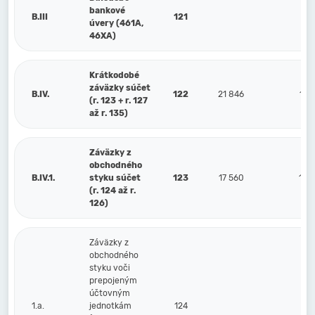
bankové
B.III
121
úvery (461A,
46XA)
Krátkodobé
záväzky súčet
B.IV.
122
21 846
17 
(r. 123 + r. 127
až r. 135)
Záväzky z
obchodného
B.IV.1.
styku súčet
123
17 560
14 
(r. 124 až r.
126)
Záväzky z
obchodného
styku voči
prepojeným
účtovným
1.a.
jednotkám
124