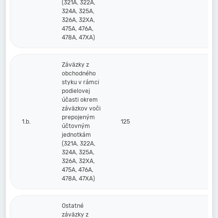
(321A, 322A,
324A, 325A,
326A, 32XA,
475A, 476A,
478A, 47XA)
Záväzky z
obchodného
styku v rámci
podielovej
účasti okrem
záväzkov voči
prepojeným
1.b.
125
účtovným
jednotkám
(321A, 322A,
324A, 325A,
326A, 32XA,
475A, 476A,
478A, 47XA)
Ostatné
záväzky z