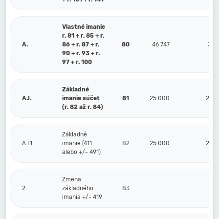
Vlastné imanie
r. 81 + r. 85 + r.
A.
86 + r. 87 + r.
80
46 747
38 
90 + r. 93 + r.
97 + r. 100
Základné
A.I.
imanie súčet
81
25 000
25 
(r. 82 až r. 84)
Základné
A.I.1.
imanie (411
82
25 000
25 
alebo +/- 491)
Zmena
2.
základného
83
imania +/- 419