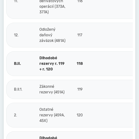
11.
derivátových
116
operácií (373A,
377A)
Odložený
12.
daňový
117
záväzok (481A)
Dlhodobé
B.II.
rezervy r. 119
118
+ r. 120
Zákonné
B.II.1.
119
rezervy (451A)
Ostatné
2.
rezervy (459A,
120
45X)
Dlhodobé