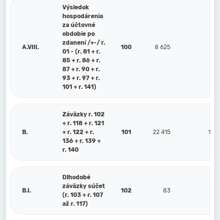
Výsledok
hospodárenia
za účtovné
obdobie po
zdanení /+-/ r.
A.VIII.
100
8 625
4 
01 - (r. 81 + r.
85 + r. 86 + r.
87 + r. 90 + r.
93 + r. 97 + r.
101 + r. 141)
Záväzky r. 102
+ r. 118 + r. 121
B.
+ r. 122 + r.
101
22 415
18 
136 + r. 139 +
r. 140
Dlhodobé
záväzky súčet
B.I.
102
83
(r. 103 + r. 107
až r. 117)