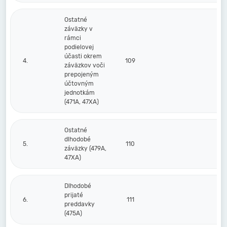
Ostatné
záväzky v
rámci
podielovej
účasti okrem
4.
109
záväzkov voči
prepojeným
účtovným
jednotkám
(471A, 47XA)
Ostatné
dlhodobé
5.
110
záväzky (479A,
47XA)
Dlhodobé
prijaté
6.
111
preddavky
(475A)