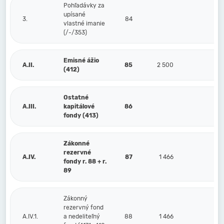
Pohľadávky za
upísané
3.
84
vlastné imanie
(/-/353)
Emisné ážio
A.II.
85
2 500
2 
(412)
Ostatné
A.III.
kapitálové
86
fondy (413)
Zákonné
rezervné
A.IV.
87
1 466
1 
fondy r. 88 + r.
89
Zákonný
rezervný fond
A.IV.1.
a nedeliteľný
88
1 466
1 