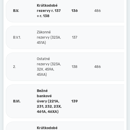
Krátkodobé
B.V.
rezervy r. 137
136
486
+ r. 138
Zákonné
B.V.1.
rezervy (323A,
137
451A)
Ostatné
rezervy (323A,
2.
138
486
32X, 459A,
45XA)
Bežné
bankové
B.VI.
úvery (221A,
139
231, 232, 23X,
461A, 46XA)
Krátkodobé