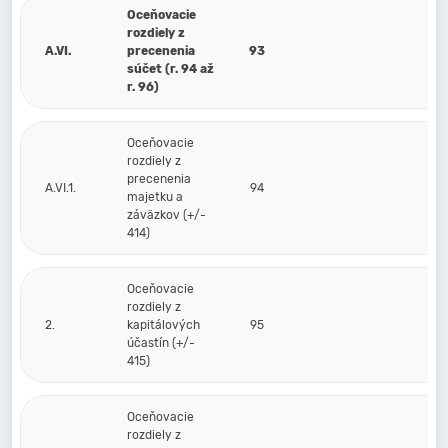
Oceňovacie
rozdiely z
A.VI.
precenenia
93
súčet (r. 94 až
r. 96)
Oceňovacie
rozdiely z
precenenia
A.VI.1.
94
majetku a
záväzkov (+/-
414)
Oceňovacie
rozdiely z
2.
kapitálových
95
účastín (+/-
415)
Oceňovacie
rozdiely z