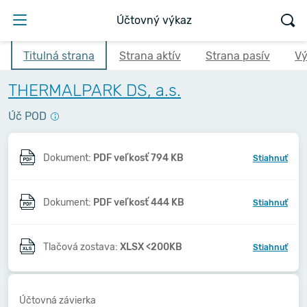
Účtovný výkaz
Titulná strana
Strana aktív
Strana pasív
Vý
THERMALPARK DS, a.s.
Úč POD
Dokument:
PDF veľkosť 794 KB
Stiahnuť
Dokument:
PDF veľkosť 444 KB
Stiahnuť
Tlačová zostava:
XLSX <200KB
Stiahnuť
Účtovná závierka