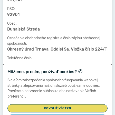
PSČ:
92901
Obec:
Dunajská Streda
Označenie obchodného registra a číslo zápisu obchodnej
spoločnosti:
Okresný úrad Trnava, Oddiel Sa, Vložka číslo 224/T
Telefónne číslo:
-
🍪
Môžeme, prosím, používať cookies?
Faxové číslo:
-
S cieľom zabezpečenia správneho fungovania webovej
stránky a zlepšovania našich služieb používame cookies.
E-mailová adresa:
Prosíme o potvrdenie súhlasu alebo nastavenie Vašich
-
preferencií.
POVOLIŤ VŠETKO
Zostavená dňa: