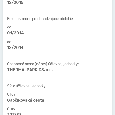
12/2015
Bezprostredne predchádzajúce obdobie
od:
01/2014
do:
12/2014
Obchodné meno (názov) účtovnej jednotky:
THERMALPARK DS, a.s.
Sídlo účtovnej jednotky
Ulica:
Gabčíkovská cesta
Číslo:
237/38