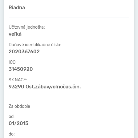
Riadna
Účtovná jednotka:
veľká
Daňové identifikačné číslo:
2020367602
IČO:
31450920
SK NACE:
93290 Ost.zábav,voľnočas.čin.
Za obdobie
od:
01/2015
do: