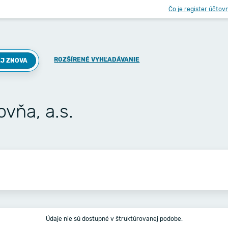
Čo je register účtov
ROZŠÍRENÉ VYHĽADÁVANIE
J ZNOVA
ovňa, a.s.
Údaje nie sú dostupné v štruktúrovanej podobe.