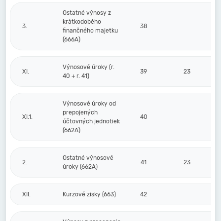
Ostatné výnosy z
krátkodobého
3.
38
finančného majetku
(666A)
Výnosové úroky (r.
XI.
39
23
40 + r. 41)
Výnosové úroky od
prepojených
XI.1.
40
účtovných jednotiek
(662A)
Ostatné výnosové
2.
41
23
úroky (662A)
XII.
Kurzové zisky (663)
42