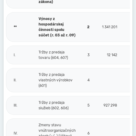
zákona)
Výnosy z
hospodárskej
**
2
1 341 201
činnosti spolu
súčet (r. 03 až r. 09)
Tržby z predaja
I.
3
12 142
tovaru (604, 607)
Tržby z predaja
II.
vlastných výrobkov
4
(601)
Tržby z predaja
III.
5
927 298
služieb (602, 606)
Zmeny stavu
vnútroorganizačných
IV.
6