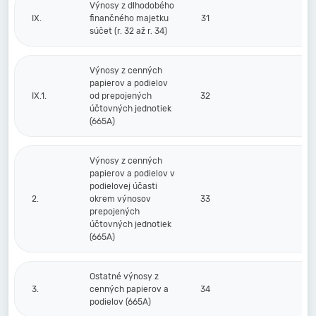
Výnosy z dlhodobého
IX.
finančného majetku
31
súčet (r. 32 až r. 34)
Výnosy z cenných
papierov a podielov
IX.1.
od prepojených
32
účtovných jednotiek
(665A)
Výnosy z cenných
papierov a podielov v
podielovej účasti
2.
okrem výnosov
33
prepojených
účtovných jednotiek
(665A)
Ostatné výnosy z
3.
cenných papierov a
34
podielov (665A)