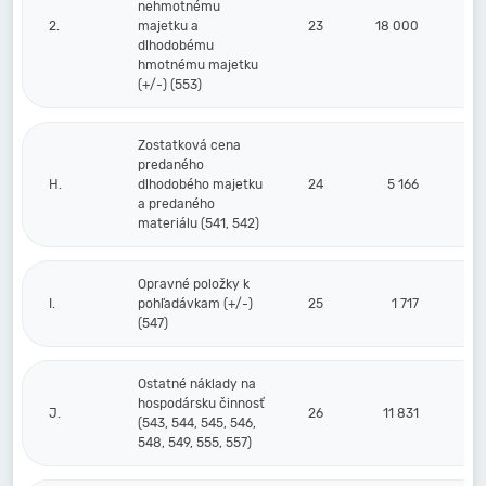
nehmotnému
2.
majetku a
23
18 000
dlhodobému
hmotnému majetku
(+/-) (553)
Zostatková cena
predaného
H.
dlhodobého majetku
24
5 166
a predaného
materiálu (541, 542)
Opravné položky k
I.
pohľadávkam (+/-)
25
1 717
(547)
Ostatné náklady na
hospodársku činnosť
J.
26
11 831
(543, 544, 545, 546,
548, 549, 555, 557)