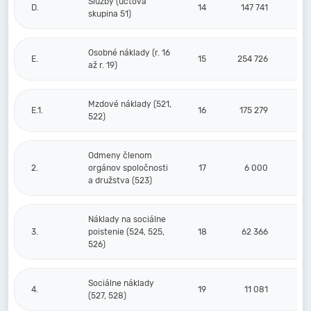
Služby (účtová
D.
14
147 741
skupina 51)
Osobné náklady (r. 16
E.
15
254 726
až r. 19)
Mzdové náklady (521,
E.1.
16
175 279
522)
Odmeny členom
2.
orgánov spoločnosti
17
6 000
a družstva (523)
Náklady na sociálne
3.
poistenie (524, 525,
18
62 366
526)
Sociálne náklady
4.
19
11 081
(527, 528)