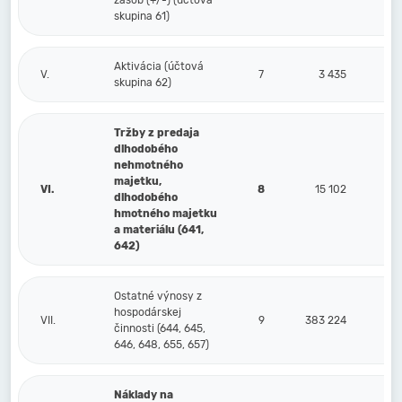
zásob (+/-) (účtová
skupina 61)
Aktivácia (účtová
V.
7
3 435
skupina 62)
Tržby z predaja
dlhodobého
nehmotného
majetku,
VI.
8
15 102
dlhodobého
hmotného majetku
a materiálu (641,
642)
Ostatné výnosy z
hospodárskej
VII.
9
383 224
činnosti (644, 645,
646, 648, 655, 657)
Náklady na