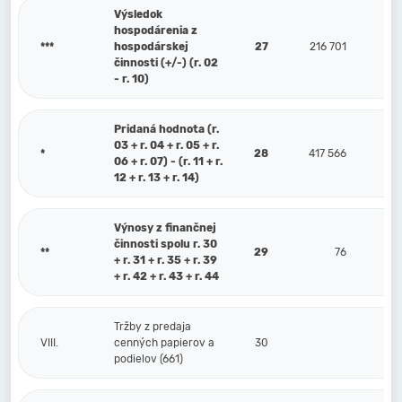
Výsledok
hospodárenia z
***
hospodárskej
27
216 701
činnosti (+/-) (r. 02
- r. 10)
Pridaná hodnota (r.
03 + r. 04 + r. 05 + r.
*
28
417 566
06 + r. 07) - (r. 11 + r.
12 + r. 13 + r. 14)
Výnosy z finančnej
činnosti spolu r. 30
**
29
76
+ r. 31 + r. 35 + r. 39
+ r. 42 + r. 43 + r. 44
Tržby z predaja
VIII.
cenných papierov a
30
podielov (661)