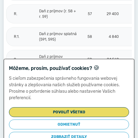
Daň z príjmov (r. 58 +
R.
57
29 400
r. 59)
Daň z príjmov splatná
R.1.
58
4 840
(591, 595)
Daň z príjmov
2.
59
24 560
odložená (+/-) (592)
🍪
Môžeme, prosím, používať cookies?
S cieľom zabezpečenia správneho fungovania webovej
Prevod podielov na
stránky a zlepšovania našich služieb používame cookies.
výsledku
S.
hospodárenia
60
Prosíme o potvrdenie súhlasu alebo nastavenie Vašich
spoločníkom (+/-
preferencií.
596)
POVOLIŤ VŠETKO
Výsledok
hospodárenia za
ODMIETNUŤ
****
účtovné obdobie po
61
88 161
zdanení (+/-) (r. 56
ZOBRAZIŤ DETAILY