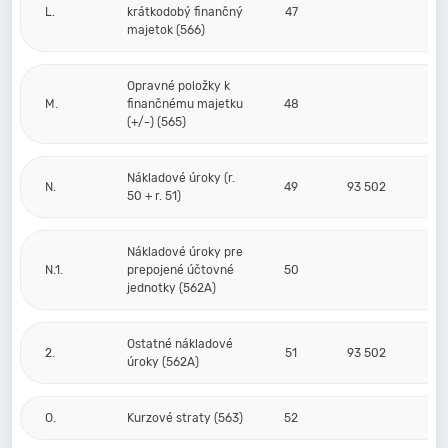
L.
krátkodobý finančný
47
majetok (566)
Opravné položky k
M.
finančnému majetku
48
(+/-) (565)
Nákladové úroky (r.
N.
49
93 502
50 + r. 51)
Nákladové úroky pre
N.1.
prepojené účtovné
50
jednotky (562A)
Ostatné nákladové
2.
51
93 502
úroky (562A)
O.
Kurzové straty (563)
52