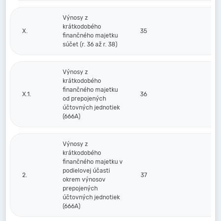
Výnosy z
krátkodobého
X.
35
finančného majetku
súčet (r. 36 až r. 38)
Výnosy z
krátkodobého
finančného majetku
X.1.
36
od prepojených
účtovných jednotiek
(666A)
Výnosy z
krátkodobého
finančného majetku v
podielovej účasti
2.
37
okrem výnosov
prepojených
účtovných jednotiek
(666A)