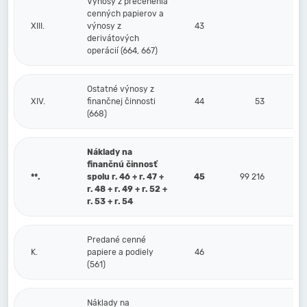
Výnosy z precenenia
cenných papierov a
XIII.
výnosy z
43
derivátových
operácií (664, 667)
Ostatné výnosy z
XIV.
finančnej činnosti
44
53
(668)
Náklady na
finančnú činnosť
**.
spolu r. 46 + r. 47 +
45
99 216
r. 48 + r. 49 + r. 52 +
r. 53 + r. 54
Predané cenné
K.
papiere a podiely
46
(561)
Náklady na