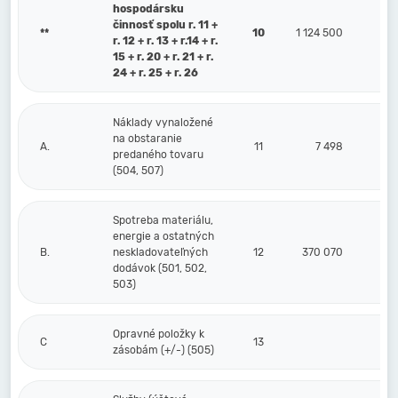
hospodársku
činnosť spolu r. 11 +
**
10
1 124 500
r. 12 + r. 13 + r.14 + r.
15 + r. 20 + r. 21 + r.
24 + r. 25 + r. 26
Náklady vynaložené
na obstaranie
A.
11
7 498
predaného tovaru
(504, 507)
Spotreba materiálu,
energie a ostatných
B.
neskladovateľných
12
370 070
dodávok (501, 502,
503)
Opravné položky k
C
13
zásobám (+/-) (505)