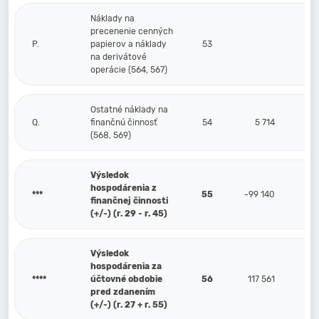
Náklady na
precenenie cenných
P.
papierov a náklady
53
na derivátové
operácie (564, 567)
Ostatné náklady na
Q.
finančnú činnosť
54
5 714
(568, 569)
Výsledok
hospodárenia z
***
55
-99 140
finančnej činnosti
(+/-) (r. 29 - r. 45)
Výsledok
hospodárenia za
****
účtovné obdobie
56
117 561
pred zdanením
(+/-) (r. 27 + r. 55)