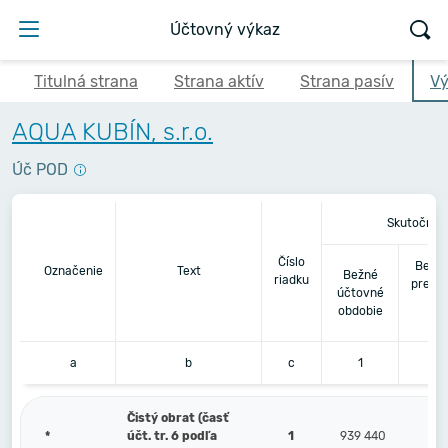
Účtovný výkaz
Titulná strana
Strana aktív
Strana pasív
Vý
AQUA KUBÍN, s.r.o.
Úč POD
Skutočnos
Číslo
Bezpr
Označenie
Text
Bežné
riadku
predc
účtovné
úč
obdobie
ob
a
b
c
1
Čistý obrat (časť
*
účt. tr. 6 podľa
1
939 440