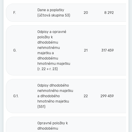
Dane a poplatky
F.
20
8 292
(účtová skupina 53)
Odpisy a opravné
položky k
dlhodobému
nehmotnému
G.
21
317 459
majetku a
dlhodobému
hmotnému majetku
(r. 22 + r. 23)
Odpisy dlhodobého
nehmotného majetku
G.1.
a dlhodobého
22
299 459
hmotného majetku
(551)
Opravné položky k
dlhodobému