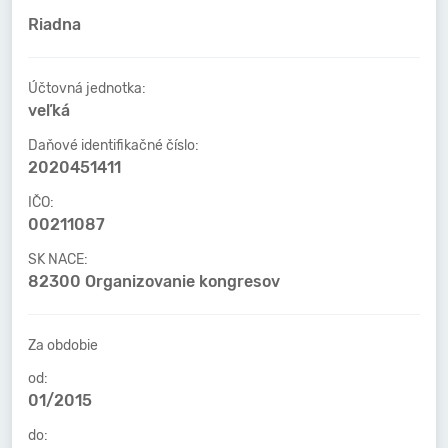
Riadna
Účtovná jednotka:
veľká
Daňové identifikačné číslo:
2020451411
IČO:
00211087
SK NACE:
82300 Organizovanie kongresov
Za obdobie
od:
01/2015
do: