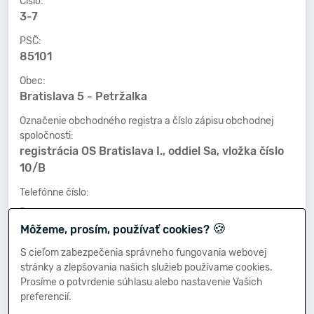
Číslo:
3-7
PSČ:
85101
Obec:
Bratislava 5 - Petržalka
Označenie obchodného registra a číslo zápisu obchodnej
spoločnosti:
registrácia OS Bratislava I., oddiel Sa, vložka číslo
10/B
Telefónne číslo:
-
🍪
Môžeme, prosím, používať cookies?
Faxové číslo:
-
S cieľom zabezpečenia správneho fungovania webovej
stránky a zlepšovania našich služieb používame cookies.
E-mailová adresa:
Prosíme o potvrdenie súhlasu alebo nastavenie Vašich
-
preferencií.