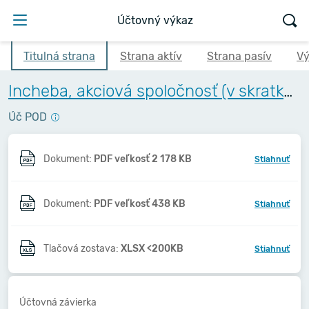
Účtovný výkaz
Titulná strana
Strana aktív
Strana pasív
Vý
Incheba, akciová spoločnosť (v skratke Incheba, a.s.)
Úč POD
Dokument:
PDF veľkosť 2 178 KB
Stiahnuť
Dokument:
PDF veľkosť 438 KB
Stiahnuť
Tlačová zostava:
XLSX <200KB
Stiahnuť
Účtovná závierka