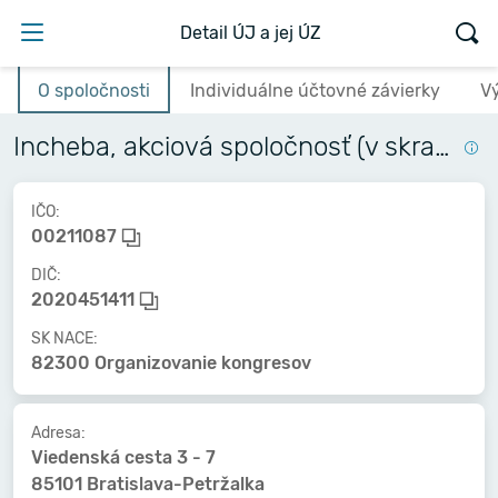
Detail ÚJ a jej ÚZ
O spoločnosti
Individuálne účtovné závierky
V
Incheba, akciová spoločnosť (v skratke Incheba, a.s.)
IČO:
00211087
DIČ:
2020451411
SK NACE:
82300 Organizovanie kongresov
Adresa:
Viedenská cesta 3 - 7
85101 Bratislava-Petržalka