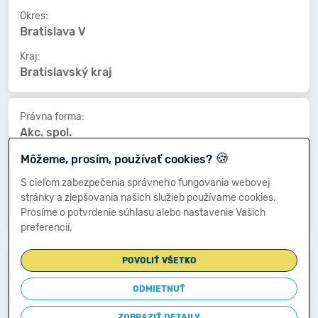
Okres:
Bratislava V
Kraj:
Bratislavský kraj
Právna forma:
Akc. spol.
🍪
Kat. veľkosti:
Môžeme, prosím, používať cookies?
50-99 zamestnancov
S cieľom zabezpečenia správneho fungovania webovej
Druh vlastníctva:
stránky a zlepšovania našich služieb používame cookies.
Súkromné tuzemské
Prosíme o potvrdenie súhlasu alebo nastavenie Vašich
preferencií.
Dátum vzniku:
POVOLIŤ VŠETKO
24.11.1989
ODMIETNUŤ
Dátum zániku:
-
ZOBRAZIŤ DETAILY