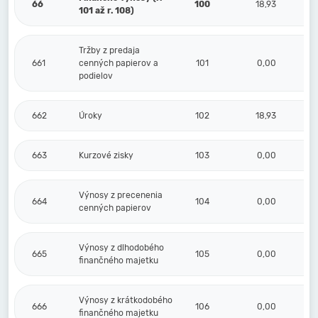
66
100
18,93
101 až r. 108)
Tržby z predaja
661
cenných papierov a
101
0,00
podielov
662
Úroky
102
18,93
663
Kurzové zisky
103
0,00
Výnosy z precenenia
664
104
0,00
cenných papierov
Výnosy z dlhodobého
665
105
0,00
finančného majetku
Výnosy z krátkodobého
666
106
0,00
finančného majetku