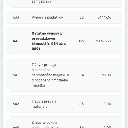
samosprávy
633
Výnosy z poplatkov
82
31 149,16
Ostatné výnosy z
prevádzkovej
64
83
10 675,27
činnosti (r. 084 až r.
089)
Tržby z predaja
dlhodobého
641
nehmotného majetku a
84
115,00
dlhodobého hmotného
majetku
Tržby z predaja
642
85
0,00
materiálu
Zmluvné pokuty,
644
penále a úroky z
86
0,00