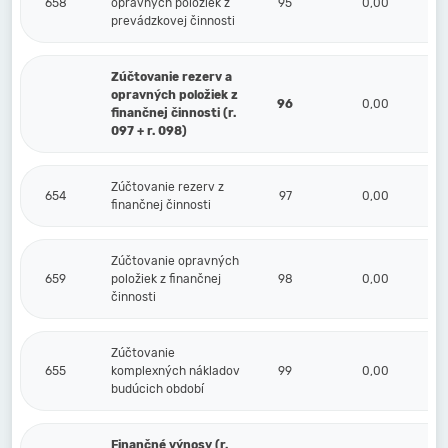
658
opravných položiek z
95
0,00
prevádzkovej činnosti
Zúčtovanie rezerv a
opravných položiek z
96
0,00
finančnej činnosti (r.
097 + r. 098)
Zúčtovanie rezerv z
654
97
0,00
finančnej činnosti
Zúčtovanie opravných
659
položiek z finančnej
98
0,00
činnosti
Zúčtovanie
655
komplexných nákladov
99
0,00
budúcich období
Finančné výnosy (r.