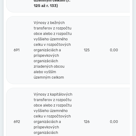
územným celkom (r.
125 až r. 133)
Výnosy z bežných
transferov z rozpočtu
obce alebo z rozpočtu
vyššieho územného
celku v rozpočtových
691
organizáciách a
125
0,00
príspevkových
organizáciách
zriadených obcou
alebo vyšším
územným celkom
Výnosy z kapitálových
transferov z rozpočtu
obce alebo z rozpočtu
vyššieho územného
celku v rozpočtových
692
organizáciách a
126
0,00
príspevkových
organizáciách