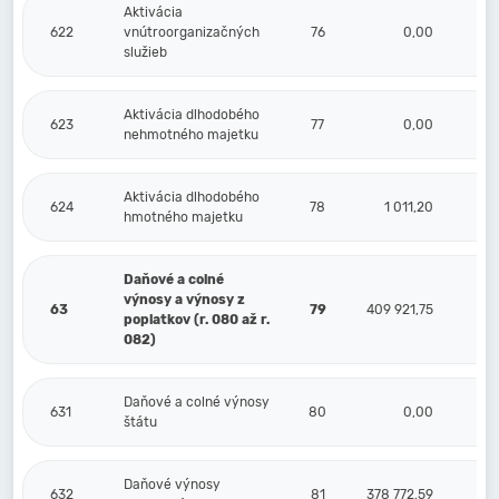
Aktivácia
622
vnútroorganizačných
76
0,00
služieb
Aktivácia dlhodobého
623
77
0,00
nehmotného majetku
Aktivácia dlhodobého
624
78
1 011,20
hmotného majetku
Daňové a colné
výnosy a výnosy z
63
79
409 921,75
poplatkov (r. 080 až r.
082)
Daňové a colné výnosy
631
80
0,00
štátu
Daňové výnosy
632
81
378 772,59