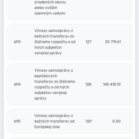
zriadených obcou
alebo vyšším
územným celkom
Výnosy samosprávy z
bežných transferov zo
693
štátneho rozpočtu a od
127
20 719,61
iných subjektov
verejnej správy
Výnosy samosprávy z
kapitálových
transferov zo štátneho
694
128
145 418,10
rozpočtu a od iných
subjektov verejnej
správy
Výnosy samosprávy z
695
bežných transferov od
129
0,00
Európskej únie