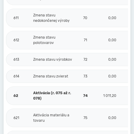
Zmena stavu
611
70
0,00
nedokončenej výroby
Zmena stavu
612
71
0,00
polotovarov
613
Zmena stavu výrobkov
72
0,00
614
Zmena stavu zvierat
73
0,00
Aktivácia (r. 075 až r.
62
74
1 011,20
078)
Aktivácia materiálu a
621
75
0,00
tovaru