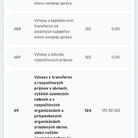
mimo verejnej správy
Výnosy z kapitálových
transferov od
688
122
0,00
ostatných subjektov
mimo verejnej správy
Výnosy z odvodu
689
123
0,00
rozpočtových príjmov
Výnosy z transferov
a rozpočtových
príjmov v obciach,
vyšších územných
celkoch a v
rozpočtových
69
organizáciách a
124
175 307,83
príspevkových
organizáciách
zriadených obcou
alebo vyšším