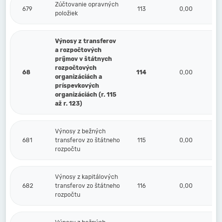
Zúčtovanie opravných
679
113
0,00
položiek
Výnosy z transferov
a rozpočtových
príjmov v štátnych
rozpočtových
68
114
0,00
organizáciách a
príspevkových
organizáciách (r. 115
až r. 123)
Výnosy z bežných
681
transferov zo štátneho
115
0,00
rozpočtu
Výnosy z kapitálových
682
transferov zo štátneho
116
0,00
rozpočtu