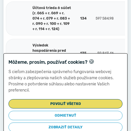
Účtová trieda 6 súčet
(r. 065 + r. 069 + r.
074 + r. 079 + r. 083 +
134
597 584,98
r. 090 + r. 100 + r. 109
+ r. 114 + r. 124)
Výsledok
hospodárenia pred
135
59 843,46
zdanením (r. 134
🍪
mínus r. 064) (+/-)
Môžeme, prosím, používať cookies?
S cieľom zabezpečenia správneho fungovania webovej
stránky a zlepšovania našich služieb používame cookies.
591
Splatná daň z príjmov
136
0,00
Prosíme o potvrdenie súhlasu alebo nastavenie Vašich
preferencií.
Dodatočne platená daň
595
137
0,00
z príjmov
POVOLIŤ VŠETKO
Výsledok
ODMIETNUŤ
hospodárenia po
138
59 843,46
zdanení r. 135 mínus
ZOBRAZIŤ DETAILY