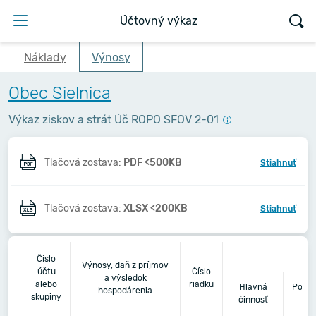
Účtovný výkaz
Náklady
Výnosy
Obec Sielnica
Výkaz ziskov a strát Úč ROPO SFOV 2-01
Tlačová zostava:
PDF <500KB
Stiahnuť
Tlačová zostava:
XLSX <200KB
Stiahnuť
2
Číslo
Výnosy, daň z príjmov
účtu
Číslo
a výsledok
alebo
riadku
Hlavná
Podni
hospodárenia
skupiny
činnosť
či