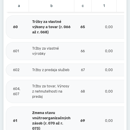
a
b
c
1
Tržby za vlastné
60
výkony a tovar (r. 066
65
0,00
až r. 068)
Tržby za vlastné
601
66
0,00
výrobky
602
Tržby z predaja služieb
67
0,00
Tržby za tovar, Výnosy
604,
z nehnuteľnosti na
68
0,00
607
predaj
Zmena stavu
vnútroorganizačných
61
69
0,00
zásob (r. 070 až r.
073)