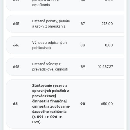
omeškania
Ostatné pokuty, penále
645
87
273,00
a úroky z omeškania
Výnosy z odpísaných
646
88
0,00
pohľadávok
Ostatné výnosy z
648
89
10 287,27
prevádzkovej činnosti
Zúčtovanie rezerv a
opravných položiek z
prevádzkovej
činnosti a finančnej
65
90
650,00
činnosti a zúčtovanie
časového rozlíšenia
(r. 091 + r. 096 +r.
099)