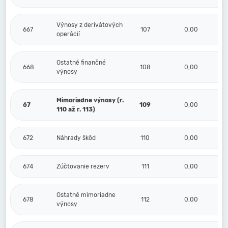
Výnosy z derivátových
667
107
0,00
operácií
Ostatné finančné
668
108
0,00
výnosy
Mimoriadne výnosy (r.
67
109
0,00
110 až r. 113)
672
Náhrady škôd
110
0,00
674
Zúčtovanie rezerv
111
0,00
Ostatné mimoriadne
678
112
0,00
výnosy