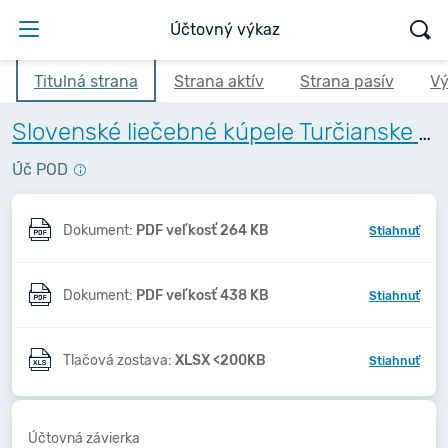
Účtovný výkaz
Titulná strana
Strana aktív
Strana pasív
Vý
Slovenské liečebné kúpele Turčianske Teplice,a.s.
Úč POD
Dokument:
PDF veľkosť 264 KB
Stiahnuť
Dokument:
PDF veľkosť 438 KB
Stiahnuť
Tlačová zostava:
XLSX <200KB
Stiahnuť
Účtovná závierka