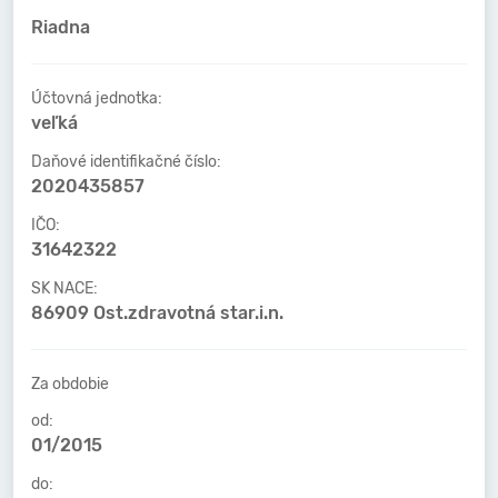
Riadna
Účtovná jednotka:
veľká
Daňové identifikačné číslo:
2020435857
IČO:
31642322
SK NACE:
86909 Ost.zdravotná star.i.n.
Za obdobie
od:
01/2015
do: