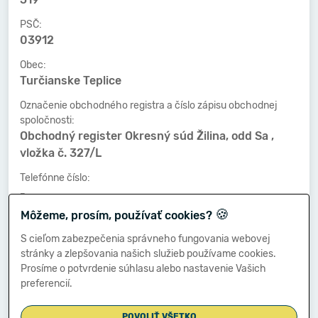
PSČ:
03912
Obec:
Turčianske Teplice
Označenie obchodného registra a číslo zápisu obchodnej
spoločnosti:
Obchodný register Okresný súd Žilina, odd Sa ,
vložka č. 327/L
Telefónne číslo:
-
🍪
Môžeme, prosím, používať cookies?
Faxové číslo:
-
S cieľom zabezpečenia správneho fungovania webovej
stránky a zlepšovania našich služieb používame cookies.
E-mailová adresa:
Prosíme o potvrdenie súhlasu alebo nastavenie Vašich
-
preferencií.
POVOLIŤ VŠETKO