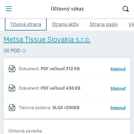
Účtovný výkaz
Titulná strana
Strana aktív
Strana pasív
Vý
Metsa Tissue Slovakia s.r.o.
Úč POD
Dokument:
PDF veľkosť 312 KB
Stiahnuť
Dokument:
PDF veľkosť 438 KB
Stiahnuť
Tlačová zostava:
XLSX <200KB
Stiahnuť
Účtovná závierka