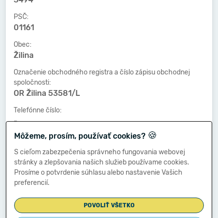
PSČ:
01161
Obec:
Žilina
Označenie obchodného registra a číslo zápisu obchodnej
spoločnosti:
OR Žilina 53581/L
Telefónne číslo:
-
🍪
Môžeme, prosím, používať cookies?
Faxové číslo:
-
S cieľom zabezpečenia správneho fungovania webovej
stránky a zlepšovania našich služieb používame cookies.
E-mailová adresa:
Prosíme o potvrdenie súhlasu alebo nastavenie Vašich
-
preferencií.
POVOLIŤ VŠETKO
Zostavená dňa: