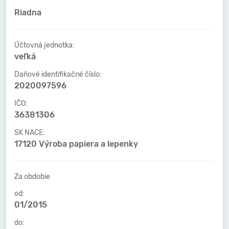
Riadna
Účtovná jednotka:
veľká
Daňové identifikačné číslo:
2020097596
IČO:
36381306
SK NACE:
17120 Výroba papiera a lepenky
Za obdobie
od:
01/2015
do: