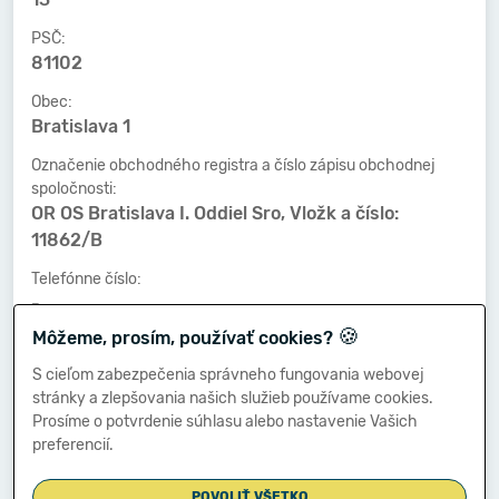
PSČ:
81102
Obec:
Bratislava 1
Označenie obchodného registra a číslo zápisu obchodnej
spoločnosti:
OR OS Bratislava I. Oddiel Sro, Vložk a číslo:
11862/B
Telefónne číslo:
-
🍪
Môžeme, prosím, používať cookies?
Faxové číslo:
-
S cieľom zabezpečenia správneho fungovania webovej
stránky a zlepšovania našich služieb používame cookies.
E-mailová adresa:
Prosíme o potvrdenie súhlasu alebo nastavenie Vašich
-
preferencií.
POVOLIŤ VŠETKO