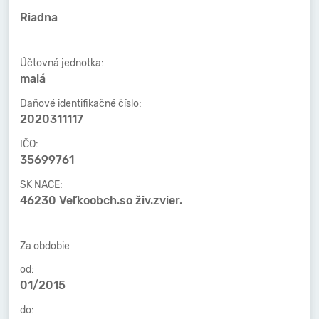
Riadna
Účtovná jednotka:
malá
Daňové identifikačné číslo:
2020311117
IČO:
35699761
SK NACE:
46230 Veľkoobch.so živ.zvier.
Za obdobie
od:
01/2015
do: