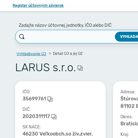
Register účtovných závierok
Zadajte názov účtovnej jednotky, IČO alebo DIČ
VYHĽADA
Detail ÚJ a jej ÚZ
Vyhľadávanie ÚJ
LARUS s.r.o.
IČO:
Adresa:
35699761
Štúrova
81102 B
DIČ:
2020311117
Okres:
Bratisl
SK NACE:
46230 Veľkoobch.so živ.zvier.
Kraj: