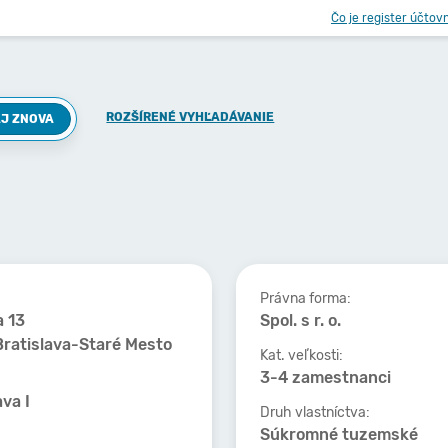
Čo je register účtov
ROZŠÍRENÉ VYHĽADÁVANIE
J ZNOVA
Právna forma:
 13
Spol. s r. o.
ratislava-Staré Mesto
Kat. veľkosti:
3-4 zamestnanci
ava I
Druh vlastníctva:
Súkromné tuzemské