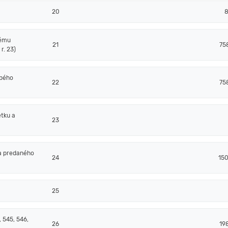
20
8
nému
21
75
r. 23)
obého
22
75
tku a
23
a predaného
24
15
25
 545, 546,
26
19