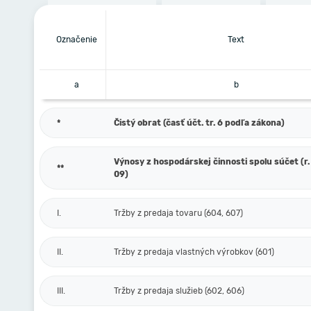
Označenie
Text
a
b
*
Čistý obrat (časť účt. tr. 6 podľa zákona)
Výnosy z hospodárskej činnosti spolu súčet (r. 
**
09)
I.
Tržby z predaja tovaru (604, 607)
II.
Tržby z predaja vlastných výrobkov (601)
III.
Tržby z predaja služieb (602, 606)