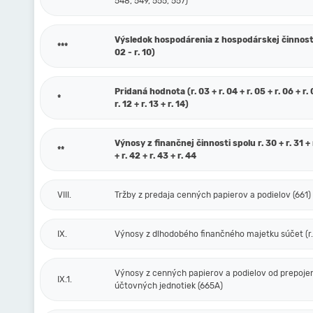
548, 549, 555, 557)
Výsledok hospodárenia z hospodárskej činnosti 
***
02 - r. 10)
Pridaná hodnota (r. 03 + r. 04 + r. 05 + r. 06 + r. 0
*
r. 12 + r. 13 + r. 14)
Výnosy z finančnej činnosti spolu r. 30 + r. 31 + r
**
+ r. 42 + r. 43 + r. 44
VIII.
Tržby z predaja cenných papierov a podielov (661)
IX.
Výnosy z dlhodobého finančného majetku súčet (r. 
Výnosy z cenných papierov a podielov od prepoje
IX.1.
účtovných jednotiek (665A)