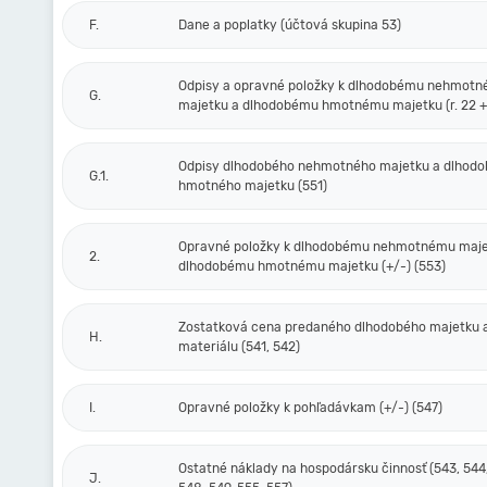
F.
Dane a poplatky (účtová skupina 53)
Odpisy a opravné položky k dlhodobému nehmot
G.
majetku a dlhodobému hmotnému majetku (r. 22 + 
Odpisy dlhodobého nehmotného majetku a dlhod
G.1.
hmotného majetku (551)
Opravné položky k dlhodobému nehmotnému maje
2.
dlhodobému hmotnému majetku (+/-) (553)
Zostatková cena predaného dlhodobého majetku 
H.
materiálu (541, 542)
I.
Opravné položky k pohľadávkam (+/-) (547)
Ostatné náklady na hospodársku činnosť (543, 544,
J.