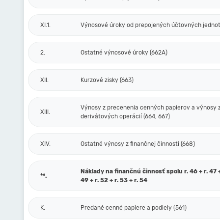
XI.1.
Výnosové úroky od prepojených účtovných jednot
2.
Ostatné výnosové úroky (662A)
XII.
Kurzové zisky (663)
Výnosy z precenenia cenných papierov a výnosy 
XIII.
derivátových operácií (664, 667)
XIV.
Ostatné výnosy z finančnej činnosti (668)
Náklady na finančnú činnosť spolu r. 46 + r. 47 + 
**.
49 + r. 52 + r. 53 + r. 54
K.
Predané cenné papiere a podiely (561)