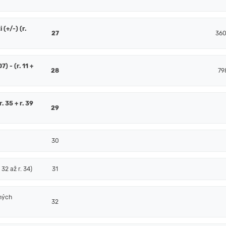
(+/-) (r.
27
360
7) - (r. 11 +
28
79
. 35 + r. 39
29
30
32 až r. 34)
31
ných
32