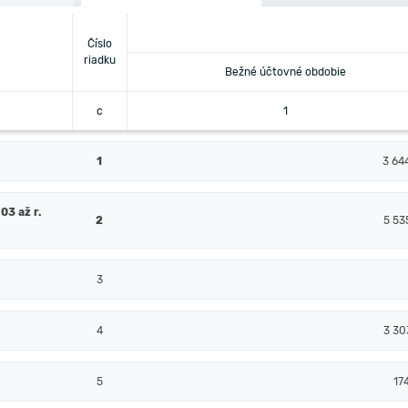
Číslo
riadku
Bežné účtovné obdobie
c
1
1
3 64
03 až r.
2
5 53
3
4
3 30
5
17