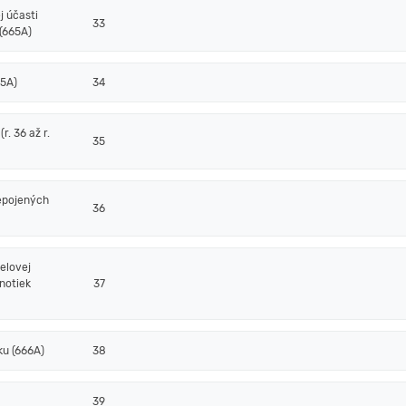
j účasti
33
(665A)
65A)
34
. 36 až r.
35
epojených
36
elovej
notiek
37
ku (666A)
38
39