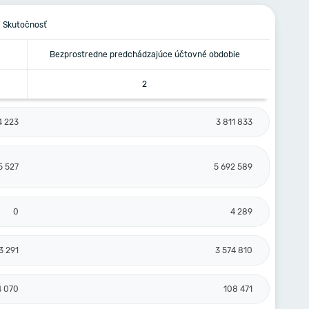
Skutočnosť
Bezprostredne predchádzajúce účtovné obdobie
2
4 223
3 811 833
5 527
5 692 589
0
4 289
3 291
3 574 810
4 070
108 471