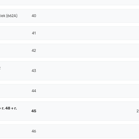
iek (662A)
40
41
42
z
43
44
r. 48 + r.
45
2
46