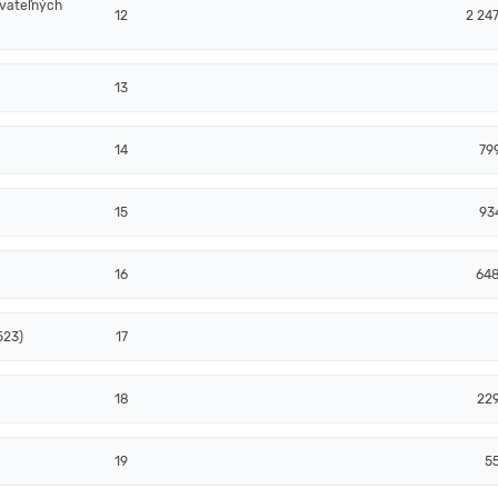
ovateľných
12
2 24
13
14
79
15
93
16
64
523)
17
18
22
19
5