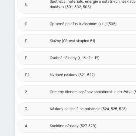
Spotreba materiálu, energie a ostatných nesklad
B.
dodávok (501, 502, 503)
C
Opravné položky k zásobám (+/-) (505)
D.
Služby (účtová skupina 51)
E.
Osobné náklady (r. 16 až r. 19)
E.1.
Mzdové náklady (521, 522)
2.
Odmeny členom orgánov spoločnosti a družstva (
3.
Náklady na sociálne poistenie (524, 525, 526)
4.
Sociálne náklady (527, 528)