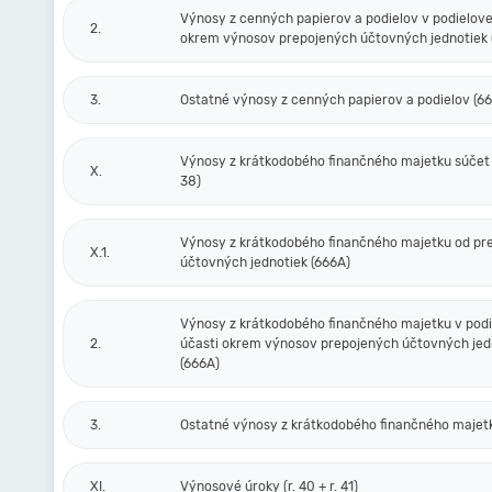
Výnosy z cenných papierov a podielov v podielove
2.
okrem výnosov prepojených účtovných jednotiek 
3.
Ostatné výnosy z cenných papierov a podielov (6
Výnosy z krátkodobého finančného majetku súčet (r
X.
38)
Výnosy z krátkodobého finančného majetku od pr
X.1.
účtovných jednotiek (666A)
Výnosy z krátkodobého finančného majetku v podi
2.
účasti okrem výnosov prepojených účtovných jed
(666A)
3.
Ostatné výnosy z krátkodobého finančného majet
XI.
Výnosové úroky (r. 40 + r. 41)