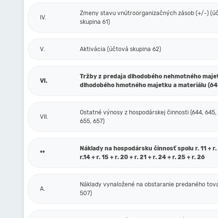
Zmeny stavu vnútroorganizačných zásob (+/-) (ú
IV.
skupina 61)
V.
Aktivácia (účtová skupina 62)
Tržby z predaja dlhodobého nehmotného maje
VI.
dlhodobého hmotného majetku a materiálu (64
Ostatné výnosy z hospodárskej činnosti (644, 645,
VII.
655, 657)
Náklady na hospodársku činnosť spolu r. 11 + r. 1
**
r.14 + r. 15 + r. 20 + r. 21 + r. 24 + r. 25 + r. 26
Náklady vynaložené na obstaranie predaného tova
A.
507)