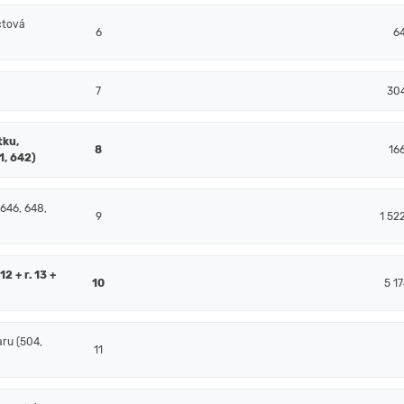
čtová
6
6
7
30
tku,
8
16
1, 642)
 646, 648,
9
1 52
2 + r. 13 +
10
5 17
ru (504,
11