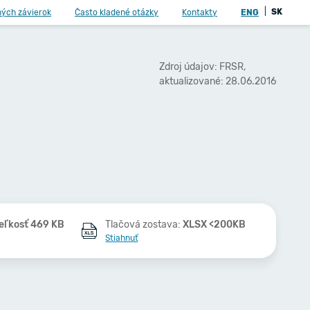
|
SK
ných závierok
Často kladené otázky
Kontakty
ENG
Zdroj údajov: FRSR,
aktualizované: 28.06.2016
eľkosť 469 KB
Tlačová zostava:
XLSX <200KB
Stiahnuť