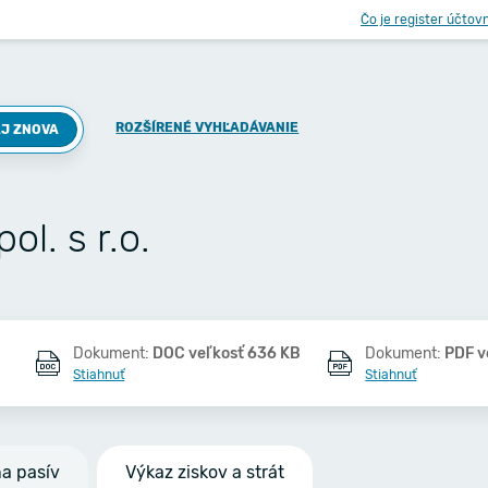
Čo je register účtov
ROZŠÍRENÉ VYHĽADÁVANIE
J ZNOVA
. s r.o.
Dokument:
DOC veľkosť 636 KB
Dokument:
PDF v
Stiahnuť
Stiahnuť
na pasív
Výkaz ziskov a strát