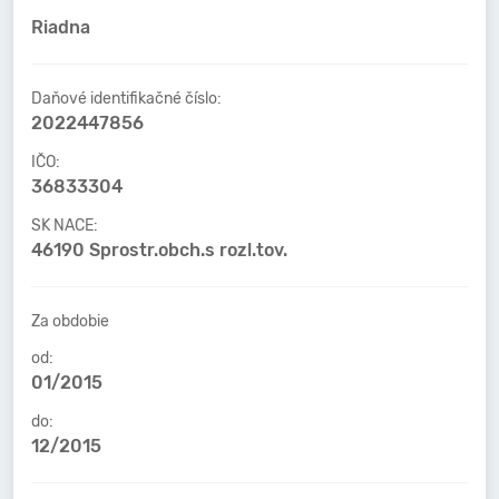
Riadna
Daňové identifikačné číslo:
2022447856
IČO:
36833304
SK NACE:
46190 Sprostr.obch.s rozl.tov.
Za obdobie
od:
01/2015
do:
12/2015