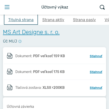
Účtovný výkaz
Titulná strana
Strana aktív
Strana pasív
Vý
MS Art Designe s. r. o.
Úč MUJ
Dokument:
PDF veľkosť 159 KB
Stiahnuť
Dokument:
PDF veľkosť 175 KB
Stiahnuť
Tlačová zostava:
XLSX <200KB
Stiahnuť
Účtovná závierka