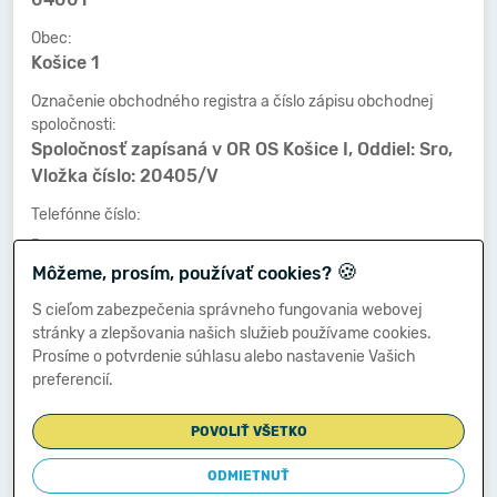
Obec:
Košice 1
Označenie obchodného registra a číslo zápisu obchodnej
spoločnosti:
Spoločnosť zapísaná v OR OS Košice I, Oddiel: Sro,
Vložka číslo: 20405/V
Telefónne číslo:
-
🍪
Môžeme, prosím, používať cookies?
Faxové číslo:
-
S cieľom zabezpečenia správneho fungovania webovej
stránky a zlepšovania našich služieb používame cookies.
E-mailová adresa:
Prosíme o potvrdenie súhlasu alebo nastavenie Vašich
-
preferencií.
POVOLIŤ VŠETKO
Zostavená dňa:
29.06.2016
ODMIETNUŤ