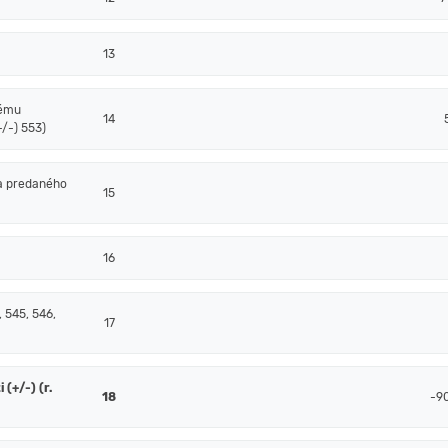
13
nému
14
/-) 553)
a predaného
15
16
 545, 546,
17
(+/-) (r.
18
-9