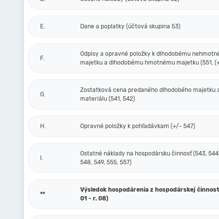
E.
Dane a poplatky (účtová skupina 53)
Odpisy a opravné položky k dlhodobému nehmot
F.
majetku a dlhodobému hmotnému majetku (551, (+
Zostatková cena predaného dlhodobého majetku 
G.
materiálu (541, 542)
H.
Opravné položky k pohľadávkam (+/- 547)
Ostatné náklady na hospodársku činnosť (543, 544,
I.
548, 549, 555, 557)
Výsledok hospodárenia z hospodárskej činnosti 
**
01 - r. 08)