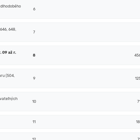
 dlhodobého
6
 646, 648,
7
 09 až r.
8
45
ru (504,
9
12
ovateľných
10
7
11
18
12
7