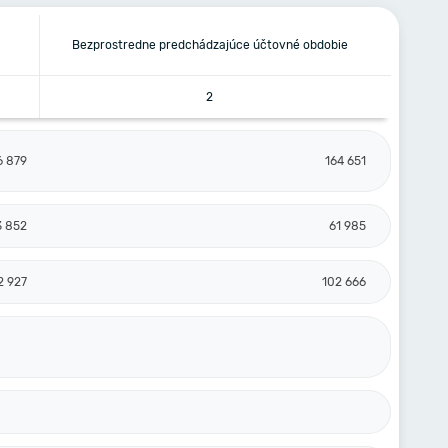
Bezprostredne predchádzajúce účtovné obdobie
2
6 879
164 651
3 852
61 985
2 927
102 666