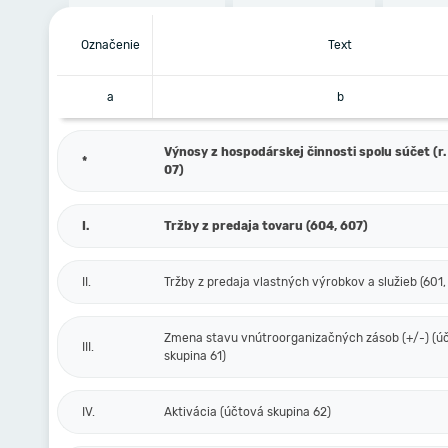
Označenie
Text
a
b
Výnosy z hospodárskej činnosti spolu súčet (r. 
*
07)
I.
Tržby z predaja tovaru (604, 607)
II.
Tržby z predaja vlastných výrobkov a služieb (601,
Zmena stavu vnútroorganizačných zásob (+/-) (ú
III.
skupina 61)
IV.
Aktivácia (účtová skupina 62)