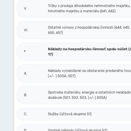
Tržby z predaja dlhodobého nehmotného majetku,
V.
hmotného majetku a materiálu (641, 642)
Ostatné výnosy z hospodárskej činnosti (644, 645,
VI.
655, 657)
Náklady na hospodársku činnosť spolu súčet (r.
*
17)
Náklady vynaložené na obstaranie predaného tova
A.
(+/- ) 505A, 507)
Spotreba materiálu, energie a ostatných nesklad
B.
dodávok (501, 502, 503, (+/-) 505A)
C.
Služby (účtová skupina 51)
D.
Osobné náklady (účtová skupina 52)