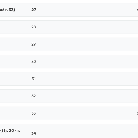
až r. 33)
27
28
29
30
31
32
33
 (r. 20 - r.
34