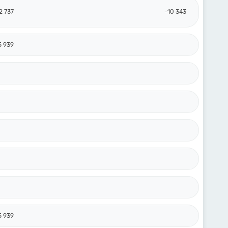
2 737
-10 343
5 939
5 939