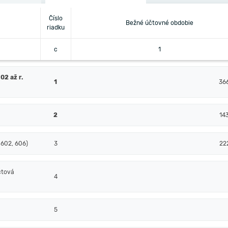
Číslo
Bežné účtovné obdobie
riadku
c
1
02 až r.
1
36
2
14
 602, 606)
3
22
čtová
4
5