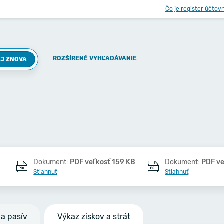
Čo je register účtov
ROZŠÍRENÉ VYHĽADÁVANIE
J ZNOVA
Dokument:
PDF veľkosť 159 KB
Dokument:
PDF ve
Stiahnuť
Stiahnuť
na pasív
Výkaz ziskov a strát