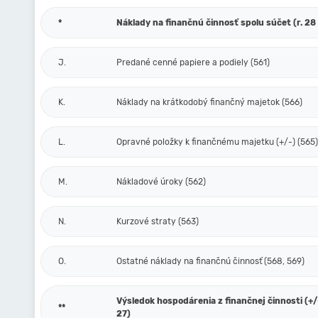
*
Náklady na finančnú činnosť spolu súčet (r. 28 
J.
Predané cenné papiere a podiely (561)
K.
Náklady na krátkodobý finančný majetok (566)
L.
Opravné položky k finančnému majetku (+/-) (565)
M.
Nákladové úroky (562)
N.
Kurzové straty (563)
O.
Ostatné náklady na finančnú činnosť (568, 569)
Výsledok hospodárenia z finančnej činnosti (+/-)
**
27)