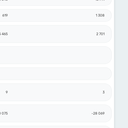
619
1 308
5 465
2 701
9
3
0 075
-28 069