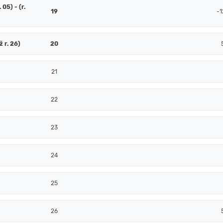
 05) - (r.
19
-1
ž r. 26)
20
21
22
23
24
25
26