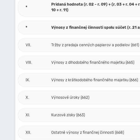
Pridaná hodnota (r. 02 - r. 09) + (r. 03 + r. 04 + r.
*
10 + r. 11)
*
Výnosy z finančnej činnosti spolu súčet (r. 21 a
VII.
Tržby z predaja cenných papierov a podielov (661)
VIII.
Výnosy z dlhodobého finančného majetku (665)
IX.
Výnosy z krátkodobého finančného majetku (666)
X.
Výnosové úroky (662)
XI.
Kurzové zisky (663)
XII.
Ostatné výnosy z finančnej činnosti (668)