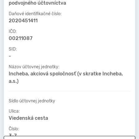
podvojného účtovníctva
Daňové identifikačné číslo:
2020451411
IČO:
00211087
SID:
-
Názov účtovnej jednotky:
Incheba, akciová spoločnosť (v skratke Incheba,
a.s.)
Sídlo účtovnej jednotky
Ulica:
Viedenská cesta
Číslo:
3-7