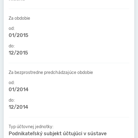
Za obdobie
od:
01/2015
do:
12/2015
Za bezprostredne predchádzajúce obdobie
od:
01/2014
do:
12/2014
Typ účtovnej jednotky:
Podnikateľský subjekt účtujúci v sústave