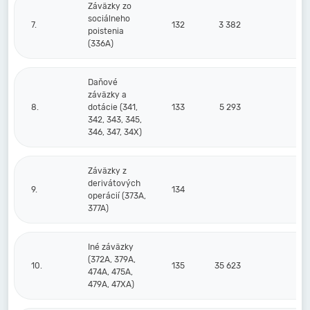
Záväzky zo
sociálneho
7.
132
3 382
2 
poistenia
(336A)
Daňové
záväzky a
8.
dotácie (341,
133
5 293
2 
342, 343, 345,
346, 347, 34X)
Záväzky z
derivátových
9.
134
operácií (373A,
377A)
Iné záväzky
(372A, 379A,
10.
135
35 623
474A, 475A,
479A, 47XA)