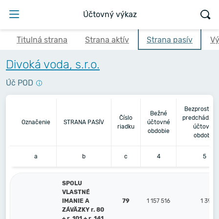
Účtovný výkaz
Titulná strana
Strana aktív
Strana pasív
Vý
Divoká voda, s.r.o.
Úč POD
Bezprostred
Bežné
Číslo
predchádzaj
Označenie
STRANA PASÍV
účtovné
riadku
účtovné
obdobie
obdobie
a
b
c
4
5
SPOLU
VLASTNÉ
IMANIE A
79
1 157 516
1 394 
ZÁVÄZKY r. 80
+ r. 101 + r. 141