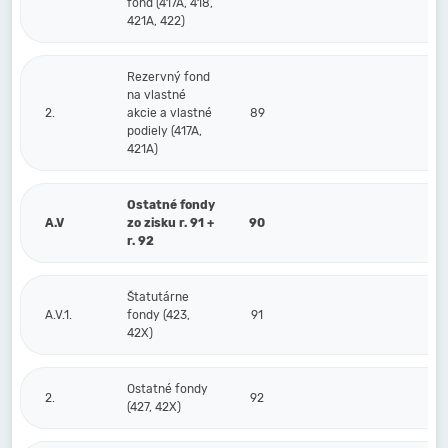
fond (417A, 418,
421A, 422)
Rezervný fond
na vlastné
2.
akcie a vlastné
89
podiely (417A,
421A)
Ostatné fondy
A.V
zo zisku r. 91 +
90
r. 92
Štatutárne
A.V.1.
fondy (423,
91
42X)
Ostatné fondy
2.
92
(427, 42X)