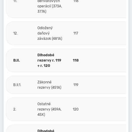
11.
derivátových
116
operácií (373A,
377A)
Odložený
12.
daňový
117
záväzok (481A)
Dlhodobé
B.II.
rezervy r. 119
118
+ r. 120
Zákonné
B.II.1.
119
rezervy (451A)
Ostatné
2.
rezervy (459A,
120
45X)
Dlhodobé