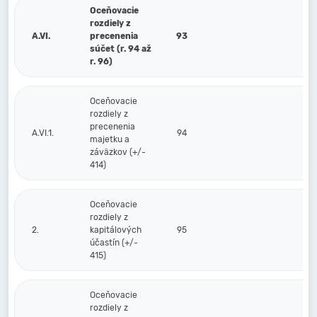
Oceňovacie
rozdiely z
A.VI.
precenenia
93
súčet (r. 94 až
r. 96)
Oceňovacie
rozdiely z
precenenia
A.VI.1.
94
majetku a
záväzkov (+/-
414)
Oceňovacie
rozdiely z
2.
kapitálových
95
účastín (+/-
415)
Oceňovacie
rozdiely z