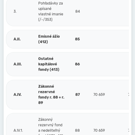
Pohľadávky za
upísané
3.
84
vlastné imanie
(/-/353)
Emisné ážio
A.II.
85
(412)
Ostatné
A.III.
kapitálové
86
fondy (413)
Zákonné
rezervné
A.IV.
87
70 659
70 
fondy r. 88 + r.
89
Zákonný
rezervný fond
A.IV.1.
a nedeliteľný
88
70 659
70 