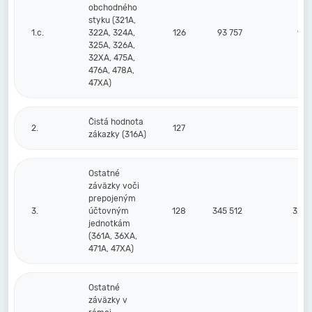
obchodného
styku (321A,
1.c.
322A, 324A,
126
93 757
99 
325A, 326A,
32XA, 475A,
476A, 478A,
47XA)
Čistá hodnota
2.
127
zákazky (316A)
Ostatné
záväzky voči
prepojeným
3.
účtovným
128
345 512
329 
jednotkám
(361A, 36XA,
471A, 47XA)
Ostatné
záväzky v