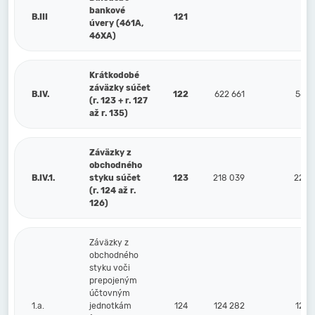
bankové
B.III
121
úvery (461A,
46XA)
Krátkodobé
záväzky súčet
B.IV.
122
622 661
560 
(r. 123 + r. 127
až r. 135)
Záväzky z
obchodného
B.IV.1.
styku súčet
123
218 039
221 
(r. 124 až r.
126)
Záväzky z
obchodného
styku voči
prepojeným
účtovným
1.a.
jednotkám
124
124 282
122 