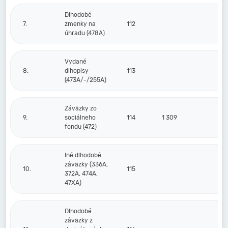
Dlhodobé
7.
zmenky na
112
úhradu (478A)
Vydané
8.
dlhopisy
113
(473A/-/255A)
Záväzky zo
9.
sociálneho
114
1 309
fondu (472)
Iné dlhodobé
záväzky (336A,
10.
115
372A, 474A,
47XA)
Dlhodobé
záväzky z