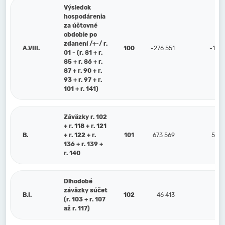
Výsledok
hospodárenia
za účtovné
obdobie po
zdanení /+-/ r.
A.VIII.
100
-276 551
-121 
01 - (r. 81 + r.
85 + r. 86 + r.
87 + r. 90 + r.
93 + r. 97 + r.
101 + r. 141)
Záväzky r. 102
+ r. 118 + r. 121
B.
+ r. 122 + r.
101
673 569
564 
136 + r. 139 +
r. 140
Dlhodobé
záväzky súčet
B.I.
102
46 413
(r. 103 + r. 107
až r. 117)