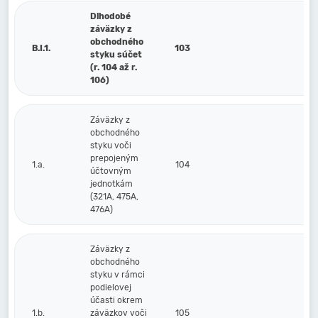
Dlhodobé
záväzky z
obchodného
B.I.1.
103
styku súčet
(r. 104 až r.
106)
Záväzky z
obchodného
styku voči
prepojeným
1.a.
104
účtovným
jednotkám
(321A, 475A,
476A)
Záväzky z
obchodného
styku v rámci
podielovej
účasti okrem
1.b.
záväzkov voči
105