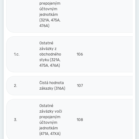
prepojeným
účtovným
jednotkám
(321A, 475A,
476A)
Ostatné
záväzky z
1.c.
obchodného
106
styku (321A,
475A, 476A)
Čistá hodnota
2.
107
zákazky (316A)
Ostatné
záväzky voči
prepojeným
3.
108
účtovným
jednotkám
(471A, 47XA)