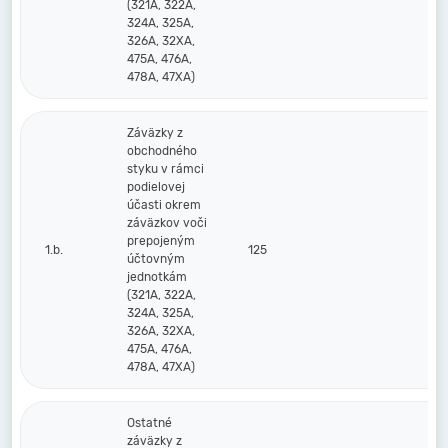
(321A, 322A,
324A, 325A,
326A, 32XA,
475A, 476A,
478A, 47XA)
Záväzky z
obchodného
styku v rámci
podielovej
účasti okrem
záväzkov voči
prepojeným
1.b.
125
účtovným
jednotkám
(321A, 322A,
324A, 325A,
326A, 32XA,
475A, 476A,
478A, 47XA)
Ostatné
záväzky z