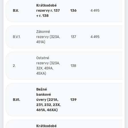
Krátkodobé
B.V.
rezervy r. 137
136
4 495
3 
+ r. 138
Zákonné
B.V.1.
rezervy (323A,
137
4 495
3 
451A)
Ostatné
rezervy (323A,
2.
138
32X, 459A,
45XA)
Bežné
bankové
B.VI.
úvery (221A,
139
231, 232, 23X,
461A, 46XA)
Krátkodobé