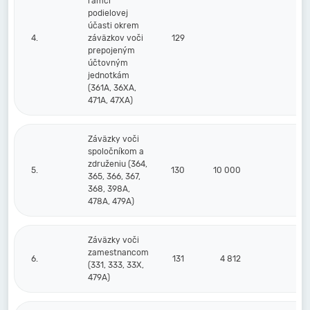
rámci
podielovej
účasti okrem
4.
záväzkov voči
129
prepojeným
účtovným
jednotkám
(361A, 36XA,
471A, 47XA)
Záväzky voči
spoločníkom a
združeniu (364,
5.
130
10 000
365, 366, 367,
368, 398A,
478A, 479A)
Záväzky voči
zamestnancom
6.
131
4 812
4 
(331, 333, 33X,
479A)