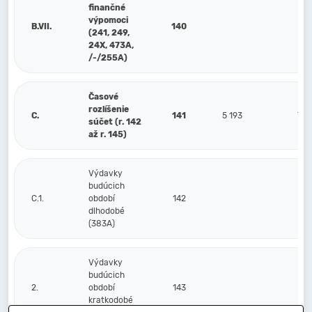
finančné
výpomoci
B.VII.
140
(241, 249,
24X, 473A,
/-/255A)
Časové
rozlíšenie
C.
141
5 193
74 
súčet (r. 142
až r. 145)
Výdavky
budúcich
C.1.
období
142
dlhodobé
(383A)
Výdavky
budúcich
2.
období
143
kratkodobé