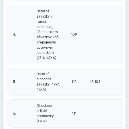
Ostatné
záväzky v
rámci
podielovej
účasti okrem
4.
109
záväzkov voči
prepojeným
účtovným
jednotkám
(471A, 47XA)
Ostatné
dlhodobé
5.
110
45 104
záväzky (479A,
47XA)
Dlhodobé
prijaté
6.
111
preddavky
(475A)