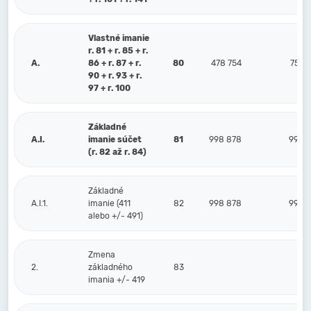
Vlastné imanie
r. 81 + r. 85 + r.
A.
86 + r. 87 + r.
80
478 754
755 
90 + r. 93 + r.
97 + r. 100
Základné
A.I.
imanie súčet
81
998 878
998 
(r. 82 až r. 84)
Základné
A.I.1.
imanie (411
82
998 878
998 
alebo +/- 491)
Zmena
2.
základného
83
imania +/- 419