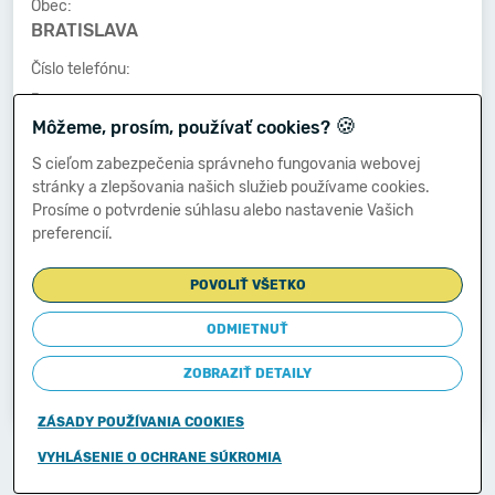
Obec:
BRATISLAVA
Číslo telefónu:
-
🍪
Môžeme, prosím, používať cookies?
Číslo faxu:
-
S cieľom zabezpečenia správneho fungovania webovej
stránky a zlepšovania našich služieb používame cookies.
E-mailová adresa:
Prosíme o potvrdenie súhlasu alebo nastavenie Vašich
-
preferencií.
POVOLIŤ VŠETKO
Zostavená dňa:
18.03.2014
ODMIETNUŤ
Schválená dňa:
ZOBRAZIŤ DETAILY
-
ZÁSADY POUŽÍVANIA COOKIES
Copyright © 2011-2026
VYHLÁSENIE O OCHRANE SÚKROMIA
Ministerstvo financií Slovenskej republiky