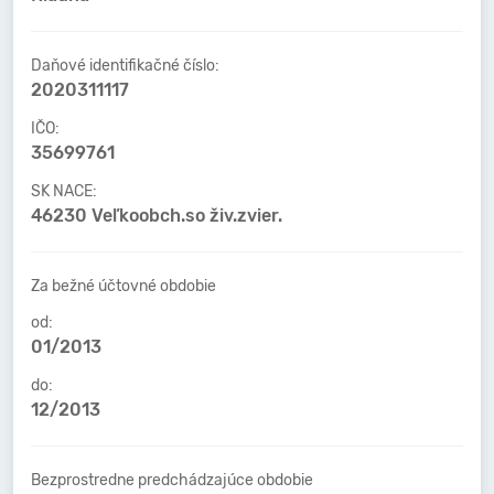
Daňové identifikačné číslo:
2020311117
IČO:
35699761
SK NACE:
46230 Veľkoobch.so živ.zvier.
Za bežné účtovné obdobie
od:
01/2013
do:
12/2013
Bezprostredne predchádzajúce obdobie