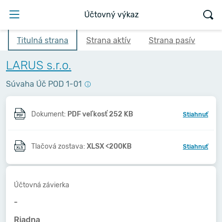
Účtovný výkaz
Titulná strana
Strana aktív
Strana pasív
LARUS s.r.o.
Súvaha Úč POD 1-01
Dokument:
PDF veľkosť 252 KB
Stiahnuť
Tlačová zostava:
XLSX <200KB
Stiahnuť
Účtovná závierka
-
Riadna