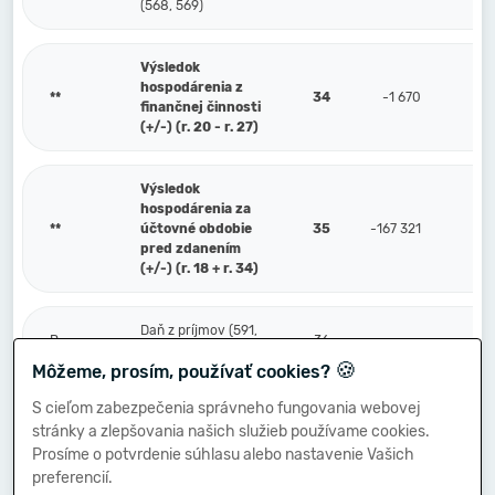
(568, 569)
Výsledok
hospodárenia z
**
34
-1 670
finančnej činnosti
(+/-) (r. 20 - r. 27)
Výsledok
hospodárenia za
**
účtovné obdobie
35
-167 321
pred zdanením
(+/-) (r. 18 + r. 34)
Daň z príjmov (591,
P.
36
595)
🍪
Môžeme, prosím, používať cookies?
S cieľom zabezpečenia správneho fungovania webovej
Prevod podielov na
stránky a zlepšovania našich služieb používame cookies.
výsledku
Q.
hospodárenia
37
Prosíme o potvrdenie súhlasu alebo nastavenie Vašich
spoločníkom (+/-)
preferencií.
(596)