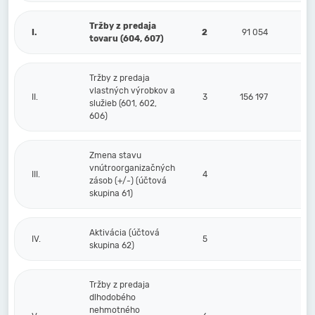
Tržby z predaja
I.
2
91 054
tovaru (604, 607)
Tržby z predaja
vlastných výrobkov a
II.
3
156 197
služieb (601, 602,
606)
Zmena stavu
vnútroorganizačných
III.
4
zásob (+/-) (účtová
skupina 61)
Aktivácia (účtová
IV.
5
skupina 62)
Tržby z predaja
dlhodobého
nehmotného