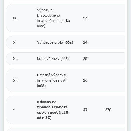
Výnosy z
krátkodobého
IX.
23
finančného majetku
(666)
X.
Výnosové úroky (662)
24
XI.
Kurzové zisky (663)
25
Ostatné výnosy z
XII.
finančnej činnosti
26
(668)
Náklady na
finančnú činnosť
*
27
1 670
spolu súčet (r. 28
až r. 33)