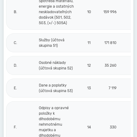
Spotreba materiálu,
energie a ostatných
B.
neskladovateľných
10
159 996
dodávok (501, 502,
503, (+/-) 505A)
Služby (účtová
C.
11
171 810
skupina 51)
Osobné náklady
D.
12
35 260
(účtová skupina 52)
Dane a poplatky
E.
13
7 119
(účtová skupina 53)
Odpisy a opravné
položky k
dlhodobému
nehmotnému
F.
14
330
majetku a
dlhodobému