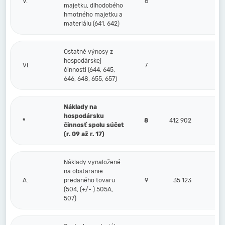
V.
6
majetku, dlhodobého
hmotného majetku a
materiálu (641, 642)
Ostatné výnosy z
hospodárskej
VI.
7
činnosti (644, 645,
646, 648, 655, 657)
Náklady na
hospodársku
*
8
412 902
činnosť spolu súčet
(r. 09 až r. 17)
Náklady vynaložené
na obstaranie
A.
predaného tovaru
9
35 123
(504, (+/- ) 505A,
507)