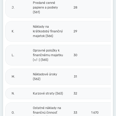
Predané cenné
J.
papiere a podiely
28
(561)
Náklady na
K.
krátkodobý finančný
29
majetok (566)
Opravné položky k
L.
finančnému majetku
30
(+/-) (565)
Nákladové úroky
M.
31
(562)
N.
Kurzové straty (563)
32
Ostatné náklady na
O.
finančnú činnosť
33
1 670