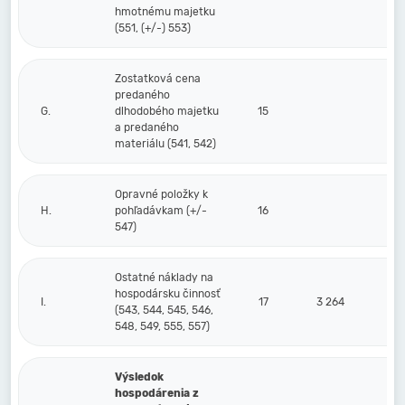
hmotnému majetku
(551, (+/-) 553)
Zostatková cena
predaného
G.
dlhodobého majetku
15
a predaného
materiálu (541, 542)
Opravné položky k
H.
pohľadávkam (+/-
16
547)
Ostatné náklady na
hospodársku činnosť
I.
17
3 264
(543, 544, 545, 546,
548, 549, 555, 557)
Výsledok
hospodárenia z