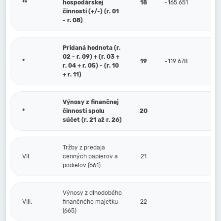
**
hospodárskej
18
-165 651
činnosti (+/-) (r. 01
- r. 08)
Pridaná hodnota (r.
02 - r. 09) + (r. 03 +
*
19
-119 678
r. 04 + r. 05) - (r. 10
+ r. 11)
Výnosy z finančnej
*
činnosti spolu
20
súčet (r. 21 až r. 26)
Tržby z predaja
VII.
cenných papierov a
21
podielov (661)
Výnosy z dlhodobého
VIII.
finančného majetku
22
(665)