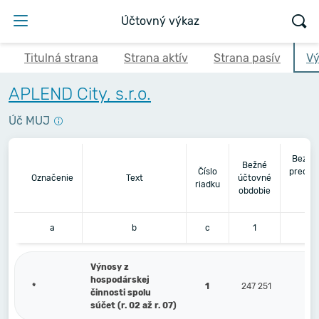
Účtovný výkaz
Titulná strana
Strana aktív
Strana pasív
Vý
APLEND City, s.r.o.
Úč MUJ
Bezpr
Bežné
Číslo
predch
Označenie
Text
účtovné
riadku
úč
obdobie
ob
a
b
c
1
Výnosy z
hospodárskej
*
1
247 251
činnosti spolu
súčet (r. 02 až r. 07)