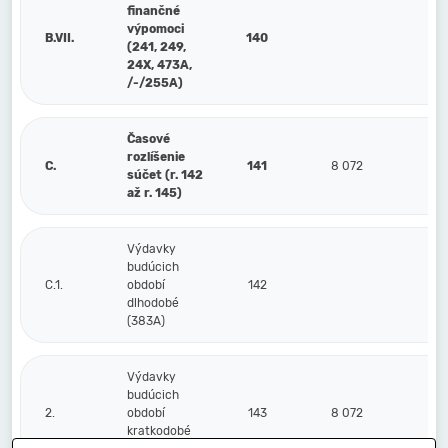
finančné
výpomoci
B.VII.
140
(241, 249,
24X, 473A,
/-/255A)
Časové
rozlíšenie
C.
141
8 072
súčet (r. 142
až r. 145)
Výdavky
budúcich
C.1.
období
142
dlhodobé
(383A)
Výdavky
budúcich
2.
období
143
8 072
kratkodobé