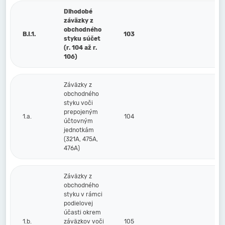
Dlhodobé
záväzky z
obchodného
B.I.1.
103
styku súčet
(r. 104 až r.
106)
Záväzky z
obchodného
styku voči
prepojeným
1.a.
104
účtovným
jednotkám
(321A, 475A,
476A)
Záväzky z
obchodného
styku v rámci
podielovej
účasti okrem
1.b.
záväzkov voči
105