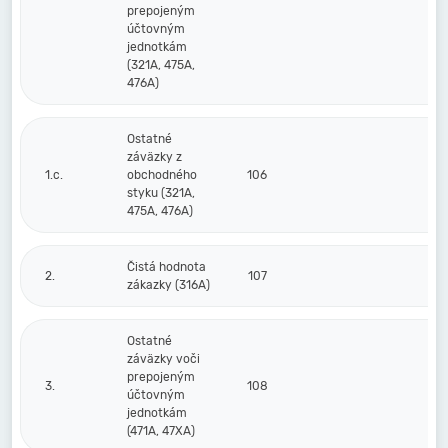
prepojeným
účtovným
jednotkám
(321A, 475A,
476A)
Ostatné
záväzky z
1.c.
obchodného
106
styku (321A,
475A, 476A)
Čistá hodnota
2.
107
zákazky (316A)
Ostatné
záväzky voči
prepojeným
3.
108
účtovným
jednotkám
(471A, 47XA)