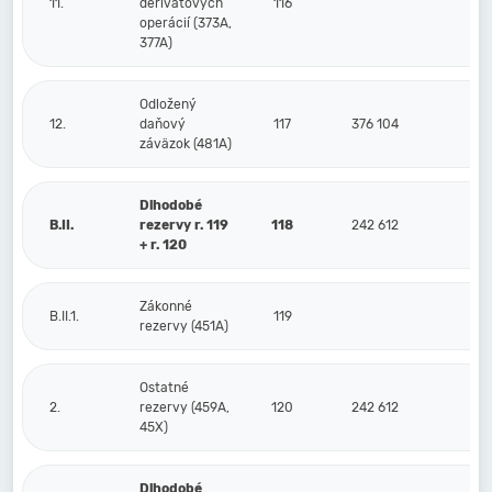
11.
derivátových
116
operácií (373A,
377A)
Odložený
12.
daňový
117
376 104
39
záväzok (481A)
Dlhodobé
B.II.
rezervy r. 119
118
242 612
22
+ r. 120
Zákonné
B.II.1.
119
rezervy (451A)
Ostatné
2.
rezervy (459A,
120
242 612
22
45X)
Dlhodobé