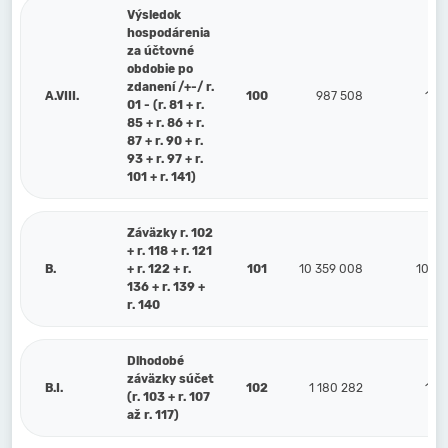
Výsledok
hospodárenia
za účtovné
obdobie po
zdanení /+-/ r.
A.VIII.
100
987 508
1 0
01 - (r. 81 + r.
85 + r. 86 + r.
87 + r. 90 + r.
93 + r. 97 + r.
101 + r. 141)
Záväzky r. 102
+ r. 118 + r. 121
B.
+ r. 122 + r.
101
10 359 008
10 69
136 + r. 139 +
r. 140
Dlhodobé
záväzky súčet
B.I.
102
1 180 282
1 5
(r. 103 + r. 107
až r. 117)