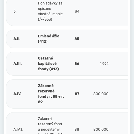
Pohľadávky za
upísané
3.
84
vlastné imanie
(/-/353)
Emisné ážio
A.II.
85
(412)
Ostatné
A.III.
kapitálové
86
1 992
fondy (413)
Zákonné
rezervné
A.IV.
87
800 000
77
fondy r. 88 + r.
89
Zákonný
rezervný fond
A.IV.1.
a nedeliteľný
88
800 000
77