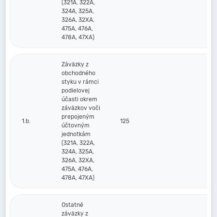
(321A, 322A,
324A, 325A,
326A, 32XA,
475A, 476A,
478A, 47XA)
Záväzky z
obchodného
styku v rámci
podielovej
účasti okrem
záväzkov voči
prepojeným
1.b.
125
účtovným
jednotkám
(321A, 322A,
324A, 325A,
326A, 32XA,
475A, 476A,
478A, 47XA)
Ostatné
záväzky z