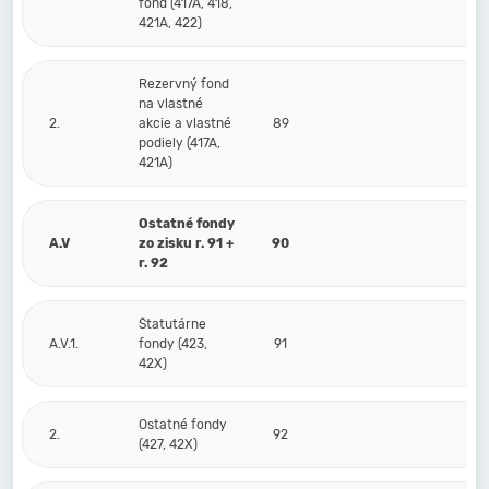
fond (417A, 418,
421A, 422)
Rezervný fond
na vlastné
2.
akcie a vlastné
89
podiely (417A,
421A)
Ostatné fondy
A.V
zo zisku r. 91 +
90
r. 92
Štatutárne
A.V.1.
fondy (423,
91
42X)
Ostatné fondy
2.
92
(427, 42X)