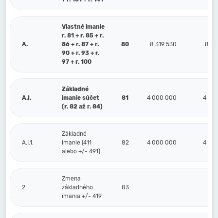
Vlastné imanie
r. 81 + r. 85 + r.
A.
86 + r. 87 + r.
80
8 319 530
8 38
90 + r. 93 + r.
97 + r. 100
Základné
A.I.
imanie súčet
81
4 000 000
4 00
(r. 82 až r. 84)
Základné
A.I.1.
imanie (411
82
4 000 000
4 00
alebo +/- 491)
Zmena
2.
základného
83
imania +/- 419