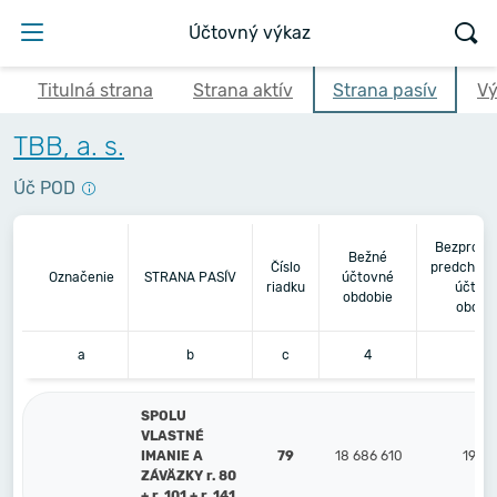
Účtovný výkaz
Titulná strana
Strana aktív
Strana pasív
Vý
TBB, a. s.
Úč POD
Bezprost
Bežné
Číslo
predchádz
Označenie
STRANA PASÍV
účtovné
riadku
účtov
obdobie
obdob
a
b
c
4
5
SPOLU
VLASTNÉ
IMANIE A
79
18 686 610
19 08
ZÁVÄZKY r. 80
+ r. 101 + r. 141