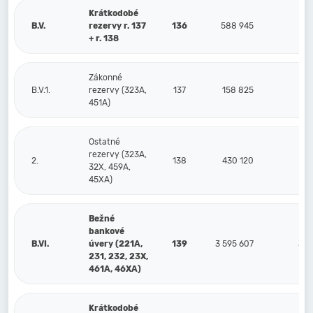
Krátkodobé
B.V.
rezervy r. 137
136
588 945
67
+ r. 138
Zákonné
B.V.1.
rezervy (323A,
137
158 825
17
451A)
Ostatné
rezervy (323A,
2.
138
430 120
50
32X, 459A,
45XA)
Bežné
bankové
B.VI.
úvery (221A,
139
3 595 607
3 1
231, 232, 23X,
461A, 46XA)
Krátkodobé