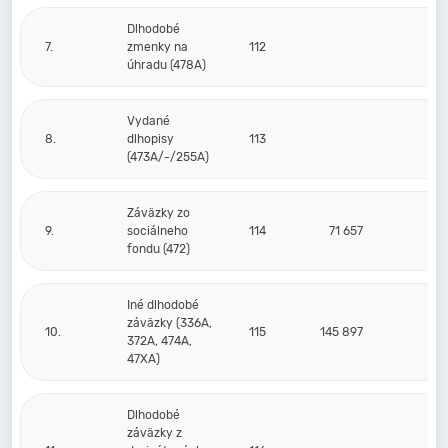
Dlhodobé
7.
zmenky na
112
úhradu (478A)
Vydané
8.
dlhopisy
113
(473A/-/255A)
Záväzky zo
9.
sociálneho
114
71 657
7
fondu (472)
Iné dlhodobé
záväzky (336A,
10.
115
145 897
37
372A, 474A,
47XA)
Dlhodobé
záväzky z