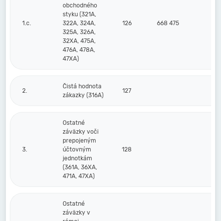
obchodného
styku (321A,
1.c.
322A, 324A,
126
668 475
56
325A, 326A,
32XA, 475A,
476A, 478A,
47XA)
Čistá hodnota
2.
127
zákazky (316A)
Ostatné
záväzky voči
prepojeným
3.
účtovným
128
jednotkám
(361A, 36XA,
471A, 47XA)
Ostatné
záväzky v