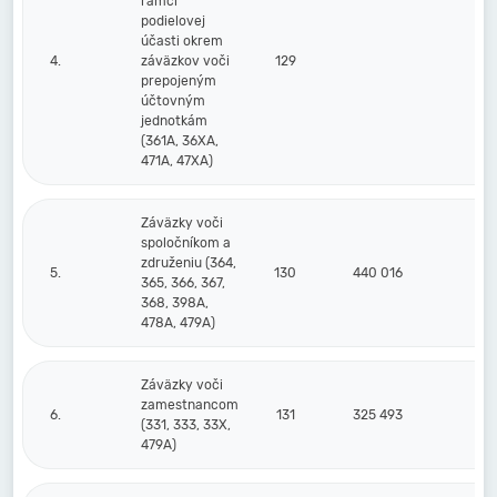
rámci
podielovej
účasti okrem
4.
záväzkov voči
129
prepojeným
účtovným
jednotkám
(361A, 36XA,
471A, 47XA)
Záväzky voči
spoločníkom a
združeniu (364,
5.
130
440 016
44
365, 366, 367,
368, 398A,
478A, 479A)
Záväzky voči
zamestnancom
6.
131
325 493
28
(331, 333, 33X,
479A)