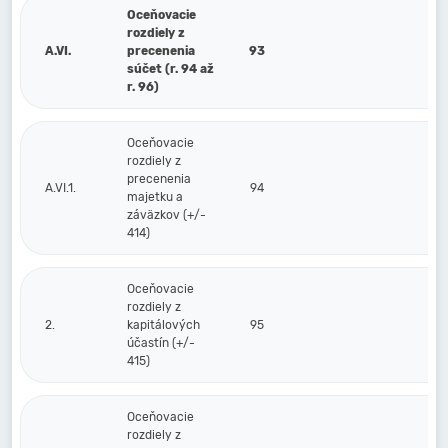
Oceňovacie
rozdiely z
A.VI.
precenenia
93
súčet (r. 94 až
r. 96)
Oceňovacie
rozdiely z
precenenia
A.VI.1.
94
majetku a
záväzkov (+/-
414)
Oceňovacie
rozdiely z
2.
kapitálových
95
účastín (+/-
415)
Oceňovacie
rozdiely z