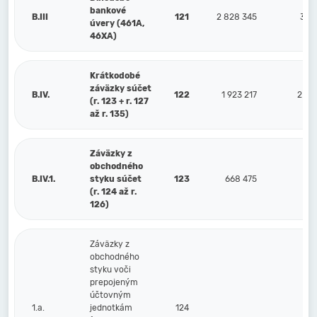
bankové
B.III
121
2 828 345
3 14
úvery (461A,
46XA)
Krátkodobé
záväzky súčet
B.IV.
122
1 923 217
2 02
(r. 123 + r. 127
až r. 135)
Záväzky z
obchodného
B.IV.1.
styku súčet
123
668 475
56
(r. 124 až r.
126)
Záväzky z
obchodného
styku voči
prepojeným
účtovným
1.a.
jednotkám
124