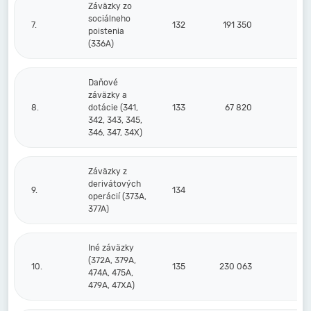
Záväzky zo
sociálneho
7.
132
191 350
20
poistenia
(336A)
Daňové
záväzky a
8.
dotácie (341,
133
67 820
29
342, 343, 345,
346, 347, 34X)
Záväzky z
derivátových
9.
134
operácií (373A,
377A)
Iné záväzky
(372A, 379A,
10.
135
230 063
23
474A, 475A,
479A, 47XA)