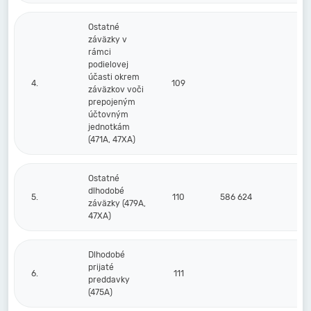
Ostatné
záväzky v
rámci
podielovej
účasti okrem
4.
109
záväzkov voči
prepojeným
účtovným
jednotkám
(471A, 47XA)
Ostatné
dlhodobé
5.
110
586 624
66
záväzky (479A,
47XA)
Dlhodobé
prijaté
6.
111
preddavky
(475A)