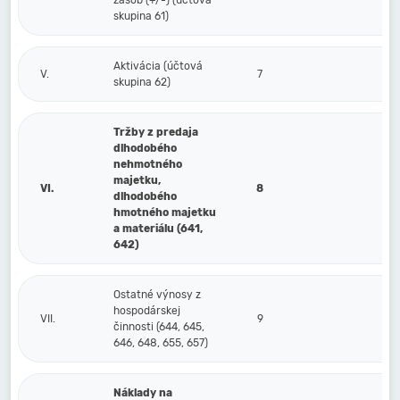
zásob (+/-) (účtová
skupina 61)
Aktivácia (účtová
V.
7
skupina 62)
Tržby z predaja
dlhodobého
nehmotného
majetku,
VI.
8
dlhodobého
hmotného majetku
a materiálu (641,
642)
Ostatné výnosy z
hospodárskej
VII.
9
činnosti (644, 645,
646, 648, 655, 657)
Náklady na