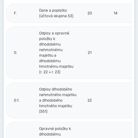
Dane a poplatky
F.
20
14
(účtová skupina 53)
Odpisy a opravné
položky k
dlhodobému
nehmotnému
G.
21
majetku a
dlhodobému
hmotnému majetku
(r. 22 + r. 23)
Odpisy dlhodobého
nehmotného majetku
G.1.
a dlhodobého
22
hmotného majetku
(551)
Opravné položky k
dlhodobému