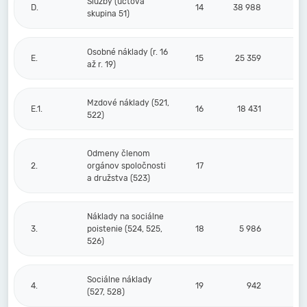
Služby (účtová
D.
14
38 988
skupina 51)
Osobné náklady (r. 16
E.
15
25 359
až r. 19)
Mzdové náklady (521,
E.1.
16
18 431
522)
Odmeny členom
2.
orgánov spoločnosti
17
a družstva (523)
Náklady na sociálne
3.
poistenie (524, 525,
18
5 986
526)
Sociálne náklady
4.
19
942
(527, 528)