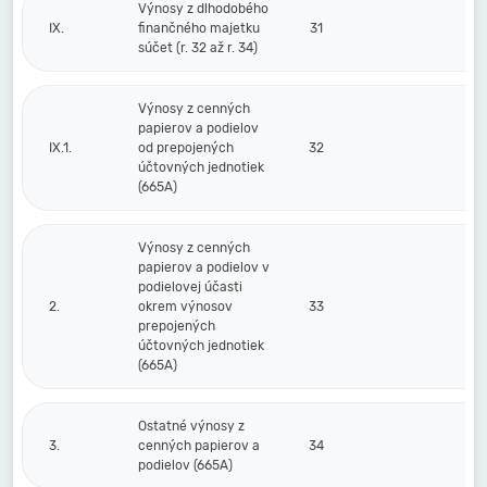
Výnosy z dlhodobého
IX.
finančného majetku
31
súčet (r. 32 až r. 34)
Výnosy z cenných
papierov a podielov
IX.1.
od prepojených
32
účtovných jednotiek
(665A)
Výnosy z cenných
papierov a podielov v
podielovej účasti
2.
okrem výnosov
33
prepojených
účtovných jednotiek
(665A)
Ostatné výnosy z
3.
cenných papierov a
34
podielov (665A)