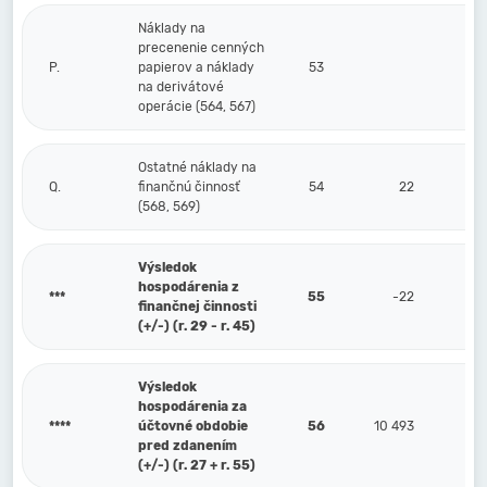
Náklady na
precenenie cenných
P.
papierov a náklady
53
na derivátové
operácie (564, 567)
Ostatné náklady na
Q.
finančnú činnosť
54
22
(568, 569)
Výsledok
hospodárenia z
***
55
-22
finančnej činnosti
(+/-) (r. 29 - r. 45)
Výsledok
hospodárenia za
****
účtovné obdobie
56
10 493
pred zdanením
(+/-) (r. 27 + r. 55)