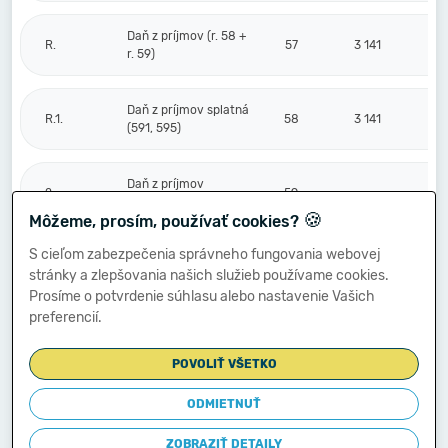
Daň z príjmov (r. 58 +
R.
57
3 141
r. 59)
Daň z príjmov splatná
R.1.
58
3 141
(591, 595)
Daň z príjmov
2.
59
odložená (+/-) (592)
🍪
Môžeme, prosím, používať cookies?
S cieľom zabezpečenia správneho fungovania webovej
Prevod podielov na
stránky a zlepšovania našich služieb používame cookies.
výsledku
S.
hospodárenia
60
Prosíme o potvrdenie súhlasu alebo nastavenie Vašich
spoločníkom (+/-
preferencií.
596)
POVOLIŤ VŠETKO
Výsledok
hospodárenia za
ODMIETNUŤ
****
účtovné obdobie po
61
7 352
zdanení (+/-) (r. 56
ZOBRAZIŤ DETAILY