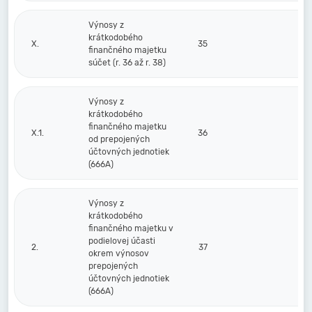
Výnosy z
krátkodobého
X.
35
finančného majetku
súčet (r. 36 až r. 38)
Výnosy z
krátkodobého
finančného majetku
X.1.
36
od prepojených
účtovných jednotiek
(666A)
Výnosy z
krátkodobého
finančného majetku v
podielovej účasti
2.
37
okrem výnosov
prepojených
účtovných jednotiek
(666A)