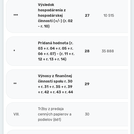
Výsledok
hospodárenia z
***
hospodárskej
27
10 515
činnosti (+/-) (r. 02
- r. 10)
Pridaná hodnota (r.
03 + r. 04 + r. 05 + r.
*
28
35 888
06 + r. 07) - (r. 11 + r.
12 + r. 13 + r. 14)
Výnosy z finančnej
činnosti spolu r. 30
**
29
+ r. 31 + r. 35 + r. 39
+ r. 42 + r. 43 + r. 44
Tržby z predaja
VIII.
cenných papierov a
30
podielov (661)