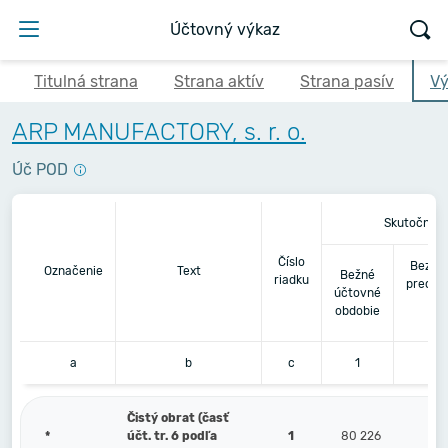
Účtovný výkaz
Titulná strana
Strana aktív
Strana pasív
Vý
ARP MANUFACTORY, s. r. o.
Úč POD
Skutočnosť
Číslo
Bezpr
Označenie
Text
Bežné
riadku
predch
účtovné
úč
obdobie
ob
a
b
c
1
Čistý obrat (časť
*
účt. tr. 6 podľa
1
80 226