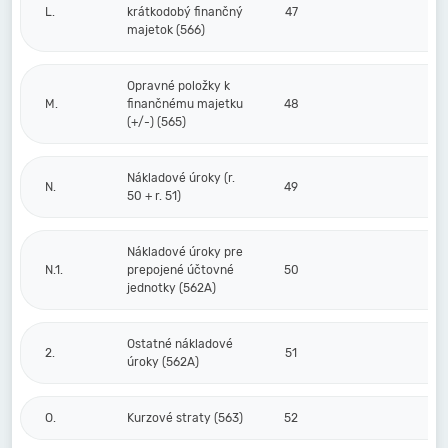
L.
krátkodobý finančný
47
majetok (566)
Opravné položky k
M.
finančnému majetku
48
(+/-) (565)
Nákladové úroky (r.
N.
49
50 + r. 51)
Nákladové úroky pre
N.1.
prepojené účtovné
50
jednotky (562A)
Ostatné nákladové
2.
51
úroky (562A)
O.
Kurzové straty (563)
52