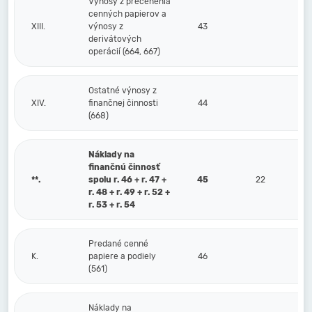
Výnosy z precenenia
cenných papierov a
XIII.
výnosy z
43
derivátových
operácií (664, 667)
Ostatné výnosy z
XIV.
finančnej činnosti
44
(668)
Náklady na
finančnú činnosť
**.
spolu r. 46 + r. 47 +
45
22
r. 48 + r. 49 + r. 52 +
r. 53 + r. 54
Predané cenné
K.
papiere a podiely
46
(561)
Náklady na