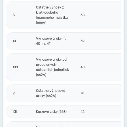
Ostatné výnosy z
krátkodobého
3.
38
finančného majetku
(666A)
Výnosové úroky (r.
XI.
39
40 + r. 41)
Výnosové úroky od
prepojených
XI.1.
40
účtovných jednotiek
(662A)
Ostatné výnosové
2.
41
úroky (662A)
XII.
Kurzové zisky (663)
42