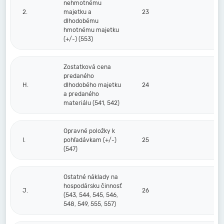
nehmotnému
2.
majetku a
23
dlhodobému
hmotnému majetku
(+/-) (553)
Zostatková cena
predaného
H.
dlhodobého majetku
24
a predaného
materiálu (541, 542)
Opravné položky k
I.
pohľadávkam (+/-)
25
(547)
Ostatné náklady na
hospodársku činnosť
J.
26
(543, 544, 545, 546,
548, 549, 555, 557)