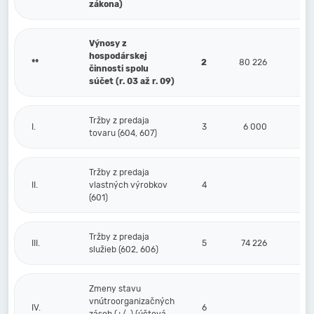
zákona)
Výnosy z
hospodárskej
**
2
80 226
činnosti spolu
súčet (r. 03 až r. 09)
Tržby z predaja
I.
3
6 000
tovaru (604, 607)
Tržby z predaja
II.
vlastných výrobkov
4
(601)
Tržby z predaja
III.
5
74 226
služieb (602, 606)
Zmeny stavu
vnútroorganizačných
IV.
6