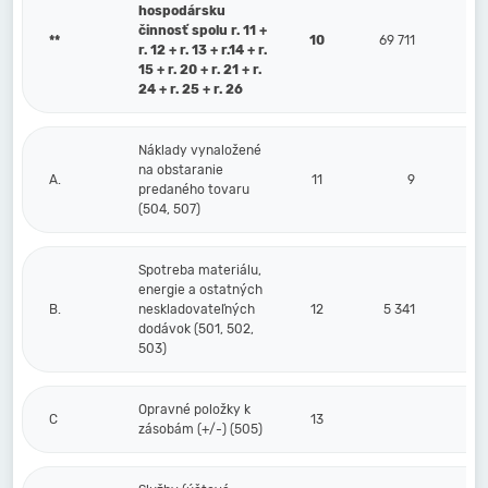
hospodársku
činnosť spolu r. 11 +
**
10
69 711
r. 12 + r. 13 + r.14 + r.
15 + r. 20 + r. 21 + r.
24 + r. 25 + r. 26
Náklady vynaložené
na obstaranie
A.
11
9
predaného tovaru
(504, 507)
Spotreba materiálu,
energie a ostatných
B.
neskladovateľných
12
5 341
dodávok (501, 502,
503)
Opravné položky k
C
13
zásobám (+/-) (505)