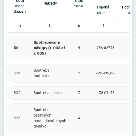
účtu
Číslo
Náklady
alebo
riadku
Hlavná
Podnika
skupiny
činnosť
činn
a
b
c
1
2
Spotrebované
50
nákupy (r. 002 až
1
256 427,75
7 
r. 005)
Spotreba
501
2
220 416,02
6 
materiálu
502
Spotreba energie
3
36 011,73
Spotreba
ostatných
503
4
neskladovateľných
dodávok