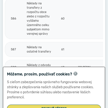
Náklady na
transfery z
rozpočtu obce
alebo z rozpočtu
586
60
vyššieho
územného celku
subjektom mimo
verejnej správy
Náklady na
587
61
ostatné transfery
Náklady z odvodu
588
62
80 959,16
príjmov
🍪
Môžeme, prosím, používať cookies?
S cieľom zabezpečenia správneho fungovania webovej
Náklady z
stránky a zlepšovania našich služieb používame cookies.
589
budúceho odvodu
63
-169,92
príjmov
Prosíme o potvrdenie súhlasu alebo nastavenie Vašich
preferencií.
Účtové skupiny