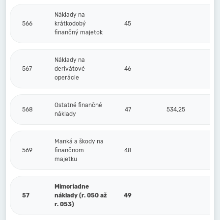
Náklady na
566
krátkodobý
45
finančný majetok
Náklady na
567
derivátové
46
operácie
Ostatné finančné
568
47
534,25
náklady
Manká a škody na
569
finančnom
48
majetku
Mimoriadne
57
náklady (r. 050 až
49
r. 053)