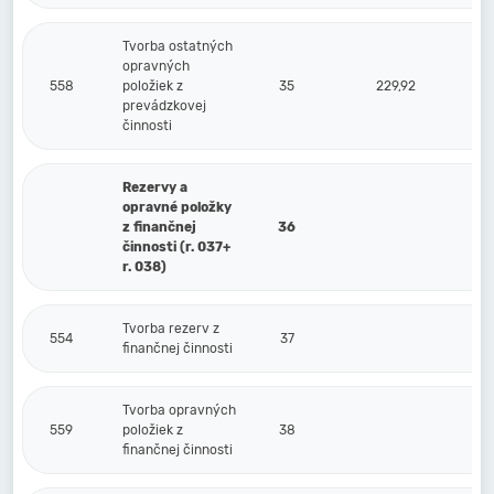
Tvorba ostatných
opravných
558
položiek z
35
229,92
prevádzkovej
činnosti
Rezervy a
opravné položky
z finančnej
36
činnosti (r. 037+
r. 038)
Tvorba rezerv z
554
37
finančnej činnosti
Tvorba opravných
559
položiek z
38
finančnej činnosti