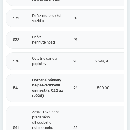
Daň z motorových
531
18
vozidiel
Daň z
532
19
nehnuteľnosti
Ostatné dane a
538
20
5 598,30
poplatky
Ostatné náklady
na prevádzkovú
54
21
500,00
činnosť (r. 022 až
r. 028)
Zostatková cena
predaného
dlhodobého
541
nehmotného
22