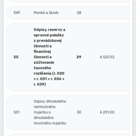
549
Manká a škody
28
Odpisy, rezervy a
opravné položky
z prevádzkovej
činnosti a
finančnej
55
činnosti a
29
6 520,92
zúčtovanie
časového
rozlíšenia (r. 030
+ r. 031 + r. 036 +
r. 039)
Odpisy dlhodobého
nehmotného
551
majetku a
30
6 291,00
dlhodobého
hmotného majetku