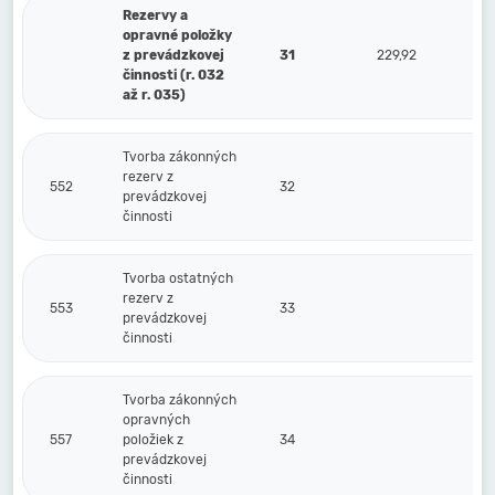
Rezervy a
opravné položky
z prevádzkovej
31
229,92
činnosti (r. 032
až r. 035)
Tvorba zákonných
rezerv z
552
32
prevádzkovej
činnosti
Tvorba ostatných
rezerv z
553
33
prevádzkovej
činnosti
Tvorba zákonných
opravných
557
položiek z
34
prevádzkovej
činnosti