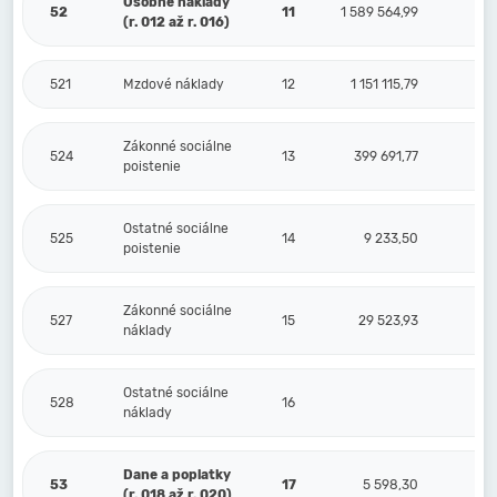
Osobné náklady
52
11
1 589 564,99
7 
(r. 012 až r. 016)
521
Mzdové náklady
12
1 151 115,79
5
Zákonné sociálne
524
13
399 691,77
1
poistenie
Ostatné sociálne
525
14
9 233,50
poistenie
Zákonné sociálne
527
15
29 523,93
náklady
Ostatné sociálne
528
16
náklady
Dane a poplatky
53
17
5 598,30
(r. 018 až r. 020)