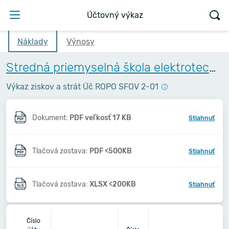
Účtovný výkaz
Náklady
Výnosy
Stredná priemyselná škola elektrotechnická, Komenského 44, Košice
Výkaz ziskov a strát Úč ROPO SFOV 2-01
Dokument:
PDF veľkosť 17 KB
Stiahnuť
Tlačová zostava:
PDF <500KB
Stiahnuť
Tlačová zostava:
XLSX <200KB
Stiahnuť
201
Číslo