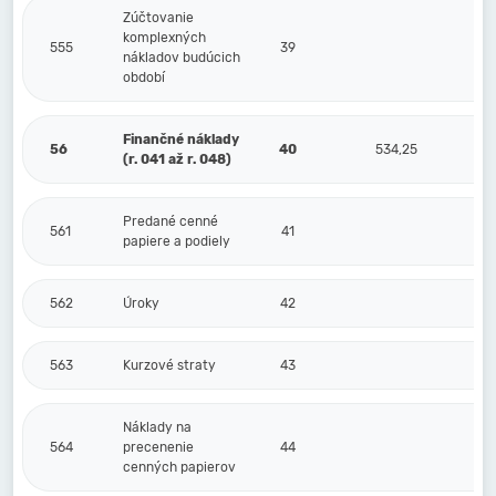
Zúčtovanie
komplexných
555
39
nákladov budúcich
období
Finančné náklady
56
40
534,25
(r. 041 až r. 048)
Predané cenné
561
41
papiere a podiely
562
Úroky
42
563
Kurzové straty
43
Náklady na
564
precenenie
44
cenných papierov