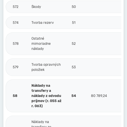
572
Škody
50
574
Tvorba rezerv
51
Ostatné
578
mimoriadne
52
náklady
Tvorba opravných
579
53
položiek
Náklady na
transfery a
58
náklady z odvodu
54
80 789,24
príjmov (r. 055 až
r. 063)
Náklady na