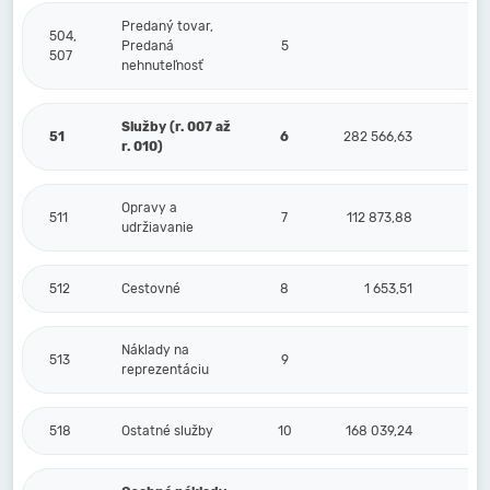
Predaný tovar,
504,
Predaná
5
507
nehnuteľnosť
Služby (r. 007 až
51
6
282 566,63
r. 010)
Opravy a
511
7
112 873,88
udržiavanie
512
Cestovné
8
1 653,51
Náklady na
513
9
reprezentáciu
518
Ostatné služby
10
168 039,24