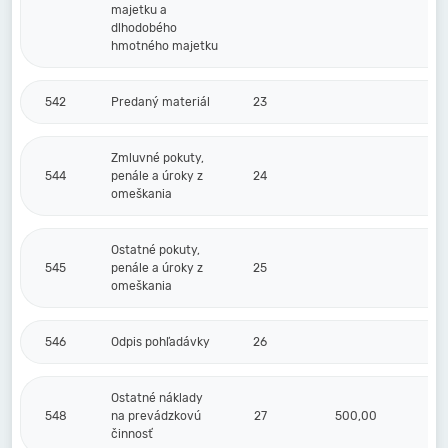
majetku a
dlhodobého
hmotného majetku
542
Predaný materiál
23
Zmluvné pokuty,
544
penále a úroky z
24
omeškania
Ostatné pokuty,
545
penále a úroky z
25
omeškania
546
Odpis pohľadávky
26
Ostatné náklady
548
na prevádzkovú
27
500,00
činnosť