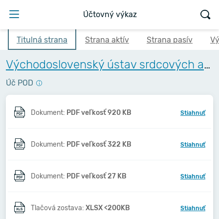
Účtovný výkaz
Titulná strana
Strana aktív
Strana pasív
Vý
Východoslovenský ústav srdcových a cievnych chorôb, a.s.
Úč POD
Dokument:
PDF veľkosť 920 KB
Stiahnuť
Dokument:
PDF veľkosť 322 KB
Stiahnuť
Dokument:
PDF veľkosť 27 KB
Stiahnuť
Tlačová zostava:
XLSX <200KB
Stiahnuť