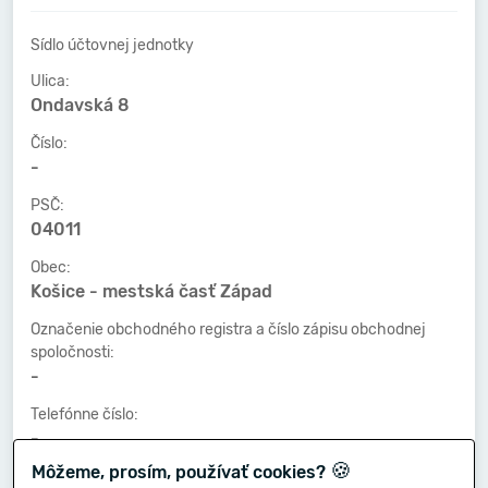
Sídlo účtovnej jednotky
Ulica:
Ondavská 8
Číslo:
-
PSČ:
04011
Obec:
Košice - mestská časť Západ
Označenie obchodného registra a číslo zápisu obchodnej
spoločnosti:
-
Telefónne číslo:
-
🍪
Môžeme, prosím, používať cookies?
Faxové číslo: