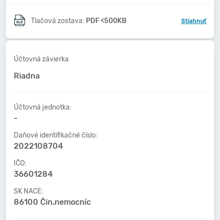
Tlačová zostava:
PDF <500KB
Stiahnuť
Účtovná závierka
Riadna
Účtovná jednotka:
-
Daňové identifikačné číslo:
2022108704
IČO:
36601284
SK NACE:
86100 Čin.nemocníc