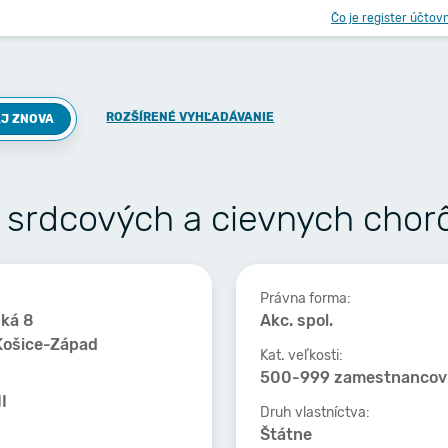
Čo je register účtov
ROZŠÍRENÉ VYHĽADÁVANIE
J ZNOVA
srdcových a cievnych chorô
Právna forma:
ká 8
Akc. spol.
Košice-Západ
Kat. veľkosti:
500-999 zamestnancov
I
Druh vlastníctva:
Štátne