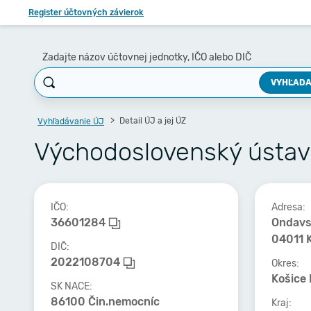
Register účtovných závierok
Zadajte názov účtovnej jednotky, IČO alebo DIČ
VYHĽADA
Detail ÚJ a jej ÚZ
Vyhľadávanie ÚJ
Východoslovenský ústav 
IČO:
Adresa:
36601284
Ondavs
04011 
DIČ:
2022108704
Okres:
Košice I
SK NACE:
86100 Čin.nemocníc
Kraj: