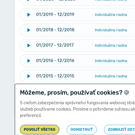
01/2019 - 12/2019
Individuálna riadna
01/2018 - 12/2018
Individuálna riadna
01/2017 - 12/2017
Individuálna riadna
01/2016 - 12/2016
Individuálna riadna
01/2015 - 12/2015
Individuálna riadna
Môžeme, prosím, používať cookies?
01/2014 - 12/2014
🍪
Individuálna riadna
S cieľom zabezpečenia správneho fungovania webovej strá
01/2013 - 12/2013
Individuálna riadna
služieb používame cookies. Prosíme o potvrdenie súhlasu a
preferencií.
POVOLIŤ VŠETKO
ODMIETNUŤ
ZOBRAZIŤ DET