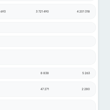
 693
3 721 490
4 201 318
8 838
5 263
47 271
2 280