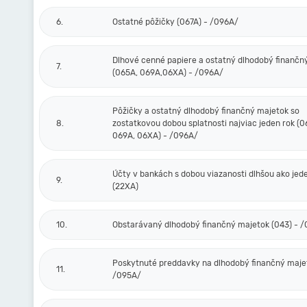
6.
Ostatné pôžičky (067A) - /096A/
Dlhové cenné papiere a ostatný dlhodobý finančn
7.
(065A, 069A,06XA) - /096A/
Pôžičky a ostatný dlhodobý finančný majetok so
8.
zostatkovou dobou splatnosti najviac jeden rok (0
069A, 06XA) - /096A/
Účty v bankách s dobou viazanosti dlhšou ako jed
9.
(22XA)
10.
Obstarávaný dlhodobý finančný majetok (043) - 
Poskytnuté preddavky na dlhodobý finančný majet
11.
/095A/