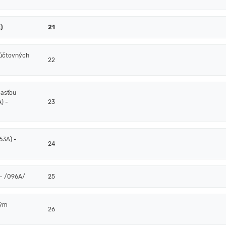
)
21
 účtovných
22
časťou
) -
23
63A) -
24
- /096A/
25
ným
26