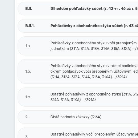
B.II.
Dlhodobé pohľadávky súčet (r. 42 + r. 46 až r. 
B.II.1.
Pohľadávky z obchodného styku súčet (r. 43 až
Pohľadávky z obchodného styku voči prepojený
1.a.
jednotkám (311A, 312A, 313A, 314A, 315A, 31XA) - 
Pohľadávky z obchodného styku v rámci podielove
1.b.
okrem pohľadávok voči prepojeným účtovným je
(311A, 312A, 313A, 314A, 315A, 31XA) - /391A/
Ostatné pohľadávky z obchodného styku (311A, 312
1.c.
314A, 315A, 31XA) - /391A/
2.
Čistá hodnota zákazky (316A)
Ostatné pohľadávky voči prepojeným účtovným 
3.