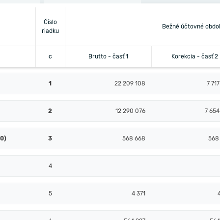
Číslo
Bežné účtovné obdo
riadku
c
Brutto - časť 1
Korekcia - časť 2
1
22 209 108
7 71
2
12 290 076
7 654
10)
3
568 668
568
4
5
4 371