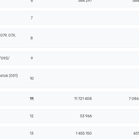
6
564 297
564
7
079, 07X,
8
 /093/
9
etok (051)
10
11
11 721 408
7 086
12
53 966
13
1 455 150
651