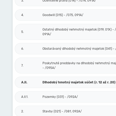
3.
Oceniteľné práva (014) - /074, 091A/
4.
Goodwill (015) - /075, 091A/
Ostatný dlhodobý nehmotný majetok (019, 01X) - /
5.
091A/
6.
Obstarávaný dlhodobý nehmotný majetok (041) -
Poskytnuté preddavky na dlhodobý nehmotný maj
7.
- /095A/
A.II.
Dlhodobý hmotný majetok súčet (r. 12 až r. 20)
A.II.1.
Pozemky (031) - /092A/
2.
Stavby (021) - /081, 092A/