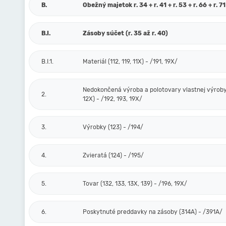
B.
Obežný majetok r. 34 + r. 41 + r. 53 + r. 66 + r. 71
B.I.
Zásoby súčet (r. 35 až r. 40)
B.I.1.
Materiál (112, 119, 11X) - /191, 19X/
Nedokončená výroba a polotovary vlastnej výroby 
2.
12X) - /192, 193, 19X/
3.
Výrobky (123) - /194/
4.
Zvieratá (124) - /195/
5.
Tovar (132, 133, 13X, 139) - /196, 19X/
6.
Poskytnuté preddavky na zásoby (314A) - /391A/