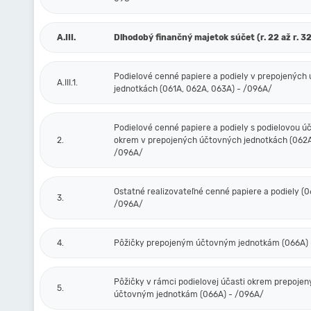
A.III.
Dlhodobý finančný majetok súčet (r. 22 až r. 32
Podielové cenné papiere a podiely v prepojených
A.III.1.
jednotkách (061A, 062A, 063A) - /096A/
Podielové cenné papiere a podiely s podielovou ú
2.
okrem v prepojených účtovných jednotkách (062A
/096A/
Ostatné realizovateľné cenné papiere a podiely (0
3.
/096A/
4.
Pôžičky prepojeným účtovným jednotkám (066A) 
Pôžičky v rámci podielovej účasti okrem prepoje
5.
účtovným jednotkám (066A) - /096A/