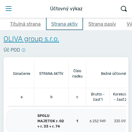
Účtovný výkaz
Titulná strana
Strana aktív
Strana pasív
Vý
OLIVA group s.r.o.
Úč POD
Číslo
Označenie
STRANA AKTÍV
Bežné účtovné ob
riadku
Brutto -
Korekcia
a
b
c
časť 1
- časť 2
SPOLU
MAJETOK r. 02
1
6 252 949
335 093
+ r. 33 + r. 74