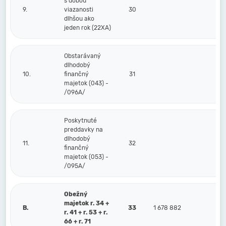
s dobou
9.
viazanosti
30
dlhšou ako
jeden rok (22XA)
Obstarávaný
dlhodobý
10.
finančný
31
majetok (043) -
/096A/
Poskytnuté
preddavky na
dlhodobý
11.
32
finančný
majetok (053) -
/095A/
Obežný
majetok r. 34 +
B.
33
1 678 882
r. 41 + r. 53 + r.
66 + r. 71