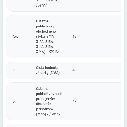
315A, 31XA) -
/391A/
Ostatné
pohľadávky z
obchodného
1.c.
styku (311A,
45
312A, 313A,
314A, 315A,
31XA) - /391A/
Čistá hodnota
2.
46
zákazky (316A)
Ostatné
pohľadávky voči
prepojeným
3.
47
účtovným
jednotkám
(351A) - /391A/