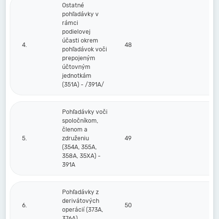
Ostatné
pohľadávky v
rámci
podielovej
účasti okrem
4.
48
pohľadávok voči
prepojeným
účtovným
jednotkám
(351A) - /391A/
Pohľadávky voči
spoločníkom,
členom a
5.
združeniu
49
(354A, 355A,
358A, 35XA) -
391A
Pohľadávky z
derivátových
6.
50
operácií (373A,
376A)