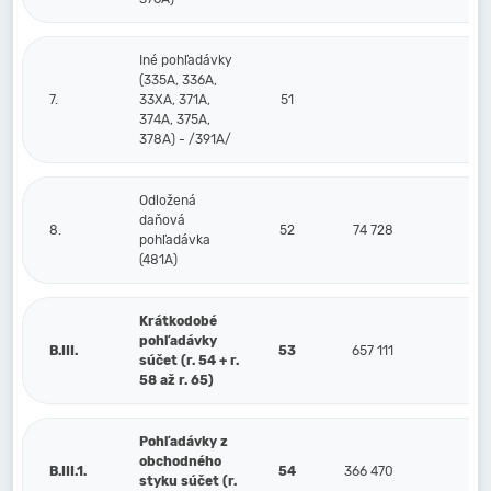
Iné pohľadávky
(335A, 336A,
7.
33XA, 371A,
51
374A, 375A,
378A) - /391A/
Odložená
daňová
8.
52
74 728
pohľadávka
(481A)
Krátkodobé
pohľadávky
B.III.
53
657 111
súčet (r. 54 + r.
58 až r. 65)
Pohľadávky z
obchodného
B.III.1.
54
366 470
styku súčet (r.