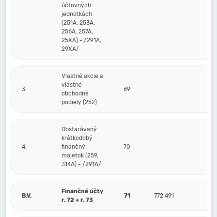
účtovných
jednotkách
(251A, 253A,
256A, 257A,
25XA) - /291A,
29XA/
Vlastné akcie a
vlastné
3.
69
obchodné
podiely (252)
Obstarávaný
krátkodobý
4.
finančný
70
majetok (259,
314A) - /291A/
Finančné účty
B.V.
71
772 491
r. 72 + r. 73