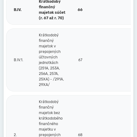
Krátkodobý
finančný
B.IV.
66
majetok súčet
(r. 67 až r. 70)
Krátkodobý
finančný
majetok v
prepojených
účtovných
B.IV.1.
67
jednotkách
(251A, 253A,
256A, 257A,
25XA) - /291A,
29XA/
Krátkodobý
finančný
majetok bez
krátkodobého
finančného
majetku v
2.
prepojených
68