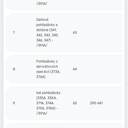
/391A/
Daňové
pohľadávky a
dotácie (341,
7.
63
342, 343, 345,
346, 347) -
/391A/
Pohľadávky z
derivátových
8.
64
operácií (373A,
376A)
Iné pohľadávky
(335A, 33XA,
9.
371A, 374A,
65
290 641
375A, 378A) -
/391A/