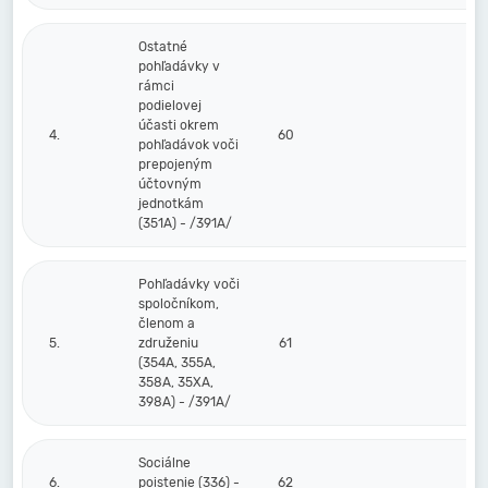
Ostatné
pohľadávky v
rámci
podielovej
účasti okrem
4.
60
pohľadávok voči
prepojeným
účtovným
jednotkám
(351A) - /391A/
Pohľadávky voči
spoločníkom,
členom a
5.
združeniu
61
(354A, 355A,
358A, 35XA,
398A) - /391A/
Sociálne
6.
poistenie (336) -
62