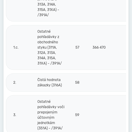
313A, 314A,
315A, 31XA) -
/391A/
Ostatné
pohľadávky z
obchodného
1.c.
styku (311A,
57
366 470
312A, 313A,
314A, 315A,
31XA) - /391A/
Čistá hodnota
2.
58
zákazky (316A)
Ostatné
pohľadávky voči
prepojeným
3.
59
účtovným
jednotkám
(351A) - /391A/