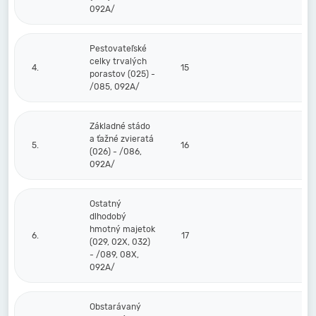
092A/
Pestovateľské
celky trvalých
4.
15
porastov (025) -
/085, 092A/
Základné stádo
a ťažné zvieratá
5.
16
(026) - /086,
092A/
Ostatný
dlhodobý
hmotný majetok
6.
17
(029, 02X, 032)
- /089, 08X,
092A/
Obstarávaný