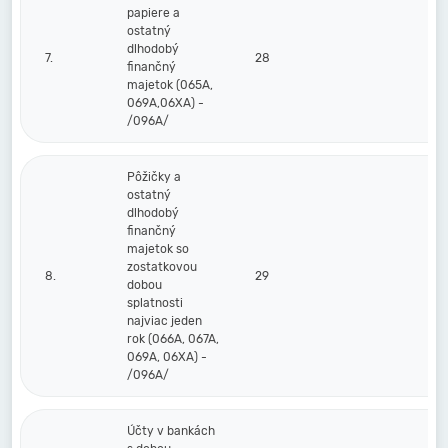
papiere a
ostatný
dlhodobý
7.
28
finančný
majetok (065A,
069A,06XA) -
/096A/
Pôžičky a
ostatný
dlhodobý
finančný
majetok so
zostatkovou
8.
29
dobou
splatnosti
najviac jeden
rok (066A, 067A,
069A, 06XA) -
/096A/
Účty v bankách