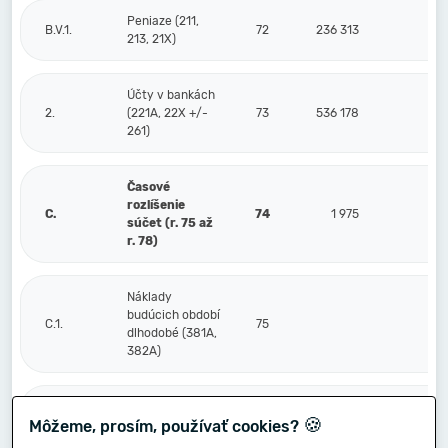
Peniaze (211,
B.V.1.
72
236 313
213, 21X)
Účty v bankách
2.
(221A, 22X +/-
73
536 178
261)
Časové
rozlíšenie
C.
74
1 975
súčet (r. 75 až
r. 78)
Náklady
budúcich období
C.1.
75
dlhodobé (381A,
382A)
Náklady
🍪
Môžeme, prosím, používať cookies?
budúcich období
2.
76
1 975
krátkodobé