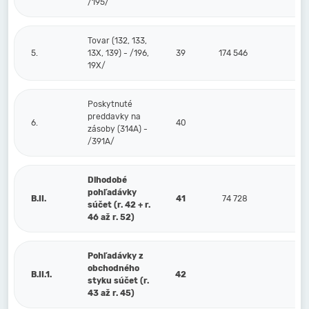
/195/
Tovar (132, 133,
5.
13X, 139) - /196,
39
174 546
19X/
Poskytnuté
preddavky na
6.
40
zásoby (314A) -
/391A/
Dlhodobé
pohľadávky
B.II.
41
74 728
súčet (r. 42 + r.
46 až r. 52)
Pohľadávky z
obchodného
B.II.1.
42
styku súčet (r.
43 až r. 45)