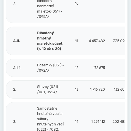
dlhodobý
7.
10
nehmotný
majetok (051) -
/095A/
Dlhodobý
hmotný
A.II.
11
4 457 482
335 093
majetok súčet
(r. 12 až r. 20)
Pozemky (031) -
A.II.1.
12
172 675
/092A/
Stavby (021) -
2.
13
1 716 920
132 605
/081, 092A/
Samostatné
hnuteľné veci a
súbory
3.
14
1 291 112
202 488
hnuteľných vecí
(022) - /082,