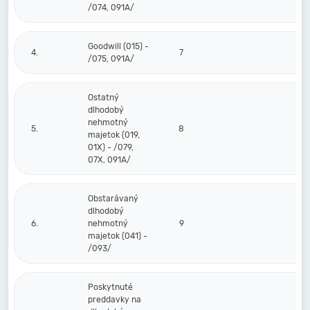
/074, 091A/
Goodwill (015) -
4.
7
/075, 091A/
Ostatný
dlhodobý
nehmotný
5.
8
majetok (019,
01X) - /079,
07X, 091A/
Obstarávaný
dlhodobý
6.
nehmotný
9
majetok (041) -
/093/
Poskytnuté
preddavky na