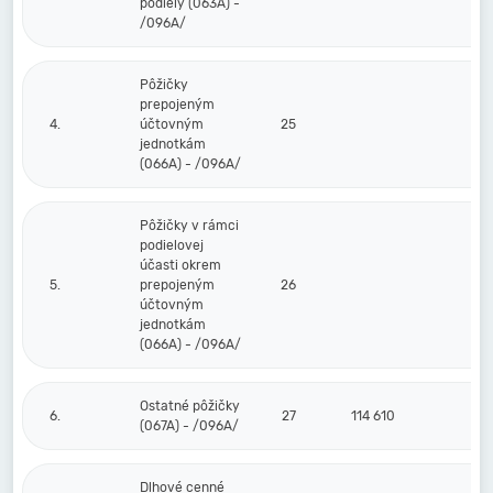
podiely (063A) -
/096A/
Pôžičky
prepojeným
4.
účtovným
25
jednotkám
(066A) - /096A/
Pôžičky v rámci
podielovej
účasti okrem
5.
prepojeným
26
účtovným
jednotkám
(066A) - /096A/
Ostatné pôžičky
6.
27
114 610
(067A) - /096A/
Dlhové cenné