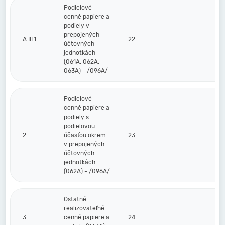
Podielové
cenné papiere a
podiely v
prepojených
A.III.1.
22
účtovných
jednotkách
(061A, 062A,
063A) - /096A/
Podielové
cenné papiere a
podiely s
podielovou
2.
účasťou okrem
23
v prepojených
účtovných
jednotkách
(062A) - /096A/
Ostatné
realizovateľné
3.
cenné papiere a
24