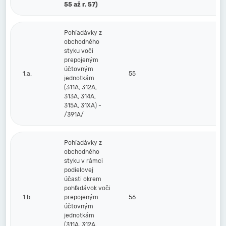
55 až r. 57)
Pohľadávky z
obchodného
styku voči
prepojeným
účtovným
1.a.
55
jednotkám
(311A, 312A,
313A, 314A,
315A, 31XA) -
/391A/
Pohľadávky z
obchodného
styku v rámci
podielovej
účasti okrem
pohľadávok voči
1.b.
prepojeným
56
účtovným
jednotkám
(311A, 312A,