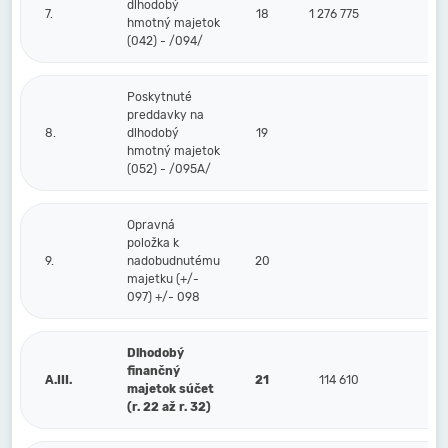
dlhodobý
7.
18
1 276 775
hmotný majetok
(042) - /094/
Poskytnuté
preddavky na
8.
dlhodobý
19
hmotný majetok
(052) - /095A/
Opravná
položka k
9.
nadobudnutému
20
majetku (+/-
097) +/- 098
Dlhodobý
finančný
A.III.
21
114 610
majetok súčet
(r. 22 až r. 32)