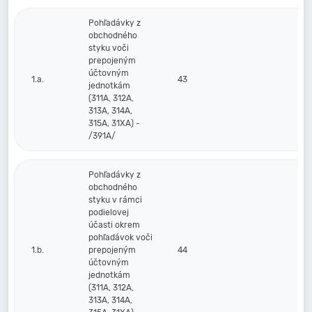
Pohľadávky z
obchodného
styku voči
prepojeným
účtovným
1.a.
43
jednotkám
(311A, 312A,
313A, 314A,
315A, 31XA) -
/391A/
Pohľadávky z
obchodného
styku v rámci
podielovej
účasti okrem
pohľadávok voči
1.b.
prepojeným
44
účtovným
jednotkám
(311A, 312A,
313A, 314A,