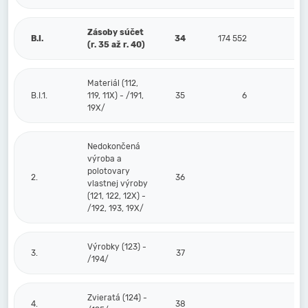
Zásoby súčet
B.I.
34
174 552
(r. 35 až r. 40)
Materiál (112,
B.I.1.
119, 11X) - /191,
35
6
19X/
Nedokončená
výroba a
polotovary
2.
36
vlastnej výroby
(121, 122, 12X) -
/192, 193, 19X/
Výrobky (123) -
3.
37
/194/
Zvieratá (124) -
4.
38