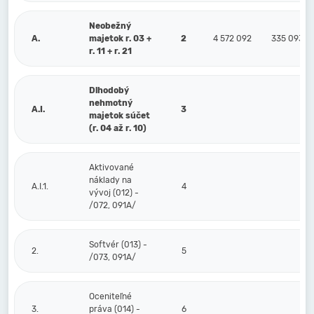
Neobežný
A.
majetok r. 03 +
2
4 572 092
335 093
r. 11 + r. 21
Dlhodobý
nehmotný
A.I.
3
majetok súčet
(r. 04 až r. 10)
Aktivované
náklady na
A.I.1.
4
vývoj (012) -
/072, 091A/
Softvér (013) -
2.
5
/073, 091A/
Oceniteľné
3.
práva (014) -
6