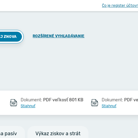
Čo je register účtov
ROZŠÍRENÉ VYHĽADÁVANIE
J ZNOVA
Dokument:
PDF veľkosť 801 KB
Dokument:
PDF ve
Stiahnuť
Stiahnuť
na pasív
Výkaz ziskov a strát