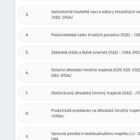
Samostatné hnuteľné veci a súbory hnuteľných vec
3.
/082, 092A/
4.
Pestovateľské celky trvalých porastov (025) - /0
5.
Základné stádo a ťažné zvieratá (026) - /086, 09
Ostatný dlhodobý hmotný majetok (029, 02X, 032)
6.
08X, 092A/
7.
Obstarávaný dlhodobý hmotný majetok (042) - /
Poskytnuté preddavky na dlhodobý hmotný majeto
8.
/095A/
Opravná položka k nadobudnutému majetku (+/- 0
9.
098