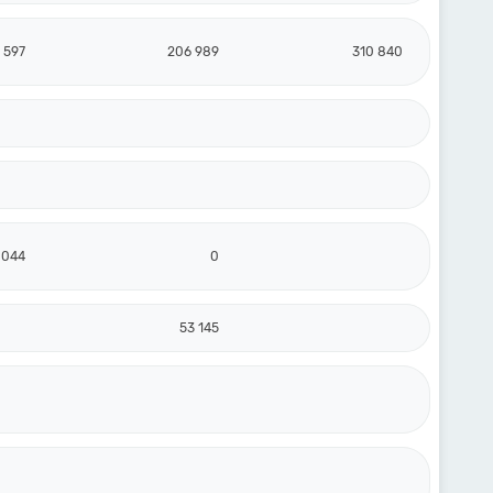
9 597
206 989
310 840
 044
0
53 145