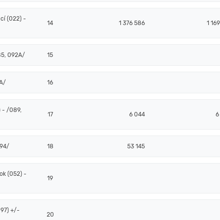
í (022) -
14
1 376 586
1 16
85, 092A/
15
2A/
16
 - /089,
17
6 044
6
094/
18
53 145
k (052) -
19
97) +/-
20