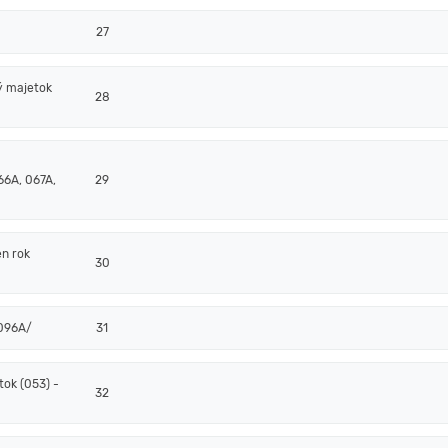
27
ý majetok
28
66A, 067A,
29
en rok
30
/096A/
31
ok (053) -
32