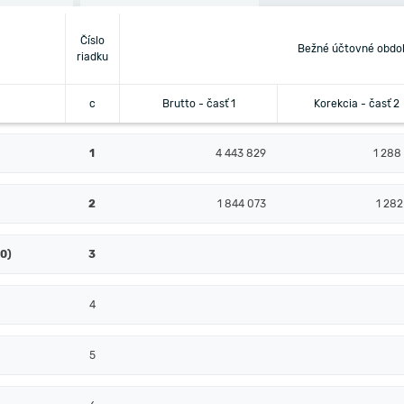
Číslo
Bežné účtovné obdo
riadku
c
Brutto - časť 1
Korekcia - časť 2
1
4 443 829
1 288
2
1 844 073
1 282
10)
3
4
5