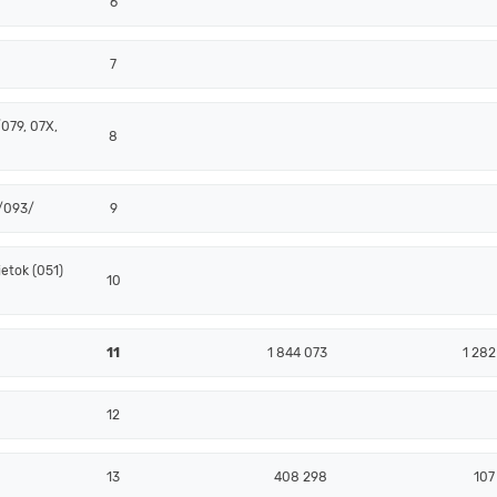
6
7
079, 07X,
8
 /093/
9
etok (051)
10
11
1 844 073
1 282
12
13
408 298
107