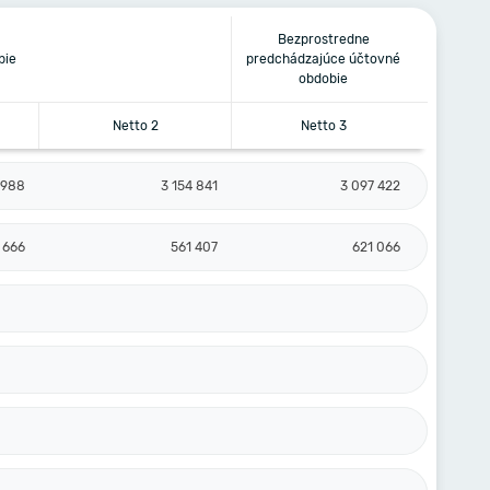
Bezprostredne
bie
predchádzajúce účtovné
obdobie
Netto 2
Netto 3
 988
3 154 841
3 097 422
 666
561 407
621 066