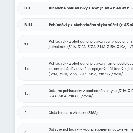
B.II.
Dlhodobé pohľadávky súčet (r. 42 + r. 46 až r. 
B.II.1.
Pohľadávky z obchodného styku súčet (r. 43 až
Pohľadávky z obchodného styku voči prepojený
1.a.
jednotkám (311A, 312A, 313A, 314A, 315A, 31XA) - 
Pohľadávky z obchodného styku v rámci podielove
1.b.
okrem pohľadávok voči prepojeným účtovným je
(311A, 312A, 313A, 314A, 315A, 31XA) - /391A/
Ostatné pohľadávky z obchodného styku (311A, 312
1.c.
314A, 315A, 31XA) - /391A/
2.
Čistá hodnota zákazky (316A)
Ostatné pohľadávky voči prepojeným účtovným 
3.