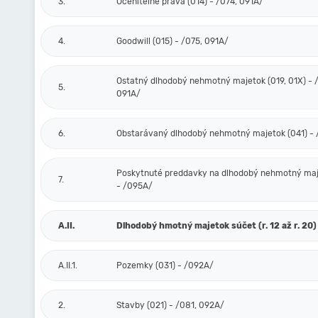
3.
Oceniteľné práva (014) - /074, 091A/
4.
Goodwill (015) - /075, 091A/
Ostatný dlhodobý nehmotný majetok (019, 01X) - /
5.
091A/
6.
Obstarávaný dlhodobý nehmotný majetok (041) -
Poskytnuté preddavky na dlhodobý nehmotný maj
7.
- /095A/
A.II.
Dlhodobý hmotný majetok súčet (r. 12 až r. 20)
A.II.1.
Pozemky (031) - /092A/
2.
Stavby (021) - /081, 092A/