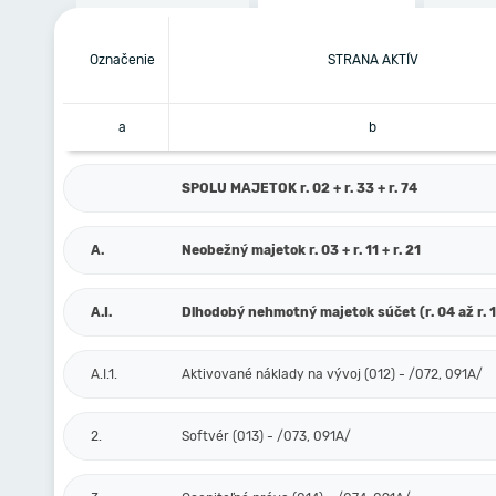
Označenie
STRANA AKTÍV
a
b
SPOLU MAJETOK r. 02 + r. 33 + r. 74
A.
Neobežný majetok r. 03 + r. 11 + r. 21
A.I.
Dlhodobý nehmotný majetok súčet (r. 04 až r. 
A.I.1.
Aktivované náklady na vývoj (012) - /072, 091A/
2.
Softvér (013) - /073, 091A/