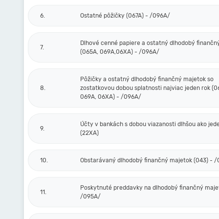
6.
Ostatné pôžičky (067A) - /096A/
Dlhové cenné papiere a ostatný dlhodobý finančn
7.
(065A, 069A,06XA) - /096A/
Pôžičky a ostatný dlhodobý finančný majetok so
8.
zostatkovou dobou splatnosti najviac jeden rok (0
069A, 06XA) - /096A/
Účty v bankách s dobou viazanosti dlhšou ako jed
9.
(22XA)
10.
Obstarávaný dlhodobý finančný majetok (043) - 
Poskytnuté preddavky na dlhodobý finančný majet
11.
/095A/