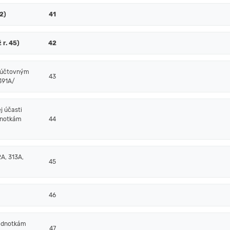
52)
41
 r. 45)
42
m účtovným
43
/391A/
j účasti
dnotkám
44
A, 313A,
45
46
jednotkám
47