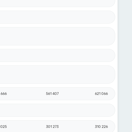
 666
561 407
621 066
 025
301 273
310 226