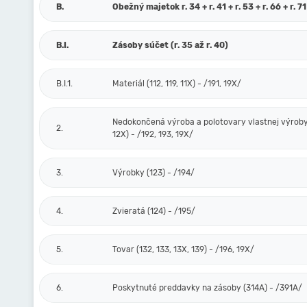
B.
Obežný majetok r. 34 + r. 41 + r. 53 + r. 66 + r. 71
B.I.
Zásoby súčet (r. 35 až r. 40)
B.I.1.
Materiál (112, 119, 11X) - /191, 19X/
Nedokončená výroba a polotovary vlastnej výroby 
2.
12X) - /192, 193, 19X/
3.
Výrobky (123) - /194/
4.
Zvieratá (124) - /195/
5.
Tovar (132, 133, 13X, 139) - /196, 19X/
6.
Poskytnuté preddavky na zásoby (314A) - /391A/