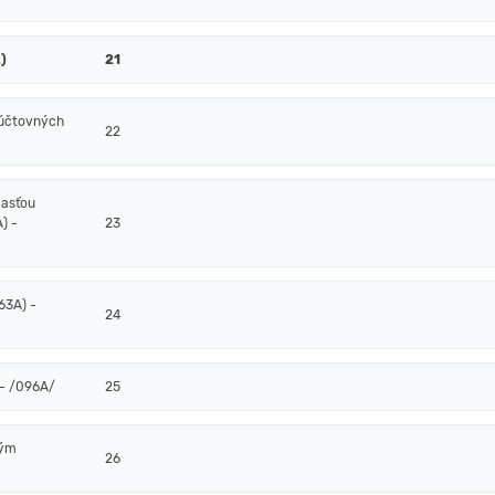
)
21
 účtovných
22
časťou
) -
23
63A) -
24
- /096A/
25
ným
26