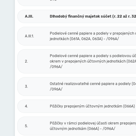
A.III.
Dlhodobý finančný majetok súčet (r. 22 až r. 32
Podielové cenné papiere a podiely v prepojených
A.III.1.
jednotkách (061A, 062A, 063A) - /096A/
Podielové cenné papiere a podiely s podielovou ú
2.
okrem v prepojených účtovných jednotkách (062A
/096A/
Ostatné realizovateľné cenné papiere a podiely (0
3.
/096A/
4.
Pôžičky prepojeným účtovným jednotkám (066A) 
Pôžičky v rámci podielovej účasti okrem prepoje
5.
účtovným jednotkám (066A) - /096A/