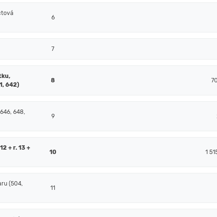
čtová
6
7
tku,
8
7
1, 642)
 646, 648,
9
2 + r. 13 +
10
1 51
ru (504,
11