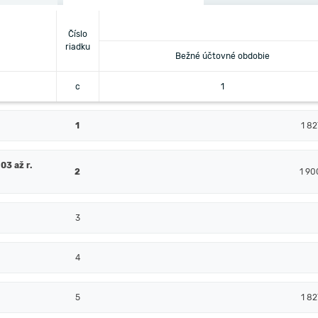
Číslo
riadku
Bežné účtovné obdobie
c
1
1
1 82
03 až r.
2
1 90
3
4
5
1 82