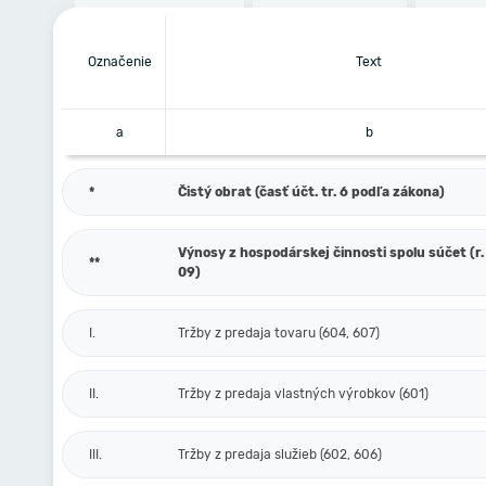
Označenie
Text
a
b
*
Čistý obrat (časť účt. tr. 6 podľa zákona)
Výnosy z hospodárskej činnosti spolu súčet (r. 
**
09)
I.
Tržby z predaja tovaru (604, 607)
II.
Tržby z predaja vlastných výrobkov (601)
III.
Tržby z predaja služieb (602, 606)