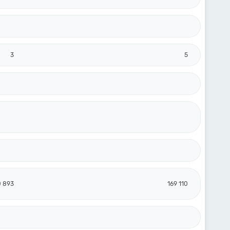
3
5
0 893
169 110