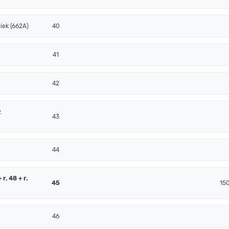
iek (662A)
40
41
42
z
43
44
r. 48 + r.
45
15
46