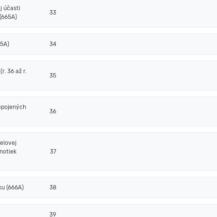
j účasti
33
(665A)
65A)
34
. 36 až r.
35
epojených
36
elovej
notiek
37
ku (666A)
38
39