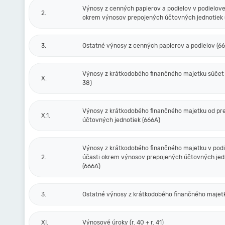
Výnosy z cenných papierov a podielov v podielove
2.
okrem výnosov prepojených účtovných jednotiek 
3.
Ostatné výnosy z cenných papierov a podielov (6
Výnosy z krátkodobého finančného majetku súčet (r
X.
38)
Výnosy z krátkodobého finančného majetku od pr
X.1.
účtovných jednotiek (666A)
Výnosy z krátkodobého finančného majetku v podi
2.
účasti okrem výnosov prepojených účtovných jed
(666A)
3.
Ostatné výnosy z krátkodobého finančného majet
XI.
Výnosové úroky (r. 40 + r. 41)