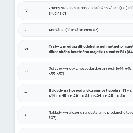
Zmeny stavu vnútroorganizačných zásob (+/-) (ú
IV.
skupina 61)
V.
Aktivácia (účtová skupina 62)
Tržby z predaja dlhodobého nehmotného maje
VI.
dlhodobého hmotného majetku a materiálu (64
Ostatné výnosy z hospodárskej činnosti (644, 645,
VII.
655, 657)
Náklady na hospodársku činnosť spolu r. 11 + r. 1
**
r.14 + r. 15 + r. 20 + r. 21 + r. 24 + r. 25 + r. 26
Náklady vynaložené na obstaranie predaného tova
A.
507)