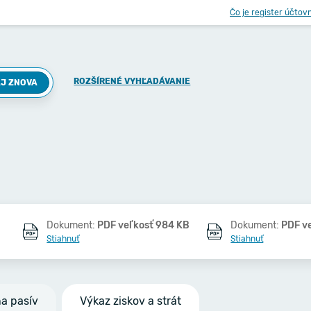
Čo je register účtov
ROZŠÍRENÉ VYHĽADÁVANIE
J ZNOVA
Dokument:
PDF veľkosť 984 KB
Dokument:
PDF v
Stiahnuť
Stiahnuť
na pasív
Výkaz ziskov a strát