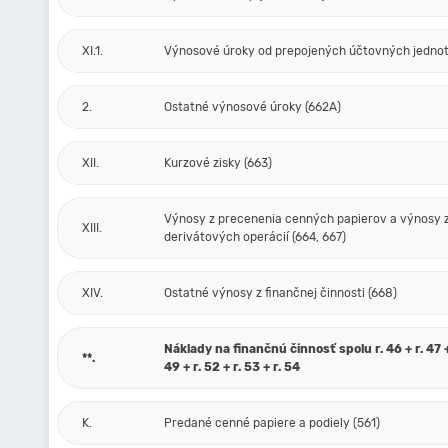
XI.1.
Výnosové úroky od prepojených účtovných jednot
2.
Ostatné výnosové úroky (662A)
XII.
Kurzové zisky (663)
Výnosy z precenenia cenných papierov a výnosy 
XIII.
derivátových operácií (664, 667)
XIV.
Ostatné výnosy z finančnej činnosti (668)
Náklady na finančnú činnosť spolu r. 46 + r. 47 + 
**.
49 + r. 52 + r. 53 + r. 54
K.
Predané cenné papiere a podiely (561)