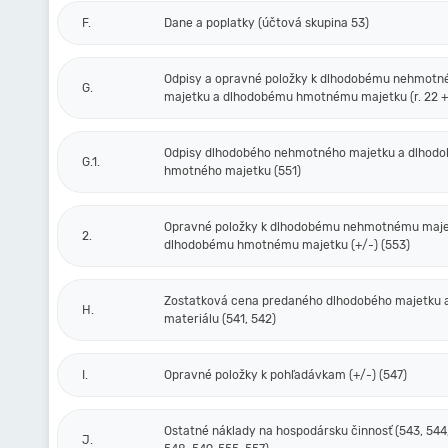
F.
Dane a poplatky (účtová skupina 53)
Odpisy a opravné položky k dlhodobému nehmot
G.
majetku a dlhodobému hmotnému majetku (r. 22 + 
Odpisy dlhodobého nehmotného majetku a dlhod
G.1.
hmotného majetku (551)
Opravné položky k dlhodobému nehmotnému maje
2.
dlhodobému hmotnému majetku (+/-) (553)
Zostatková cena predaného dlhodobého majetku 
H.
materiálu (541, 542)
I.
Opravné položky k pohľadávkam (+/-) (547)
Ostatné náklady na hospodársku činnosť (543, 544,
J.