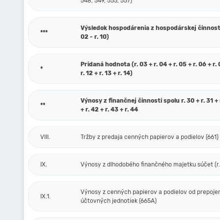
548, 549, 555, 557)
Výsledok hospodárenia z hospodárskej činnosti 
***
02 - r. 10)
Pridaná hodnota (r. 03 + r. 04 + r. 05 + r. 06 + r. 0
*
r. 12 + r. 13 + r. 14)
Výnosy z finančnej činnosti spolu r. 30 + r. 31 + r
**
+ r. 42 + r. 43 + r. 44
VIII.
Tržby z predaja cenných papierov a podielov (661)
IX.
Výnosy z dlhodobého finančného majetku súčet (r. 
Výnosy z cenných papierov a podielov od prepoje
IX.1.
účtovných jednotiek (665A)