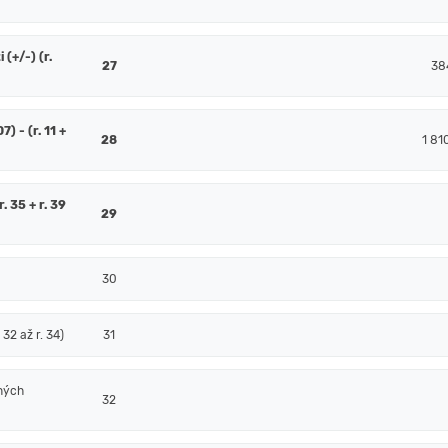
(+/-) (r.
27
38
7) - (r. 11 +
28
1 81
. 35 + r. 39
29
30
32 až r. 34)
31
ných
32