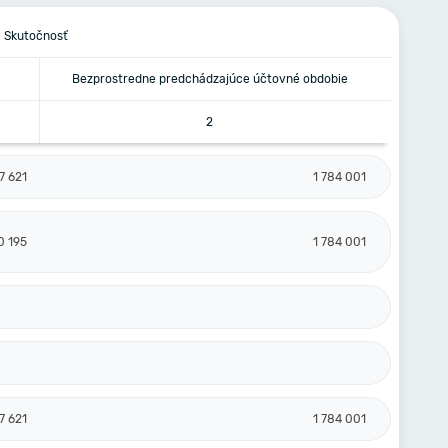
Skutočnosť
Bezprostredne predchádzajúce účtovné obdobie
2
7 621
1 784 001
0 195
1 784 001
7 621
1 784 001