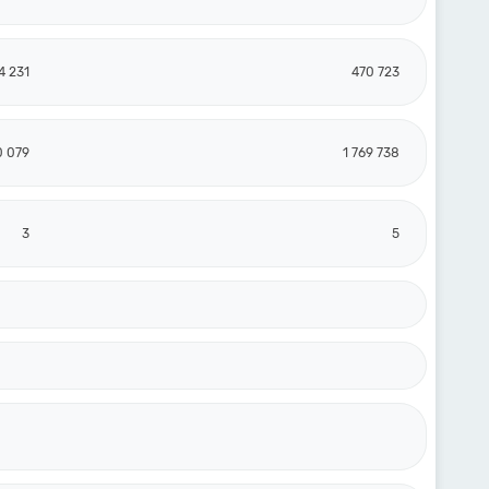
4 231
470 723
0 079
1 769 738
3
5