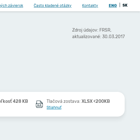
|
SK
ných závierok
Často kladené otázky
Kontakty
ENG
Zdroj údajov: FRSR,
aktualizované: 30.03.2017
eľkosť 428 KB
Tlačová zostava:
XLSX <200KB
Stiahnuť