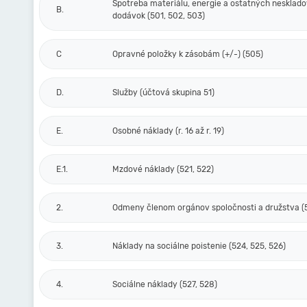
Spotreba materiálu, energie a ostatných nesklad
B.
dodávok (501, 502, 503)
C
Opravné položky k zásobám (+/-) (505)
D.
Služby (účtová skupina 51)
E.
Osobné náklady (r. 16 až r. 19)
E.1.
Mzdové náklady (521, 522)
2.
Odmeny členom orgánov spoločnosti a družstva (
3.
Náklady na sociálne poistenie (524, 525, 526)
4.
Sociálne náklady (527, 528)