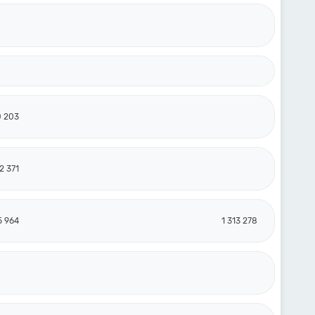
0 203
2 371
5 964
1 313 278