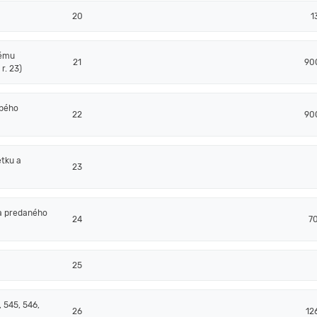
20
1
nému
21
90
r. 23)
obého
22
90
tku a
23
a predaného
24
7
25
 545, 546,
26
12