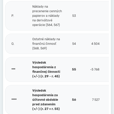
Náklady na
precenenie cenných
P.
papierov a náklady
53
na derivátové
operácie (564, 567)
Ostatné náklady na
Q.
finančnú činnosť
54
4 504
(568, 569)
Výsledok
hospodárenia z
***
55
-5 768
finančnej činnosti
(+/-) (r. 29 - r. 45)
Výsledok
hospodárenia za
****
účtovné obdobie
56
7 527
pred zdanením
(+/-) (r. 27 + r. 55)