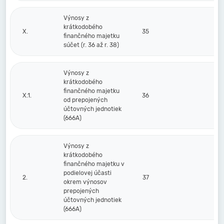
Výnosy z
krátkodobého
X.
35
finančného majetku
súčet (r. 36 až r. 38)
Výnosy z
krátkodobého
finančného majetku
X.1.
36
od prepojených
účtovných jednotiek
(666A)
Výnosy z
krátkodobého
finančného majetku v
podielovej účasti
2.
37
okrem výnosov
prepojených
účtovných jednotiek
(666A)