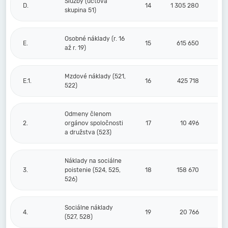
Služby (účtová
D.
14
1 305 280
skupina 51)
Osobné náklady (r. 16
E.
15
615 650
až r. 19)
Mzdové náklady (521,
E.1.
16
425 718
522)
Odmeny členom
2.
orgánov spoločnosti
17
10 496
a družstva (523)
Náklady na sociálne
3.
poistenie (524, 525,
18
158 670
526)
Sociálne náklady
4.
19
20 766
(527, 528)