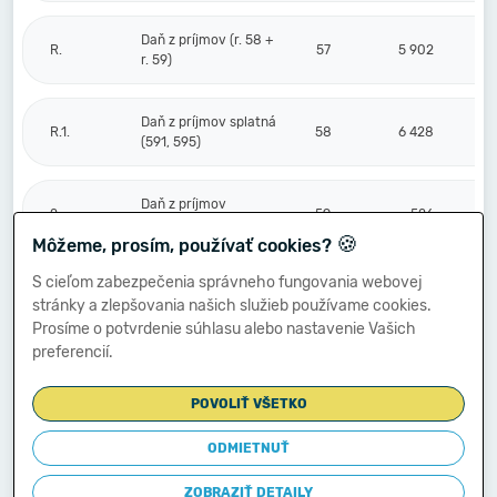
Daň z príjmov (r. 58 +
R.
57
5 902
r. 59)
Daň z príjmov splatná
R.1.
58
6 428
(591, 595)
Daň z príjmov
2.
59
-526
odložená (+/-) (592)
🍪
Môžeme, prosím, používať cookies?
S cieľom zabezpečenia správneho fungovania webovej
Prevod podielov na
stránky a zlepšovania našich služieb používame cookies.
výsledku
S.
hospodárenia
60
Prosíme o potvrdenie súhlasu alebo nastavenie Vašich
spoločníkom (+/-
preferencií.
596)
POVOLIŤ VŠETKO
Výsledok
hospodárenia za
ODMIETNUŤ
****
účtovné obdobie po
61
1 625
zdanení (+/-) (r. 56
ZOBRAZIŤ DETAILY