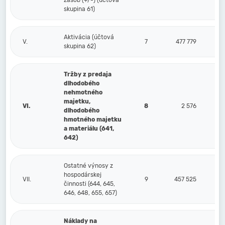
zásob (+/-) (účtová
skupina 61)
Aktivácia (účtová
V.
7
477 779
skupina 62)
Tržby z predaja
dlhodobého
nehmotného
majetku,
VI.
8
2 576
dlhodobého
hmotného majetku
a materiálu (641,
642)
Ostatné výnosy z
hospodárskej
VII.
9
457 525
činnosti (644, 645,
646, 648, 655, 657)
Náklady na