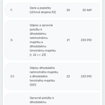
Dane a poplatky
F.
20
20 669
(účtová skupina 53)
Odpisy a opravné
položky k
dlhodobému
nehmotnému
G.
21
233 092
majetku a
dlhodobému
hmotnému majetku
(r. 22 + r. 23)
Odpisy dlhodobého
nehmotného majetku
G.1.
a dlhodobého
22
233 092
hmotného majetku
(551)
Opravné položky k
dlhodobému