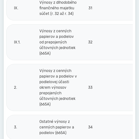
Výnosy z dlhodobého
IX.
finančného majetku
31
súčet (r. 32 až r. 34)
Výnosy z cenných
papierov a podielov
IX.1.
od prepojených
32
účtovných jednotiek
(665A)
Výnosy z cenných
papierov a podielov v
podielovej účasti
2.
okrem výnosov
33
prepojených
účtovných jednotiek
(665A)
Ostatné výnosy z
3.
cenných papierov a
34
podielov (665A)