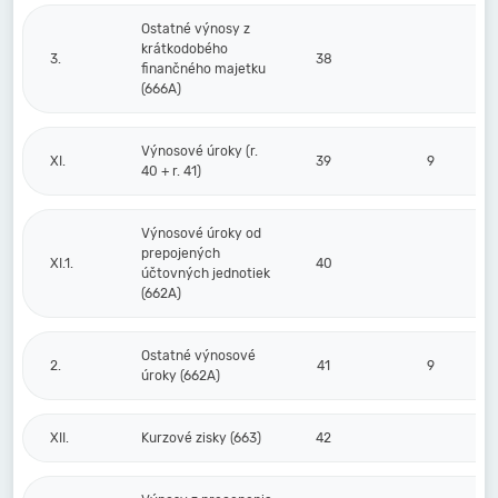
Ostatné výnosy z
krátkodobého
3.
38
finančného majetku
(666A)
Výnosové úroky (r.
XI.
39
9
40 + r. 41)
Výnosové úroky od
prepojených
XI.1.
40
účtovných jednotiek
(662A)
Ostatné výnosové
2.
41
9
úroky (662A)
XII.
Kurzové zisky (663)
42