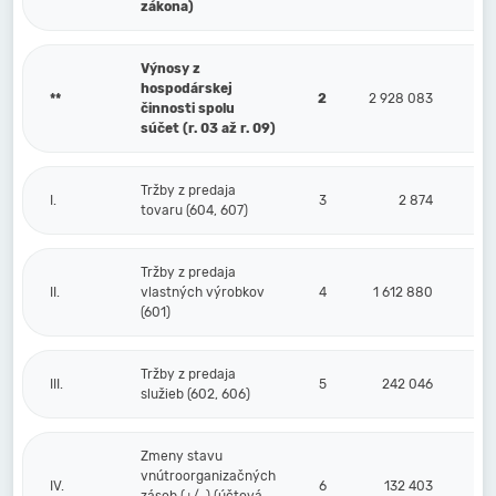
zákona)
Výnosy z
hospodárskej
**
2
2 928 083
činnosti spolu
súčet (r. 03 až r. 09)
Tržby z predaja
I.
3
2 874
tovaru (604, 607)
Tržby z predaja
II.
vlastných výrobkov
4
1 612 880
(601)
Tržby z predaja
III.
5
242 046
služieb (602, 606)
Zmeny stavu
vnútroorganizačných
IV.
6
132 403