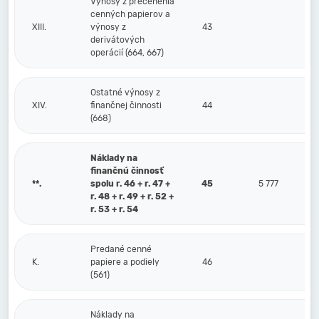
Výnosy z precenenia
cenných papierov a
XIII.
výnosy z
43
derivátových
operácií (664, 667)
Ostatné výnosy z
XIV.
finančnej činnosti
44
(668)
Náklady na
finančnú činnosť
**.
spolu r. 46 + r. 47 +
45
5 777
r. 48 + r. 49 + r. 52 +
r. 53 + r. 54
Predané cenné
K.
papiere a podiely
46
(561)
Náklady na