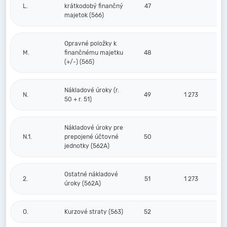
L.
krátkodobý finančný
47
majetok (566)
Opravné položky k
M.
finančnému majetku
48
(+/-) (565)
Nákladové úroky (r.
N.
49
1 273
50 + r. 51)
Nákladové úroky pre
N.1.
prepojené účtovné
50
jednotky (562A)
Ostatné nákladové
2.
51
1 273
úroky (562A)
O.
Kurzové straty (563)
52