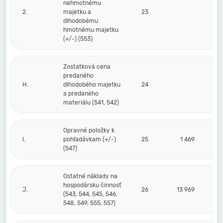
nehmotnému
2.
majetku a
23
dlhodobému
hmotnému majetku
(+/-) (553)
Zostatková cena
predaného
H.
dlhodobého majetku
24
a predaného
materiálu (541, 542)
Opravné položky k
I.
pohľadávkam (+/-)
25
1 469
(547)
Ostatné náklady na
hospodársku činnosť
J.
26
13 969
(543, 544, 545, 546,
548, 549, 555, 557)