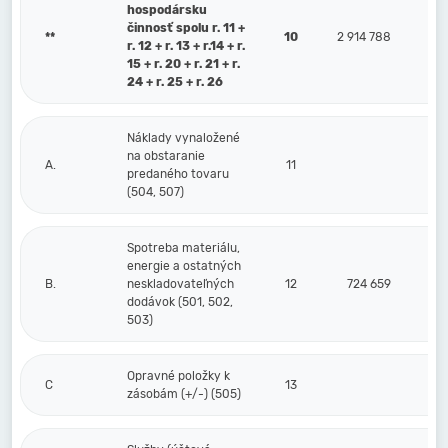
hospodársku
činnosť spolu r. 11 +
**
10
2 914 788
r. 12 + r. 13 + r.14 + r.
15 + r. 20 + r. 21 + r.
24 + r. 25 + r. 26
Náklady vynaložené
na obstaranie
A.
11
predaného tovaru
(504, 507)
Spotreba materiálu,
energie a ostatných
B.
neskladovateľných
12
724 659
dodávok (501, 502,
503)
Opravné položky k
C
13
zásobám (+/-) (505)