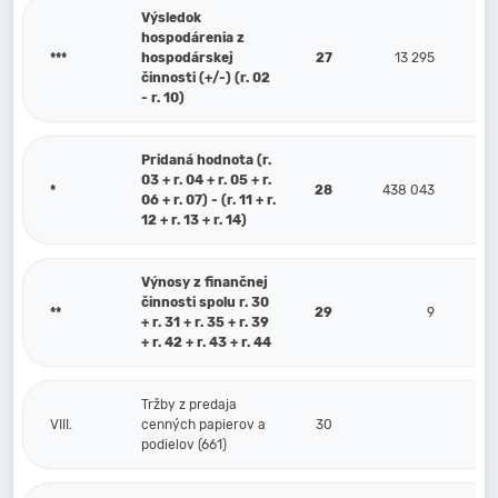
Výsledok
hospodárenia z
***
hospodárskej
27
13 295
činnosti (+/-) (r. 02
- r. 10)
Pridaná hodnota (r.
03 + r. 04 + r. 05 + r.
*
28
438 043
06 + r. 07) - (r. 11 + r.
12 + r. 13 + r. 14)
Výnosy z finančnej
činnosti spolu r. 30
**
29
9
+ r. 31 + r. 35 + r. 39
+ r. 42 + r. 43 + r. 44
Tržby z predaja
VIII.
cenných papierov a
30
podielov (661)