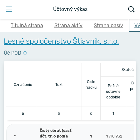
Účtovný výkaz
Titulná strana
Strana aktív
Strana pasív
Vý
Lesné spoločenstvo Štiavnik, s.r.o.
Úč POD
Skutočnos
Číslo
Bezp
Označenie
Text
Bežné
riadku
pred
účtovné
ú
obdobie
o
a
b
c
1
Čistý obrat (časť
*
účt. tr. 6 podľa
1
1 718 932