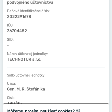
podvojného účtovníctva
Daňové identifikačné číslo:
2022291678
IČO:
36704482
SID:
-
Názov účtovnej jednotky:
TECHNOTUR s.r.o.
Sídlo účtovnej jednotky
Ulica:
Gen. M. R. Štefánika
Číslo:
380/45
🍪
Môžeme, prosím, používať cookies?