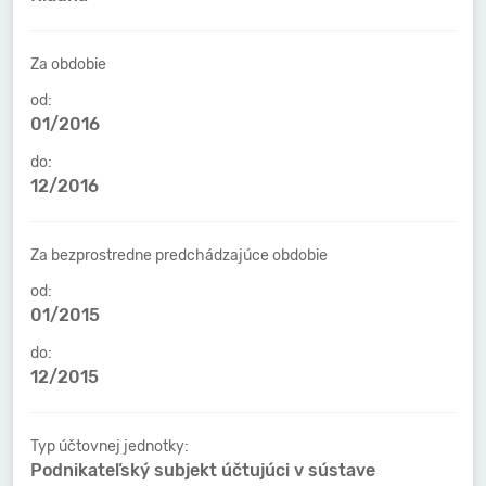
Za obdobie
od:
01/2016
do:
12/2016
Za bezprostredne predchádzajúce obdobie
od:
01/2015
do:
12/2015
Typ účtovnej jednotky:
Podnikateľský subjekt účtujúci v sústave