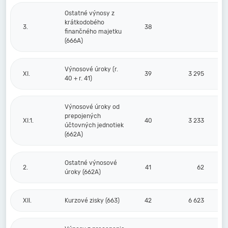
Ostatné výnosy z
krátkodobého
3.
38
finančného majetku
(666A)
Výnosové úroky (r.
XI.
39
3 295
40 + r. 41)
Výnosové úroky od
prepojených
XI.1.
40
3 233
účtovných jednotiek
(662A)
Ostatné výnosové
2.
41
62
úroky (662A)
XII.
Kurzové zisky (663)
42
6 623