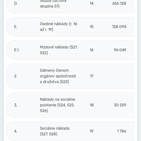
Služby (účtová
D.
14
656 128
skupina 51)
Osobné náklady (r. 16
E.
15
128 094
až r. 19)
Mzdové náklady (521,
E.1.
16
96 049
522)
Odmeny členom
2.
orgánov spoločnosti
17
a družstva (523)
Náklady na sociálne
3.
poistenie (524, 525,
18
30 259
526)
Sociálne náklady
4.
19
1 786
(527, 528)