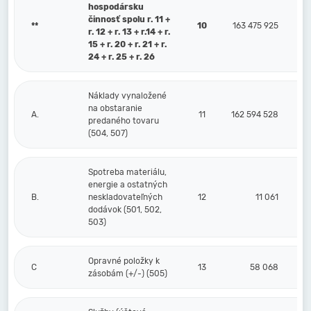
hospodársku
činnosť spolu r. 11 +
**
10
163 475 925
r. 12 + r. 13 + r.14 + r.
15 + r. 20 + r. 21 + r.
24 + r. 25 + r. 26
Náklady vynaložené
na obstaranie
A.
11
162 594 528
predaného tovaru
(504, 507)
Spotreba materiálu,
energie a ostatných
B.
neskladovateľných
12
11 061
dodávok (501, 502,
503)
Opravné položky k
C
13
58 068
zásobám (+/-) (505)