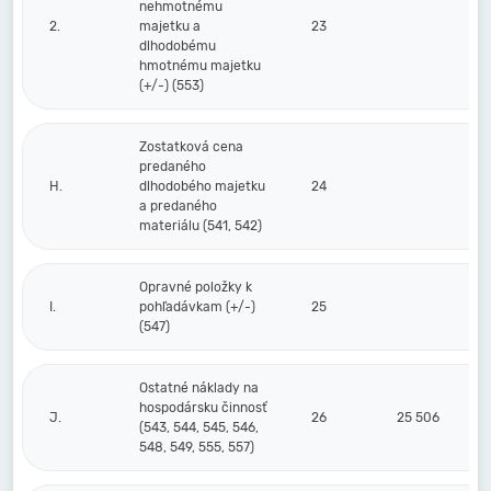
nehmotnému
2.
majetku a
23
dlhodobému
hmotnému majetku
(+/-) (553)
Zostatková cena
predaného
H.
dlhodobého majetku
24
a predaného
materiálu (541, 542)
Opravné položky k
I.
pohľadávkam (+/-)
25
(547)
Ostatné náklady na
hospodársku činnosť
J.
26
25 506
(543, 544, 545, 546,
548, 549, 555, 557)