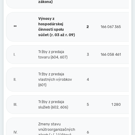
zákona)
Výnosy z
hospodárskej
**
2
166 067 365
činnosti spolu
súčet (r. 03 až r. 09)
Tržby z predaja
I.
3
166 058 461
tovaru (604, 607)
Tržby z predaja
II.
vlastných výrobkov
4
(601)
Tržby z predaja
III.
5
1 280
služieb (602, 606)
Zmeny stavu
vnútroorganizačných
IV.
6