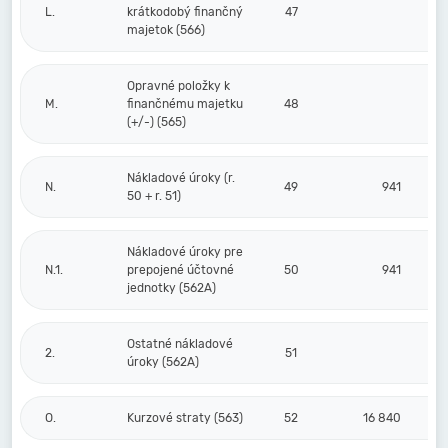
L.
krátkodobý finančný
47
majetok (566)
Opravné položky k
M.
finančnému majetku
48
(+/-) (565)
Nákladové úroky (r.
N.
49
941
50 + r. 51)
Nákladové úroky pre
N.1.
prepojené účtovné
50
941
jednotky (562A)
Ostatné nákladové
2.
51
úroky (562A)
O.
Kurzové straty (563)
52
16 840