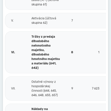
zásob (+/-) (účtová
skupina 61)
Aktivácia (účtová
V.
7
skupina 62)
Tržby z predaja
dlhodobého
nehmotného
majetku,
VI.
8
1
dlhodobého
hmotného majetku
a materiálu (641,
642)
Ostatné výnosy z
hospodárskej
VII.
9
7 623
činnosti (644, 645,
646, 648, 655, 657)
Náklady na