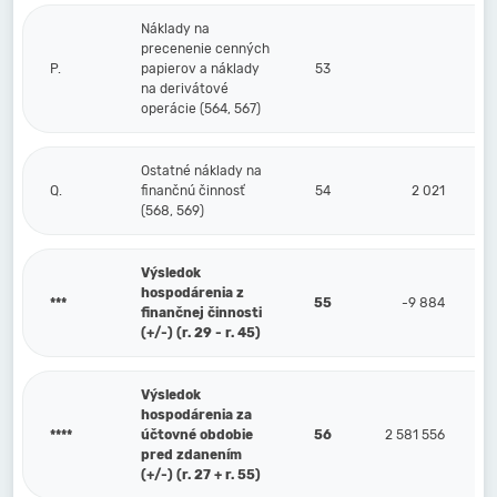
Náklady na
precenenie cenných
P.
papierov a náklady
53
na derivátové
operácie (564, 567)
Ostatné náklady na
Q.
finančnú činnosť
54
2 021
(568, 569)
Výsledok
hospodárenia z
***
55
-9 884
finančnej činnosti
(+/-) (r. 29 - r. 45)
Výsledok
hospodárenia za
****
účtovné obdobie
56
2 581 556
pred zdanením
(+/-) (r. 27 + r. 55)