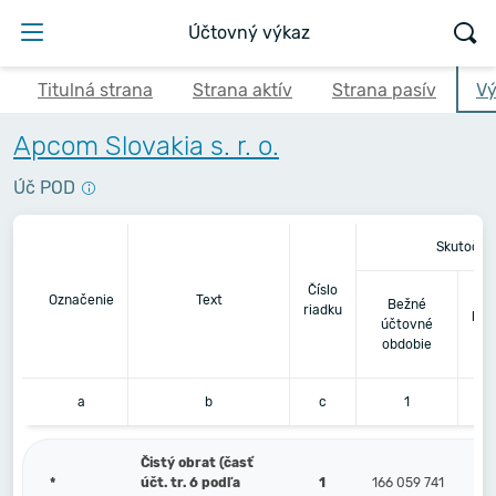
Účtovný výkaz
Titulná strana
Strana aktív
Strana pasív
Vý
Apcom Slovakia s. r. o.
Úč POD
Skutočno
Číslo
Be
Označenie
Text
Bežné
riadku
pre
účtovné
obdobie
a
b
c
1
Čistý obrat (časť
*
účt. tr. 6 podľa
1
166 059 741