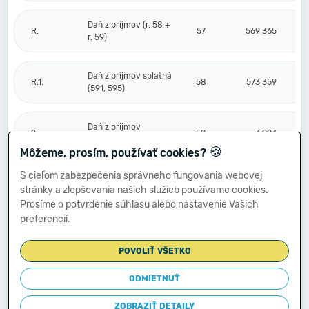
Daň z príjmov (r. 58 +
R.
57
569 365
r. 59)
Daň z príjmov splatná
R.1.
58
573 359
(591, 595)
Daň z príjmov
2.
59
-3 994
odložená (+/-) (592)
🍪
Môžeme, prosím, používať cookies?
S cieľom zabezpečenia správneho fungovania webovej
Prevod podielov na
stránky a zlepšovania našich služieb používame cookies.
výsledku
S.
hospodárenia
60
Prosíme o potvrdenie súhlasu alebo nastavenie Vašich
spoločníkom (+/-
preferencií.
596)
POVOLIŤ VŠETKO
Výsledok
hospodárenia za
ODMIETNUŤ
****
účtovné obdobie po
61
2 012 191
zdanení (+/-) (r. 56
ZOBRAZIŤ DETAILY