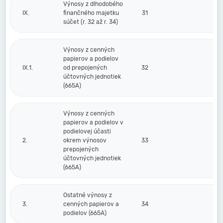
Výnosy z dlhodobého
IX.
finančného majetku
31
súčet (r. 32 až r. 34)
Výnosy z cenných
papierov a podielov
IX.1.
od prepojených
32
účtovných jednotiek
(665A)
Výnosy z cenných
papierov a podielov v
podielovej účasti
2.
okrem výnosov
33
prepojených
účtovných jednotiek
(665A)
Ostatné výnosy z
3.
cenných papierov a
34
podielov (665A)