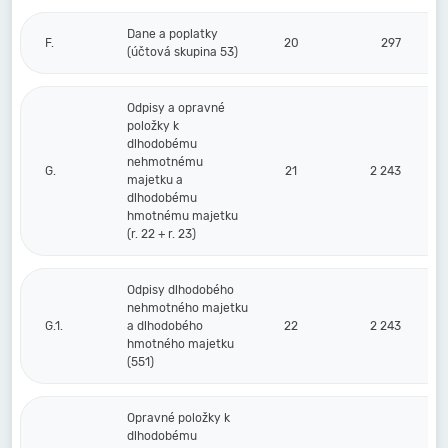
Dane a poplatky
F.
20
297
(účtová skupina 53)
Odpisy a opravné
položky k
dlhodobému
nehmotnému
G.
21
2 243
majetku a
dlhodobému
hmotnému majetku
(r. 22 + r. 23)
Odpisy dlhodobého
nehmotného majetku
G.1.
a dlhodobého
22
2 243
hmotného majetku
(551)
Opravné položky k
dlhodobému