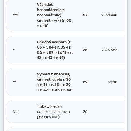
Výsledok
hospodárenia z
***
hospodárskej
27
2 591 440
činnosti (+/-) (r. 02
- r. 10)
Pridaná hodnota (r.
03 + r. 04 + r. 05 + r.
*
28
2 739 956
06 + r. 07) - (r. 11 + r.
12 + r. 13 + r. 14)
Výnosy z finančnej
činnosti spolu r. 30
**
29
9 918
+ r. 31 + r. 35 + r. 39
+ r. 42 + r. 43 + r. 44
Tržby z predaja
VIII.
cenných papierov a
30
podielov (661)