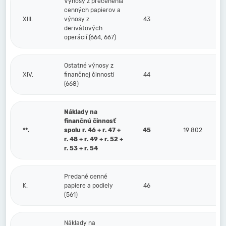
Výnosy z precenenia
cenných papierov a
XIII.
výnosy z
43
derivátových
operácií (664, 667)
Ostatné výnosy z
XIV.
finančnej činnosti
44
(668)
Náklady na
finančnú činnosť
**.
spolu r. 46 + r. 47 +
45
19 802
r. 48 + r. 49 + r. 52 +
r. 53 + r. 54
Predané cenné
K.
papiere a podiely
46
(561)
Náklady na