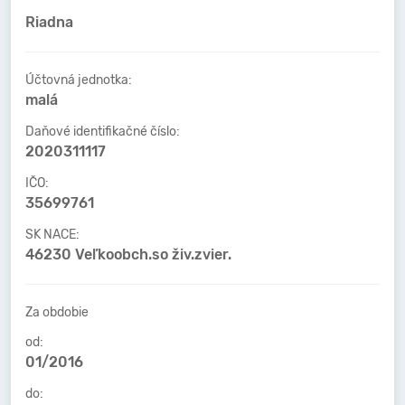
Riadna
Účtovná jednotka:
malá
Daňové identifikačné číslo:
2020311117
IČO:
35699761
SK NACE:
46230 Veľkoobch.so živ.zvier.
Za obdobie
od:
01/2016
do: