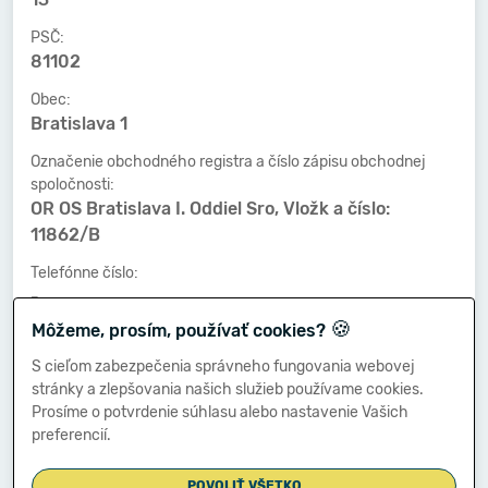
PSČ:
81102
Obec:
Bratislava 1
Označenie obchodného registra a číslo zápisu obchodnej
spoločnosti:
OR OS Bratislava I. Oddiel Sro, Vložk a číslo:
11862/B
Telefónne číslo:
-
🍪
Môžeme, prosím, používať cookies?
Faxové číslo:
-
S cieľom zabezpečenia správneho fungovania webovej
stránky a zlepšovania našich služieb používame cookies.
E-mailová adresa:
Prosíme o potvrdenie súhlasu alebo nastavenie Vašich
-
preferencií.
POVOLIŤ VŠETKO