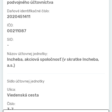
podvojného účtovníctva
Daňové identifikačné číslo:
2020451411
IČO:
00211087
SID:
-
Názov účtovnej jednotky:
Incheba, akciová spoločnosť (v skratke Incheba,
a.s.)
Sídlo účtovnej jednotky
Ulica:
Viedenská cesta
Číslo:
3-7