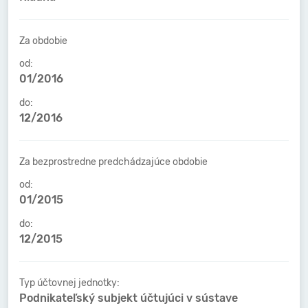
Za obdobie
od:
01/2016
do:
12/2016
Za bezprostredne predchádzajúce obdobie
od:
01/2015
do:
12/2015
Typ účtovnej jednotky:
Podnikateľský subjekt účtujúci v sústave