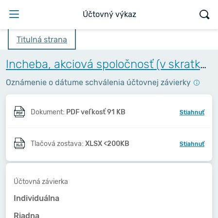
Účtovný výkaz
Titulná strana
Incheba, akciová spoločnosť (v skratke Incheba, a.s.)
Oznámenie o dátume schválenia účtovnej závierky
Dokument:
PDF veľkosť 91 KB
Stiahnuť
Tlačová zostava:
XLSX <200KB
Stiahnuť
Účtovná závierka
Individuálna
Riadna