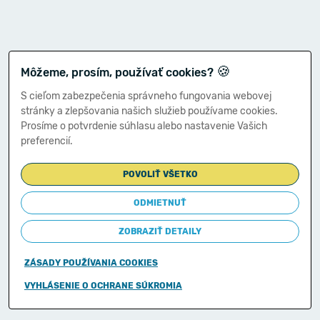
🍪
Môžeme, prosím, používať cookies?
S cieľom zabezpečenia správneho fungovania webovej
stránky a zlepšovania našich služieb používame cookies.
Prosíme o potvrdenie súhlasu alebo nastavenie Vašich
preferencií.
POVOLIŤ VŠETKO
ODMIETNUŤ
ZOBRAZIŤ DETAILY
ZÁSADY POUŽÍVANIA COOKIES
Copyright © 2011-2026
VYHLÁSENIE O OCHRANE SÚKROMIA
Ministerstvo financií Slovenskej republiky