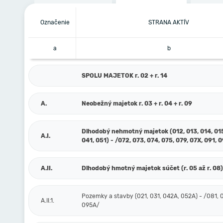
Označenie
STRANA AKTÍV
a
b
SPOLU MAJETOK r. 02 + r. 14
A.
Neobežný majetok r. 03 + r. 04 + r. 09
Dlhodobý nehmotný majetok (012, 013, 014, 015
A.I.
041, 051) - /072, 073, 074, 075, 079, 07X, 091, 
A.II.
Dlhodobý hmotný majetok súčet (r. 05 až r. 08)
Pozemky a stavby (021, 031, 042A, 052A) - /081, 
A.II.1.
095A/