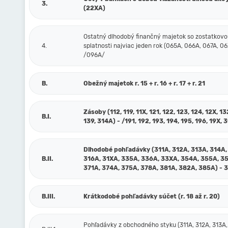
3.
(22XA)
Ostatný dlhodobý finančný majetok so zostatkov
4.
splatnosti najviac jeden rok (065A, 066A, 067A, 06
/096A/
B.
Obežný majetok r. 15 + r. 16 + r. 17 + r. 21
Zásoby (112, 119, 11X, 121, 122, 123, 124, 12X, 13
B.I.
139, 314A) - /191, 192, 193, 194, 195, 196, 19X, 
Dlhodobé pohľadávky (311A, 312A, 313A, 314A,
B.II.
316A, 31XA, 335A, 336A, 33XA, 354A, 355A, 3
371A, 374A, 375A, 378A, 381A, 382A, 385A) - 
B.III.
Krátkodobé pohľadávky súčet (r. 18 až r. 20)
Pohľadávky z obchodného styku (311A, 312A, 313A,