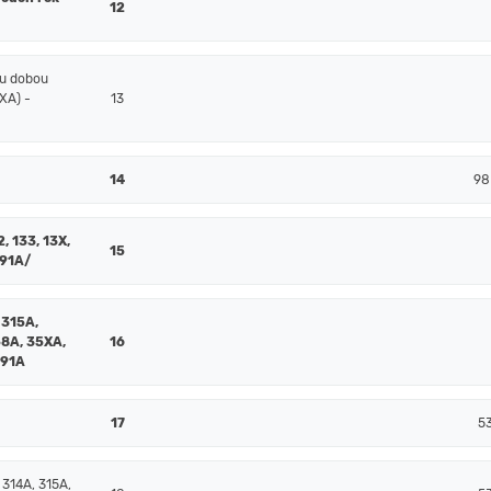
12
ou dobou
XA) -
13
14
98
2, 133, 13X,
15
391A/
 315A,
58A, 35XA,
16
391A
17
5
 314A, 315A,