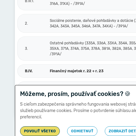
B.III.1.
316A, 31XA) - /391A/
Sociálne poistenie, daňové pohľadávky a dotácie (
2.
342A, 343A, 345A, 346A, 347A, 34XA) - /391A/
Ostatné pohľadávky (335A, 336A, 33XA, 354A, 355
3.
35XA, 371A, 374A, 375A, 378A, 381A, 382A, 385A, 
/391A/
B.IV.
Finančný majetok r. 22 + r. 23
B.IV.1.
Peniaze a účty v bankách (211, 213, 21X, 221A, 22X
Môžeme, prosím, používať cookies?
🍪
S cieľom zabezpečenia správneho fungovania webovej strá
Ostatné finančné účty (251, 252, 253, 256, 257, 25X
2.
služieb používame cookies. Prosíme o potvrdenie súhlasu a
- /291, 29X/
preferencií.
POVOLIŤ VŠETKO
ODMIETNUŤ
ZOBRAZIŤ DET