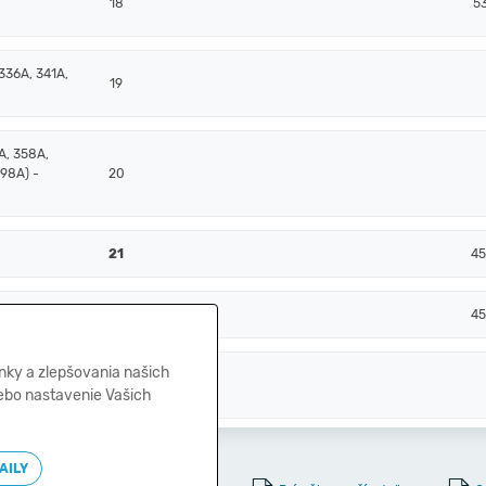
18
5
336A, 341A,
19
A, 358A,
398A) -
20
21
45
A, +/- 261)
22
45
nky a zlepšovania našich
, 259, 314A)
23
lebo nastavenie Vašich
AILY