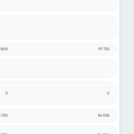
 808
117 732
0
0
3 750
56 036