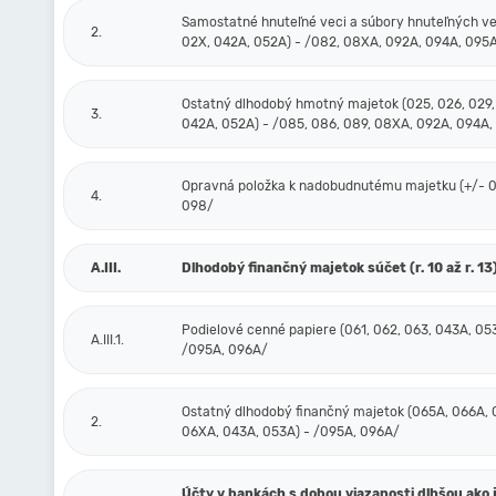
Samostatné hnuteľné veci a súbory hnuteľných ve
2.
02X, 042A, 052A) - /082, 08XA, 092A, 094A, 095
Ostatný dlhodobý hmotný majetok (025, 026, 029,
3.
042A, 052A) - /085, 086, 089, 08XA, 092A, 094A,
Opravná položka k nadobudnutému majetku (+/- 09
4.
098/
A.III.
Dlhodobý finančný majetok súčet (r. 10 až r. 13
Podielové cenné papiere (061, 062, 063, 043A, 05
A.III.1.
/095A, 096A/
Ostatný dlhodobý finančný majetok (065A, 066A, 
2.
06XA, 043A, 053A) - /095A, 096A/
Účty v bankách s dobou viazanosti dlhšou ako 