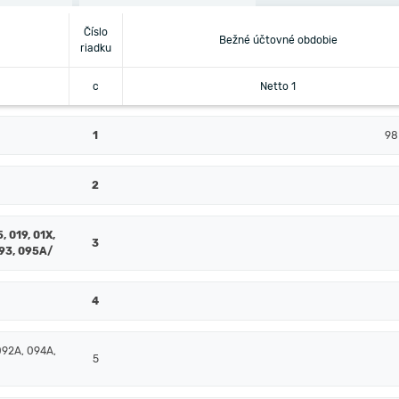
Číslo
Bežné účtovné obdobie
riadku
c
Netto 1
1
98
2
, 019, 01X,
3
093, 095A/
4
092A, 094A,
5