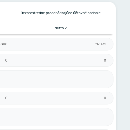
Bezprostredne predchádzajúce účtovné obdobie
Netto 2
 808
117 732
0
0
0
0