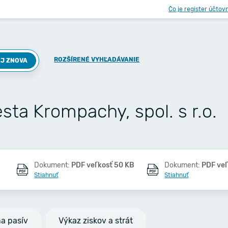
Čo je register účtov
ROZŠÍRENÉ VYHĽADÁVANIE
J ZNOVA
ta Krompachy, spol. s r.o.
Dokument:
PDF veľkosť 50 KB
Dokument:
PDF veľ
Stiahnuť
Stiahnuť
na pasív
Výkaz ziskov a strát