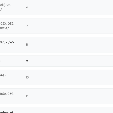
cí (022,
6
A/
 02X, 032,
7
 095A/
7 ) - /+/-
8
)
9
3A) -
10
067A, 069,
11
jeden rok